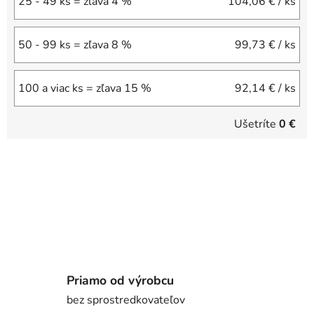
25 - 49 ks = zľava 4 %
104,06 €
/ ks
50 - 99 ks = zľava 8 %
99,73 €
/ ks
100 a viac ks = zľava 15 %
92,14 €
/ ks
Ušetríte
0 €
Priamo od výrobcu
bez sprostredkovateľov