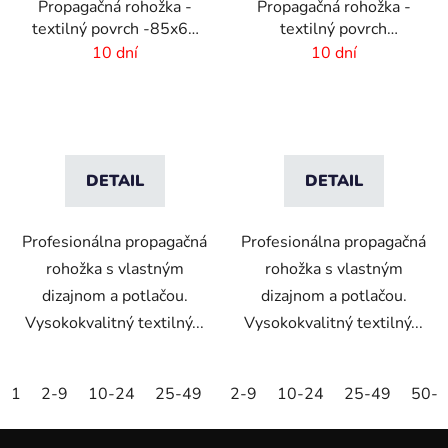
Propagačná rohožka -
Propagačná rohožka -
textilný povrch -85x60
textilný povrch
cm
-60x40cm
10 dní
10 dní
DETAIL
DETAIL
Profesionálna propagačná
Profesionálna propagačná
rohožka s vlastným
rohožka s vlastným
dizajnom a potlačou.
dizajnom a potlačou.
Vysokokvalitný textilný...
Vysokokvalitný textilný...
1
2-9
10-24
25-49
50-99
2-9
10-24
100-249
25-49
250-499
50-
Z