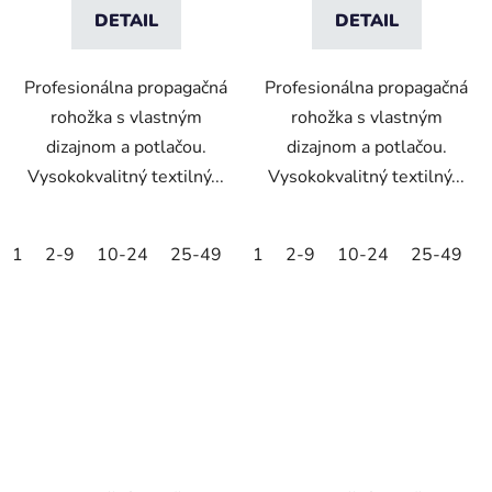
DETAIL
DETAIL
Profesionálna propagačná
Profesionálna propagačná
rohožka s vlastným
rohožka s vlastným
dizajnom a potlačou.
dizajnom a potlačou.
Vysokokvalitný textilný...
Vysokokvalitný textilný...
1
2-9
10-24
25-49
50-99
1
2-9
100-249
10-24
25-49
250-499