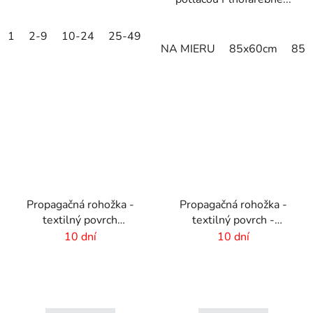
1
2-9
10-24
25-49
50-99
100-249
250-499
NA MIERU
85x60cm
85x
Propagačná rohožka -
Propagačná rohožka -
textilný povrch
textilný povrch -
-150x300cm
85x120 cm
10 dní
10 dní