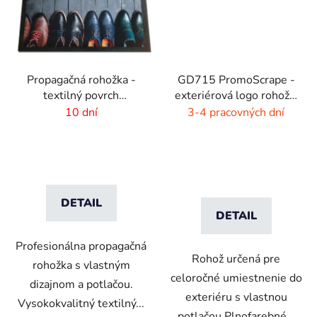
Propagačná rohožka -
GD715 PromoScrape -
textilný povrch
exteriérová logo rohož -
-115x180 cm
7 mm vlas
10 dní
3-4 pracovných dní
DETAIL
DETAIL
Profesionálna propagačná
Rohož určená pre
rohožka s vlastným
celoročné umiestnenie do
dizajnom a potlačou.
exteriéru s vlastnou
Vysokokvalitný textilný...
potlačou Plnofarebné...