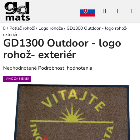
Prejsť
Hľadať
NÁKU
na
obsah
KOŠÍK
Domov
/
Potlač rohoží
/
Logo rohože
/
GD1300 Outdoor - logo rohož-
exteriér
GD1300 Outdoor - logo
rohož- exteriér
Priemerné
Neohodnotené
Podrobnosti hodnotenia
hodnotenie
VIAC ZA MENEJ
produktu
je
0,0
z
5
hviezdičiek.