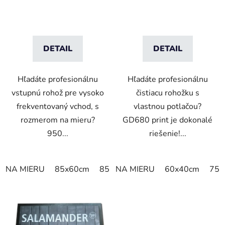
DETAIL
DETAIL
Hľadáte profesionálnu
Hľadáte profesionálnu
vstupnú rohož pre vysoko
čistiacu rohožku s
frekventovaný vchod, s
vlastnou potlačou?
rozmerom na mieru?
GD680 print je dokonalé
950...
riešenie!...
NA MIERU
85x60cm
85x75cm
NA MIERU
120x85cm
60x40cm
150x85
75x