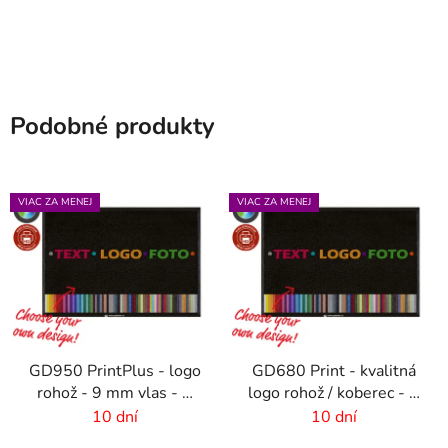
Podobné produkty
VIAC ZA MENEJ
VIAC ZA MENEJ
GD950 PrintPlus - logo
GD680 Print - kvalitná
rohož - 9 mm vlas - 2
logo rohož / koberec - 8
cm gumový okraj
mm vlas
10 dní
10 dní