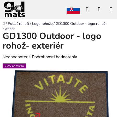
Prejsť
Hľadať
NÁKU
na
obsah
KOŠÍK
Domov
/
Potlač rohoží
/
Logo rohože
/
GD1300 Outdoor - logo rohož-
exteriér
GD1300 Outdoor - logo
rohož- exteriér
Priemerné
Neohodnotené
Podrobnosti hodnotenia
hodnotenie
VIAC ZA MENEJ
produktu
je
0,0
z
5
hviezdičiek.