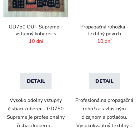
GD750 OUT Supreme -
Propagačná rohožka -
vstupný koberec s
textilný povrch
vlastnou potlačou
-85x300 cm
10 dní
10 dní
DETAIL
DETAIL
Vysoko odolný vstupný
Profesionálna propagačná
čistiaci koberec - GD750
rohožka s vlastným
Supreme je profesionálny
dizajnom a potlačou.
čistiaci koberec...
Vysokokvalitný textilný...