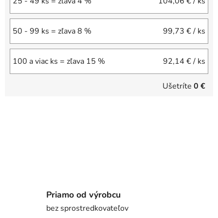
25 - 49 ks = zľava 4 %
104,06 €
/ ks
50 - 99 ks = zľava 8 %
99,73 €
/ ks
100 a viac ks = zľava 15 %
92,14 €
/ ks
Ušetríte
0 €
Priamo od výrobcu
bez sprostredkovateľov