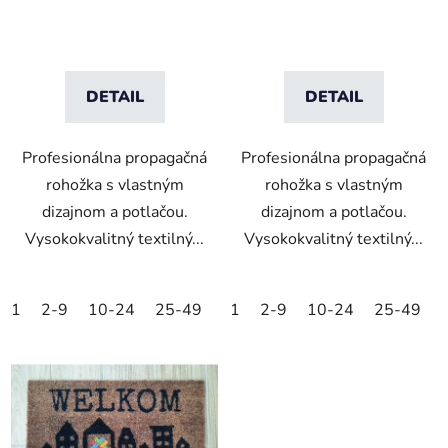
DETAIL
DETAIL
Profesionálna propagačná
Profesionálna propagačná
rohožka s vlastným
rohožka s vlastným
dizajnom a potlačou.
dizajnom a potlačou.
Vysokokvalitný textilný...
Vysokokvalitný textilný...
1
2-9
10-24
25-49
50-99
1
2-9
100-249
10-24
25-49
250-499