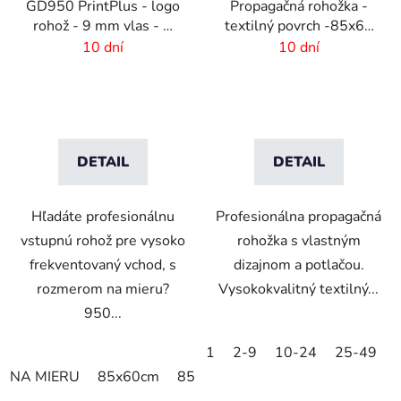
GD950 PrintPlus - logo
Propagačná rohožka -
rohož - 9 mm vlas - 2
textilný povrch -85x60
cm gumový okraj
cm
10 dní
10 dní
DETAIL
DETAIL
Hľadáte profesionálnu
Profesionálna propagačná
vstupnú rohož pre vysoko
rohožka s vlastným
frekventovaný vchod, s
dizajnom a potlačou.
rozmerom na mieru?
Vysokokvalitný textilný...
950...
1
2-9
10-24
25-49
NA MIERU
85x60cm
85x75cm
120x85cm
150x85