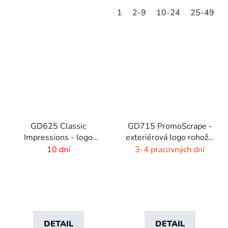
1
2-9
10-24
25-49
GD625 Classic
GD715 PromoScrape -
Impressions - logo
exteriérová logo rohož -
rohož s HD potlačou - 6
7 mm vlas
10 dní
3-4 pracovných dní
mm vlas
DETAIL
DETAIL