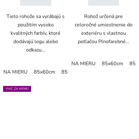
Tieto rohože sa vyrábajú s
Rohož určená pre
použitím vysoko
celoročné umiestnenie do
kvalitných farbív, ktoré
exteriéru s vlastnou
dodávajú logu alebo
potlačou Plnofarebné...
odkazu...
NA MIERU
85x60cm
85x
NA MIERU
85x60cm
85x75cm
150x85cm
180x11
VIAC ZA MENEJ