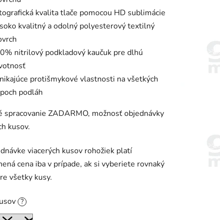
tografická kvalita tlače pomocou HD sublimácie
soko kvalitný a odolný polyesterový textilný
ovrch
0% nitrilový podkladový kaučuk pre dlhú
ivotnosť
nikajúce protišmykové vlastnosti na všetkých
ypoch podláh
ké spracovanie ZADARMO, možnosť objednávky
ch kusov.
ednávke viacerých kusov rohožiek platí
ená cena iba v prípade, ak si vyberiete rovnaký
pre všetky kusy.
kusov
?