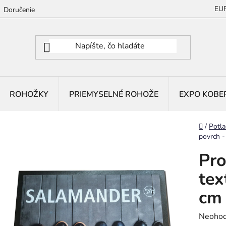
EU
Doručenie
ROHOŽKY
PRIEMYSELNÉ ROHOŽE
EXPO KOBE
Domov
/
Potla
povrch 
Pro
tex
cm
Prieme
Neohod