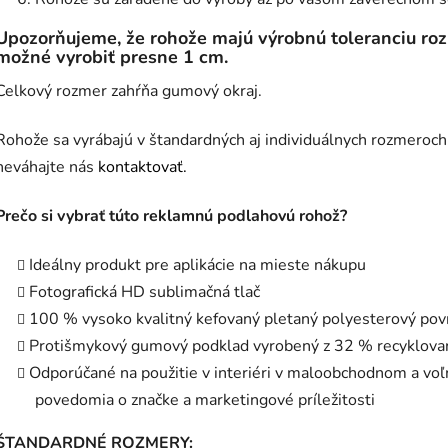
Upozorňujeme, že rohože majú výrobnú toleranciu rozm
možné vyrobiť presne 1 cm.
Celkový rozmer zahŕňa gumový okraj.
Rohože sa vyrábajú v štandardných aj individuálnych rozmeroch
neváhajte nás
kontaktovať.
Prečo si vybrať túto reklamnú podlahovú rohož?
Ideálny produkt pre aplikácie na mieste nákupu
Fotografická HD sublimačná tlač
100 % vysoko kvalitný kefovaný pletaný polyesterový pov
Protišmykový gumový podklad vyrobený z 32 % recyklov
Odporúčané na použitie v interiéri v maloobchodnom a vo
povedomia o značke a marketingové príležitosti
ŠTANDARDNÉ ROZMERY: