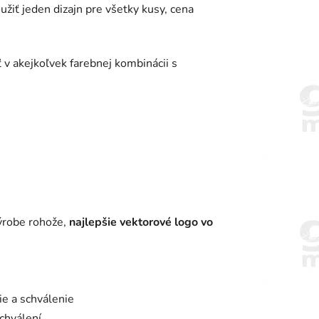
žiť jeden dizajn pre všetky kusy, cena
 v akejkoľvek farebnej kombinácii s
výrobe rohože,
najlepšie vektorové logo vo
e a schválenie
chválení