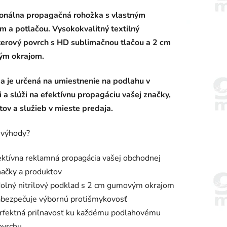
enie
ionálna propagačná rohožka s vlastným
tu
m a potlačou. Vysokokvalitný textilný
terový povrch s HD sublimačnou tlačou a 2 cm
m okrajom.
a je určená na umiestnenie na podlahu v
iek.
ri a slúži na efektívnu propagáciu vašej značky,
ov a služieb v mieste predaja.
 výhody?
ektívna reklamná propagácia vašej obchodnej
načky a produktov
olný nitrilový podklad s 2 cm gumovým okrajom
abezpečuje výbornú protišmykovosť
rfektná priľnavosť ku každému podlahovému
ovrchu