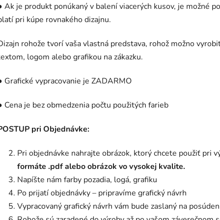
● Ak je produkt ponúkaný v balení viacerých kusov, je možné pou
platí pri kúpe rovnakého dizajnu.
Dizajn rohože tvorí vaša vlastná predstava, rohož možno vyrobiť
textom, logom alebo grafikou na zákazku.
● Grafické vypracovanie je ZADARMO
● Cena je bez obmedzenia počtu použitých farieb
POSTUP pri Objednávke:
Pri objednávke nahrajte obrázok, ktorý chcete použiť pri 
formáte .pdf alebo obrázok vo vysokej kvalite.
Napíšte nám farby pozadia, logá, grafiku
Po prijatí objednávky – pripravíme grafický návrh
Vypracovaný grafický návrh vám bude zaslaný na posúdeni
Rohože sú zaradené do výroby až po vašom záverečnom s