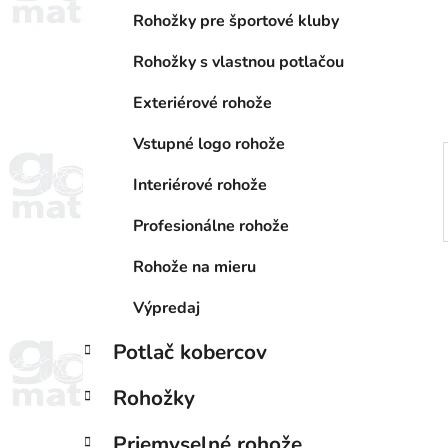
a
e
n
Rohožky pre športové kluby
e
Rohožky s vlastnou potlačou
l
Exteriérové rohože
Vstupné logo rohože
Interiérové rohože
Profesionálne rohože
Rohože na mieru
Výpredaj
Potlač kobercov
Rohožky
Priemyselné rohože