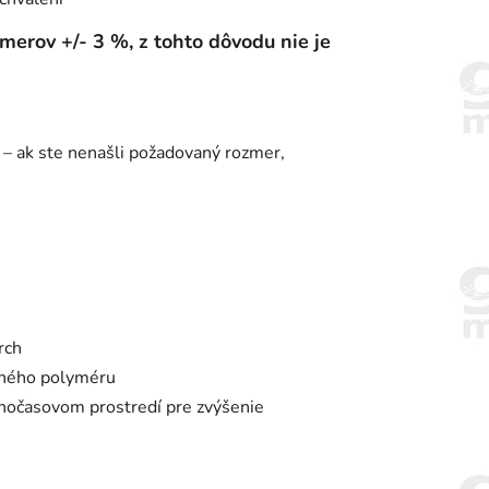
erov +/- 3 %, z tohto dôvodu nie je
 – ak ste nenašli požadovaný rozmer,
rch
aného polyméru
ľnočasovom prostredí pre zvýšenie