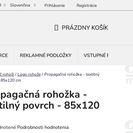
R
Slovenčina
Prihlásenie
Registrácia
PRÁZDNY KOŠÍK
NÁKUPNÝ
KOŠÍK
RCE
REKLAMNÉ PODLOŽKY
VSTUPNÉ ROHOŽE
č rohoží
/
Logo rohože
/
Propagačná rohožka - textilný
- 85x120 cm
pagačná rohožka -
tilný povrch - 85x120
rné
notené
Podrobnosti hodnotenia