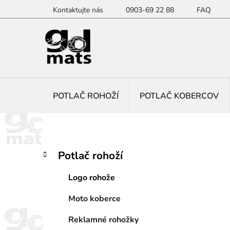
Prejsť
Kontaktujte nás
0903-69 22 88
FAQ
na
obsah
POTLAČ ROHOŽÍ
POTLAČ KOBERCOV
B
K
Preskočiť
Potlač rohoží
a
kategórie
o
t
č
Logo rohože
e
n
g
Moto koberce
ý
ó
p
r
Reklamné rohožky
i