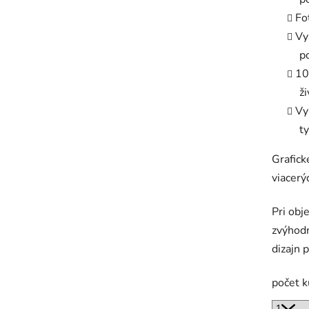
Fo
Vy
p
10
ž
Vy
t
Grafic
viacerý
Pri obj
zvýhodn
dizajn 
počet 