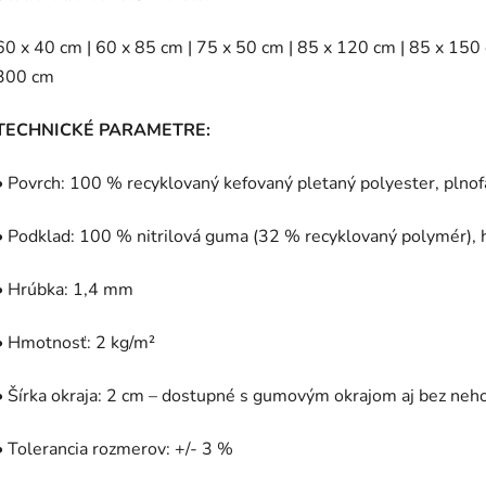
60 x 40 cm | 60 x 85 cm | 75 x 50 cm | 85 x 120 cm | 85 x 150
300 cm
TECHNICKÉ PARAMETRE:
• Povrch: 100 % recyklovaný kefovaný pletaný polyester, plno
• Podklad: 100 % nitrilová guma (32 % recyklovaný polymér), 
• Hrúbka: 1,4 mm
• Hmotnosť: 2 kg/m²
• Šírka okraja: 2 cm – dostupné s gumovým okrajom aj bez neh
• Tolerancia rozmerov: +/- 3 %