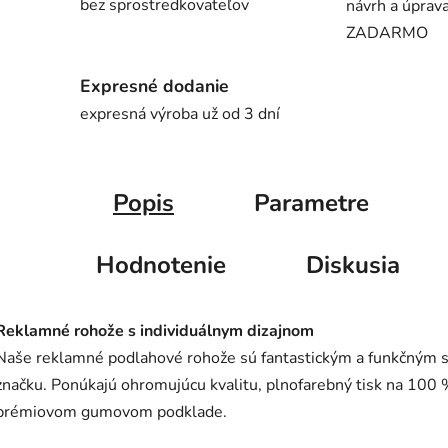
bez sprostredkovateľov
návrh a úprava
ZADARMO
Expresné dodanie
expresná výroba už od 3 dní
Popis
Parametre
Hodnotenie
Diskusia
Reklamné rohože s individuálnym dizajnom
Naše reklamné podlahové rohože sú fantastickým a funkčným 
značku. Ponúkajú ohromujúcu kvalitu, plnofarebný tisk na 100
prémiovom gumovom podklade.