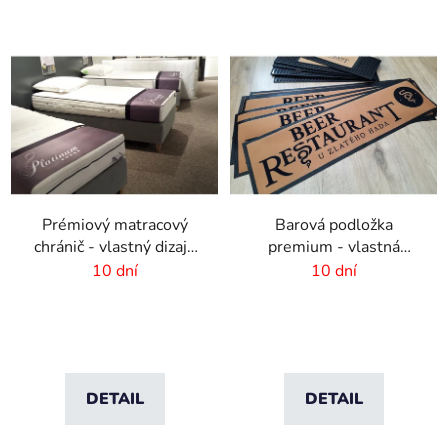
Prémiový matracový
Barová podložka
chránič - vlastný dizajn
premium - vlastná
-1800x440mm
potlač - 894 x 244 mm
10 dní
10 dní
DETAIL
DETAIL