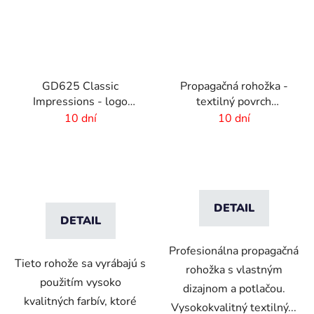
GD625 Classic
Propagačná rohožka -
Impressions - logo
textilný povrch
rohož s HD potlačou - 6
-115x180 cm
10 dní
10 dní
mm vlas
DETAIL
DETAIL
Profesionálna propagačná
Tieto rohože sa vyrábajú s
rohožka s vlastným
použitím vysoko
dizajnom a potlačou.
kvalitných farbív, ktoré
Vysokokvalitný textilný...