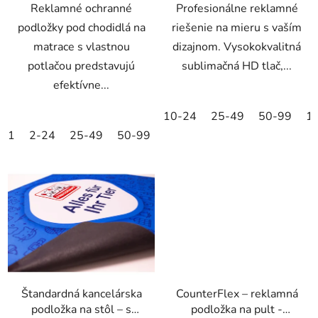
Reklamné ochranné
Profesionálne reklamné
podložky pod chodidlá na
riešenie na mieru s vaším
matrace s vlastnou
dizajnom. Vysokokvalitná
potlačou predstavujú
sublimačná HD tlač,...
efektívne...
10-24
25-49
50-99
1
1
2-24
25-49
50-99
100-249
250-499
500+
Štandardná kancelárska
CounterFlex – reklamná
podložka na stôl – s
podložka na pult -