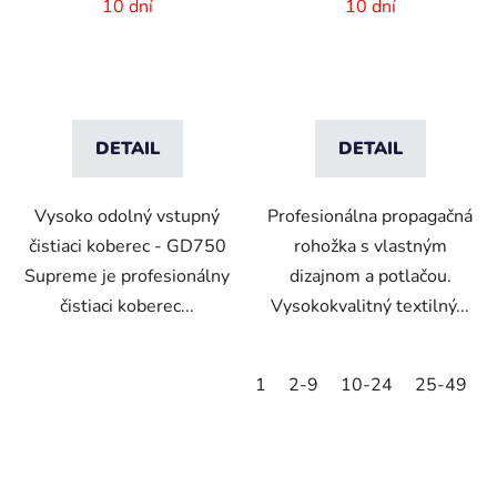
vlastnou potlačou
85x120 cm
10 dní
10 dní
DETAIL
DETAIL
Vysoko odolný vstupný
Profesionálna propagačná
čistiaci koberec - GD750
rohožka s vlastným
Supreme je profesionálny
dizajnom a potlačou.
čistiaci koberec...
Vysokokvalitný textilný...
1
2-9
10-24
25-49