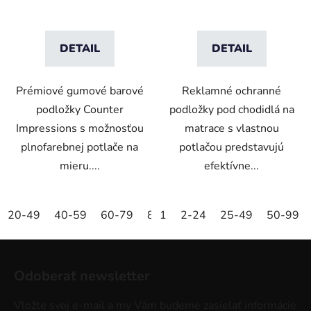
DETAIL
DETAIL
Prémiové gumové barové
Reklamné ochranné
podložky Counter
podložky pod chodidlá na
Impressions s možnosťou
matrace s vlastnou
plnofarebnej potlače na
potlačou predstavujú
mieru....
efektívne...
20-49
40-59
60-79
80-99
1
2-24
+100
25-49
50-99
Z
á
Odoberať newsletter
p
ä
Vložte svoj e-mail a my Vám budeme zasielať informácie