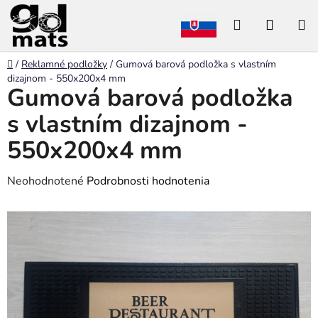
Prejsť
Hľadať
NÁKU
na
obsah
KOŠÍK
Domov
/
Reklamné podložky
/
Gumová barová podložka s vlastním
dizajnom - 550x200x4 mm
Gumová barová podložka
s vlastním dizajnom -
550x200x4 mm
Priemerné
Neohodnotené
Podrobnosti hodnotenia
hodnotenie
produktu
je
0,0
z
5
hviezdičiek.