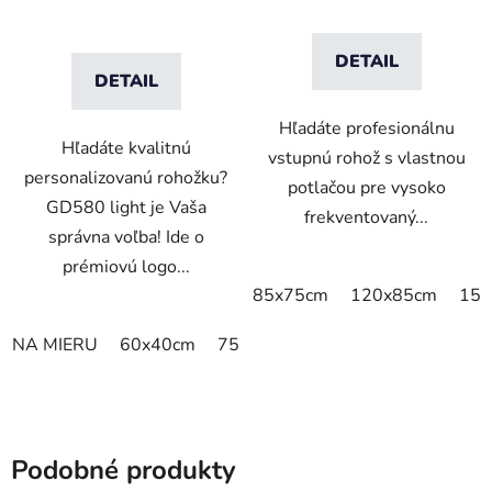
DETAIL
DETAIL
Hľadáte profesionálnu
Hľadáte kvalitnú
vstupnú rohož s vlastnou
personalizovanú rohožku?
potlačou pre vysoko
GD580 light je Vaša
frekventovaný...
správna voľba! Ide o
prémiovú logo...
85x75cm
120x85cm
150
NA MIERU
60x40cm
75x60cm
85x60cm
85x75cm
Podobné produkty