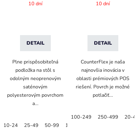
vlastnou potlačou –
200x550 mm
10 dní
10 dní
60x40cm
DETAIL
DETAIL
Plne prispôsobiteľná
CounterFlex je naša
podložka na stôl s
najnovšia inovácia v
odolným neoprenovým
oblasti prémiových POS
saténovým
riešení. Povrch je možné
polyesterovým povrchom
potlačiť...
a...
100-249
250-499
20-4
10-24
25-49
50-99
100-249
250-499
500+