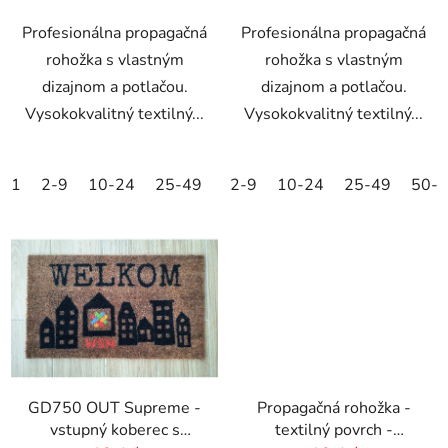
Profesionálna propagačná
Profesionálna propagačná
rohožka s vlastným
rohožka s vlastným
dizajnom a potlačou.
dizajnom a potlačou.
Vysokokvalitný textilný...
Vysokokvalitný textilný...
1
2-9
10-24
25-49
50-99
2-9
10-24
100-249
25-49
250-499
50-
GD750 OUT Supreme -
Propagačná rohožka -
vstupný koberec s
textilný povrch -