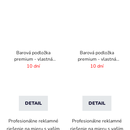
Barová podložka
Barová podložka
premium - vlastná
premium - vlastná
potlač - 600 x 190 mm
potlač -434x234 mm
10 dní
10 dní
DETAIL
DETAIL
Profesionálne reklamné
Profesionálne reklamné
riešenie na mieru s vaším
riešenie na mieru s vaším