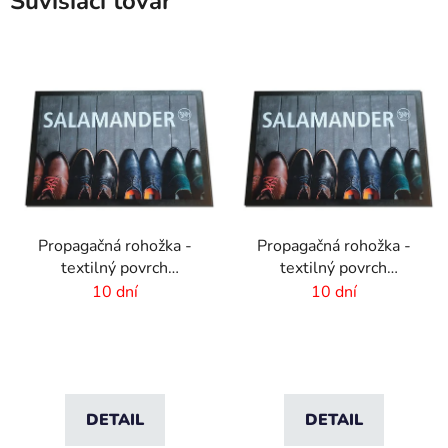
Súvisiaci tovar
Propagačná rohožka -
Propagačná rohožka -
textilný povrch
textilný povrch
-85x150 cm
-60x40cm
10 dní
10 dní
DETAIL
DETAIL