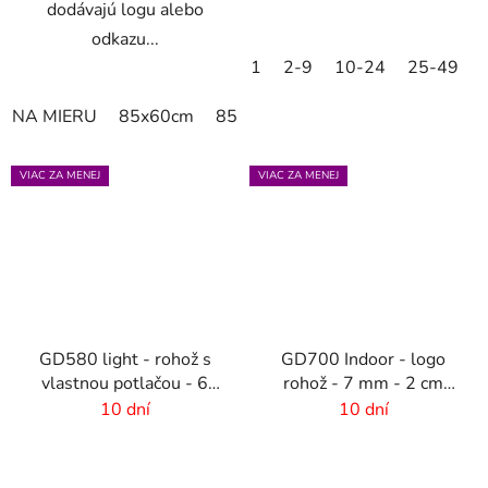
dodávajú logu alebo
odkazu...
1
2-9
10-24
25-49
NA MIERU
85x60cm
85x75cm
150x85cm
180x11
VIAC ZA MENEJ
VIAC ZA MENEJ
GD580 light - rohož s
GD700 Indoor - logo
vlastnou potlačou - 6
rohož - 7 mm - 2 cm
mm vlas
gumový okraj
10 dní
10 dní