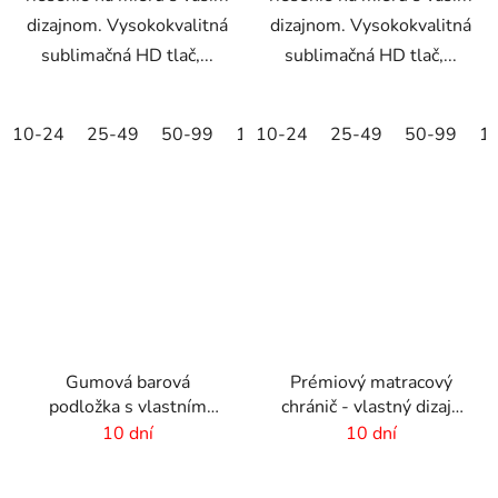
dizajnom. Vysokokvalitná
dizajnom. Vysokokvalitná
sublimačná HD tlač,...
sublimačná HD tlač,...
10-24
25-49
50-99
100-249
10-24
25-49
250-499
50-99
500+
1
Gumová barová
Prémiový matracový
podložka s vlastním
chránič - vlastný dizajn
dizajnom - 355x355x4
-1370x440mm
10 dní
10 dní
mm