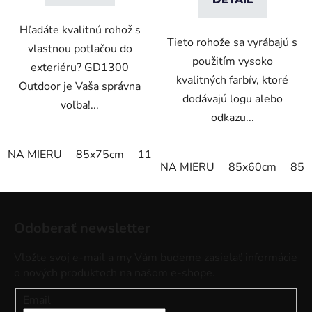
Hľadáte kvalitnú rohož s
Tieto rohože sa vyrábajú s
vlastnou potlačou do
použitím vysoko
exteriéru? GD1300
kvalitných farbív, ktoré
Outdoor je Vaša správna
dodávajú logu alebo
voľba!...
odkazu...
NA MIERU
85x75cm
115x85cm
120x85cm
150x8
NA MIERU
85x60cm
85x
Z
á
Odoberať newsletter
p
ä
Vložte svoj e-mail a my Vám budeme zasielať informácie
t
o nových produktoch na našom e-shope.
i
Email
e