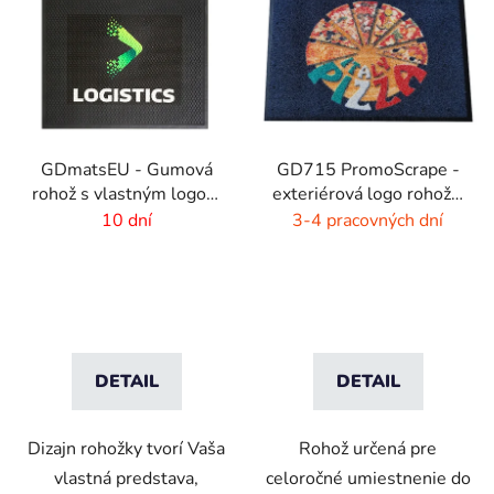
GDmatsEU - Gumová
GD715 PromoScrape -
rohož s vlastným logom
exteriérová logo rohož -
- interiér-exteriér
7 mm vlas
10 dní
3-4 pracovných dní
DETAIL
DETAIL
Dizajn rohožky tvorí Vaša
Rohož určená pre
vlastná predstava,
celoročné umiestnenie do