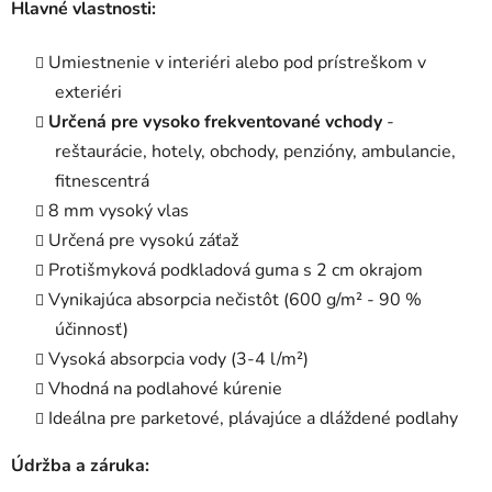
Hlavné vlastnosti:
Umiestnenie v interiéri alebo pod prístreškom v
exteriéri
Určená pre vysoko frekventované vchody
-
reštaurácie, hotely, obchody, penzióny, ambulancie,
fitnescentrá
8 mm vysoký vlas
Určená pre vysokú záťaž
Protišmyková podkladová guma s 2 cm okrajom
Vynikajúca absorpcia nečistôt (600 g/m² - 90 %
účinnosť)
Vysoká absorpcia vody (3-4 l/m²)
Vhodná na podlahové kúrenie
Ideálna pre parketové, plávajúce a dláždené podlahy
Údržba a záruka: