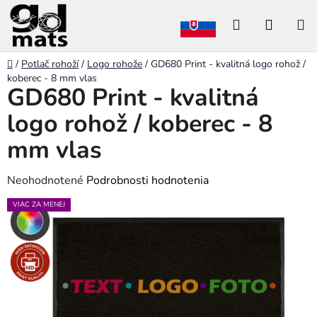
Prejsť
Hľadať
NÁKU
na
obsah
KOŠÍK
Domov
/
Potlač rohoží
/
Logo rohože
/
GD680 Print - kvalitná logo rohož /
koberec - 8 mm vlas
GD680 Print - kvalitná
logo rohož / koberec - 8
mm vlas
Priemerné
Neohodnotené
Podrobnosti hodnotenia
hodnotenie
VIAC ZA MENEJ
produktu
je
0,0
z
5
hviezdičiek.