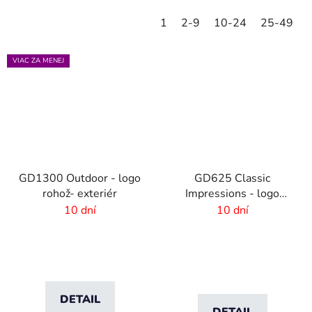
1
2-9
10-24
25-49
VIAC ZA MENEJ
GD1300 Outdoor - logo
GD625 Classic
rohož- exteriér
Impressions - logo
rohož s HD potlačou - 6
10 dní
10 dní
mm vlas
DETAIL
DETAIL