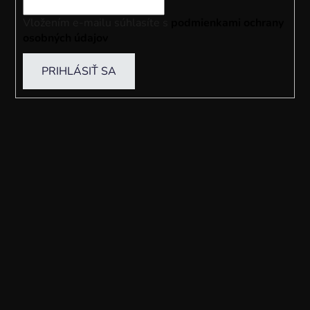
Vložením e-mailu súhlasíte s
podmienkami ochrany
osobných údajov
PRIHLÁSIŤ SA