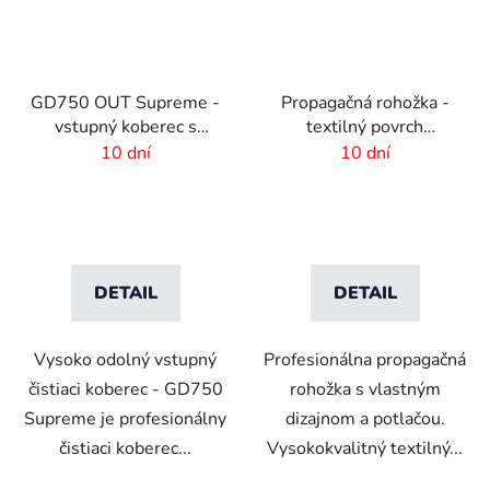
GD750 OUT Supreme -
Propagačná rohožka -
vstupný koberec s
textilný povrch
vlastnou potlačou
-85x300 cm
10 dní
10 dní
DETAIL
DETAIL
Vysoko odolný vstupný
Profesionálna propagačná
čistiaci koberec - GD750
rohožka s vlastným
Supreme je profesionálny
dizajnom a potlačou.
čistiaci koberec...
Vysokokvalitný textilný...