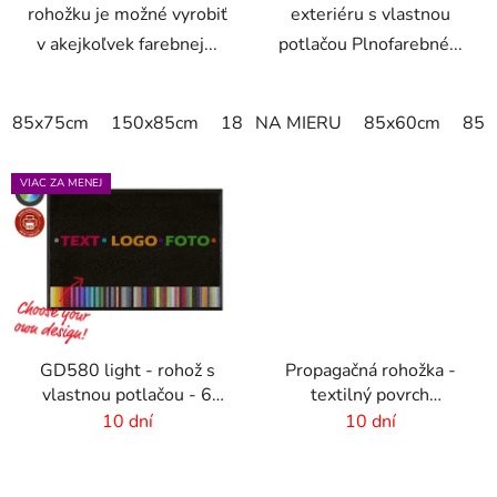
rohožku je možné vyrobiť
exteriéru s vlastnou
v akejkoľvek farebnej...
potlačou Plnofarebné...
85x75cm
150x85cm
180x115cm
NA MIERU
250x150cm
85x60cm
85x
VIAC ZA MENEJ
GD580 light - rohož s
Propagačná rohožka -
vlastnou potlačou - 6
textilný povrch
mm vlas
-60x40cm
10 dní
10 dní