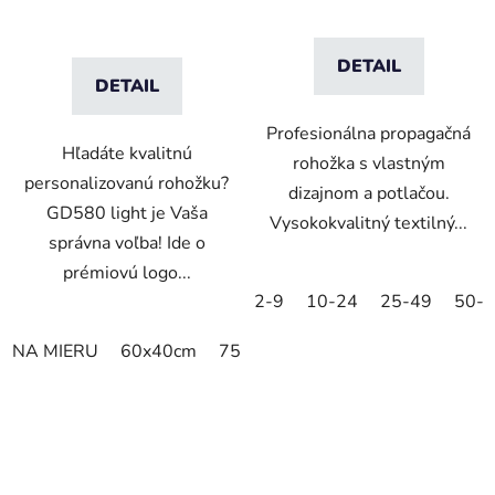
DETAIL
DETAIL
Profesionálna propagačná
Hľadáte kvalitnú
rohožka s vlastným
personalizovanú rohožku?
dizajnom a potlačou.
GD580 light je Vaša
Vysokokvalitný textilný...
správna voľba! Ide o
prémiovú logo...
2-9
10-24
25-49
50-
NA MIERU
60x40cm
75x60cm
85x60cm
85x75cm