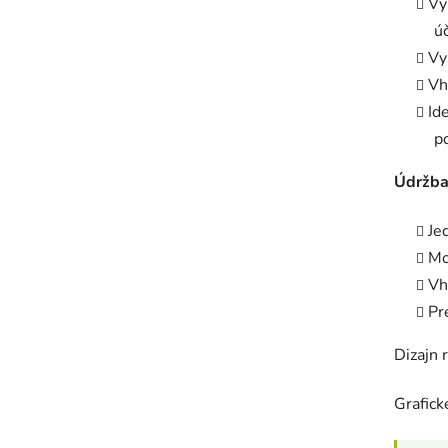
Vy
ú
Vy
Vh
Id
p
Údržba
Je
Mo
Vh
Pr
Dizajn 
Grafic