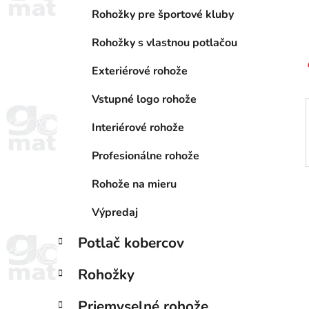
a
e
n
Rohožky pre športové kluby
e
Rohožky s vlastnou potlačou
l
Exteriérové rohože
Vstupné logo rohože
Interiérové rohože
Profesionálne rohože
Rohože na mieru
Výpredaj
Potlač kobercov
Rohožky
Priemyselné rohože