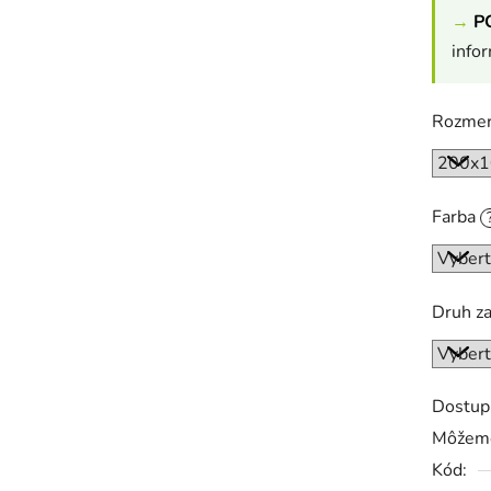
→
P
info
Rozme
Farba
Druh z
Dostup
Môžeme
Kód: