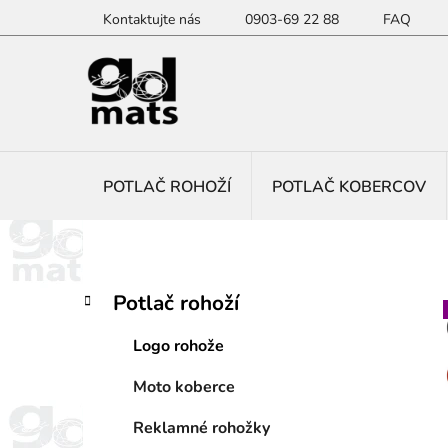
Prejsť
Kontaktujte nás
0903-69 22 88
FAQ
na
obsah
POTLAČ ROHOŽÍ
POTLAČ KOBERCOV
B
K
Preskočiť
Potlač rohoží
a
kategórie
o
t
č
Logo rohože
e
n
g
Moto koberce
ý
ó
p
r
Reklamné rohožky
i