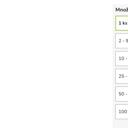
Množ
1 ks
2 - 
10 -
25 -
50 -
100 