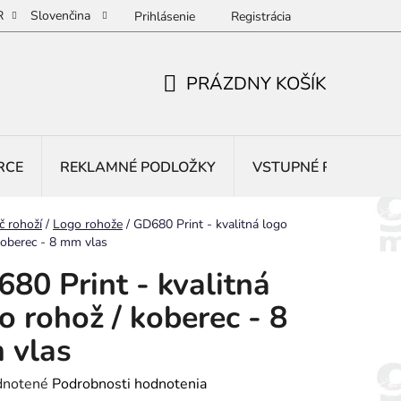
R
Slovenčina
Prihlásenie
Registrácia
PRÁZDNY KOŠÍK
NÁKUPNÝ
KOŠÍK
RCE
REKLAMNÉ PODLOŽKY
VSTUPNÉ ROHOŽE
č rohoží
/
Logo rohože
/
GD680 Print - kvalitná logo
koberec - 8 mm vlas
80 Print - kvalitná
o rohož / koberec - 8
 vlas
rné
notené
Podrobnosti hodnotenia