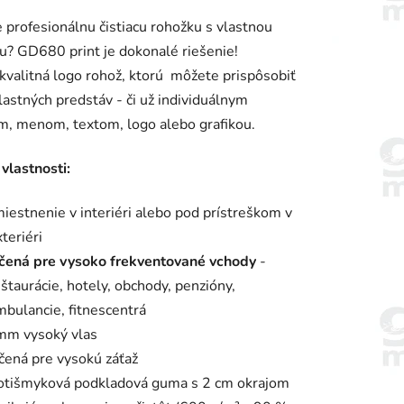
enie
 profesionálnu čistiacu rohožku s vlastnou
tu
u? GD680 print je dokonalé riešenie!
valitná logo rohož, ktorú môžete prispôsobiť
lastných predstáv - či už individuálnym
m, menom, textom, logo alebo grafikou.
iek.
vlastnosti:
iestnenie v interiéri alebo pod prístreškom v
teriéri
čená pre vysoko frekventované vchody
-
eštaurácie, hotely, obchody, penzióny,
mbulancie, fitnescentrá
mm vysoký vlas
čená pre vysokú záťaž
otišmyková podkladová guma s 2 cm okrajom