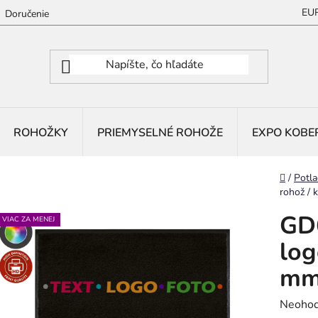
EU
Doručenie
ROHOŽKY
PRIEMYSELNÉ ROHOŽE
EXPO KOBE
Domov
/
Potla
rohož / 
GD6
VIAC ZA MENEJ
log
mm
Prieme
Neohod