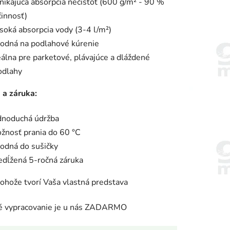
nikajúca absorpcia nečistôt (600 g/m² - 90 %
činnosť)
soká absorpcia vody (3-4 l/m²)
odná na podlahové kúrenie
eálna pre parketové, plávajúce a dláždené
odlahy
 a záruka:
dnoduchá údržba
žnosť prania do 60 °C
odná do sušičky
edĺžená 5-ročná záruka
rohože tvorí Vaša vlastná predstava
ké vypracovanie je u nás ZADARMO