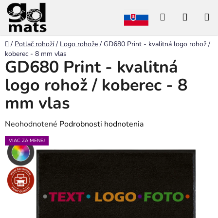
Prejsť
Hľadať
NÁKU
na
obsah
KOŠÍK
Domov
/
Potlač rohoží
/
Logo rohože
/
GD680 Print - kvalitná logo rohož /
koberec - 8 mm vlas
GD680 Print - kvalitná
logo rohož / koberec - 8
mm vlas
Priemerné
Neohodnotené
Podrobnosti hodnotenia
hodnotenie
VIAC ZA MENEJ
produktu
je
0,0
z
5
hviezdičiek.