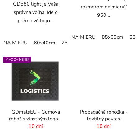
GD580 light je Vaša
rozmerom na mieru?
správna voľba! Ide o
950...
prémiovú logo...
NA MIERU
85x60cm
85x
NA MIERU
60x40cm
75x60cm
85x60cm
85x75cm
VIAC ZA MENEJ
GDmatsEU - Gumová
Propagačná rohožka -
rohož s vlastným logom
textilný povrch
- interiér-exteriér
-75x50cm
10 dní
10 dní