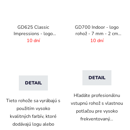
GD625 Classic
GD700 Indoor - logo
Impressions - logo
rohož - 7 mm - 2 cm
rohož s HD potlačou - 6
gumový okraj
10 dní
10 dní
mm vlas
DETAIL
DETAIL
Hľadáte profesionálnu
Tieto rohože sa vyrábajú s
vstupnú rohož s vlastnou
použitím vysoko
potlačou pre vysoko
kvalitných farbív, ktoré
frekventovaný...
dodávajú logu alebo