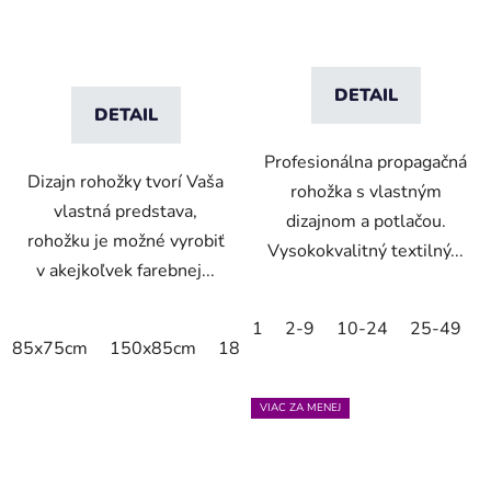
DETAIL
DETAIL
Profesionálna propagačná
Dizajn rohožky tvorí Vaša
rohožka s vlastným
vlastná predstava,
dizajnom a potlačou.
rohožku je možné vyrobiť
Vysokokvalitný textilný...
v akejkoľvek farebnej...
1
2-9
10-24
25-49
85x75cm
150x85cm
180x115cm
250x150cm
VIAC ZA MENEJ