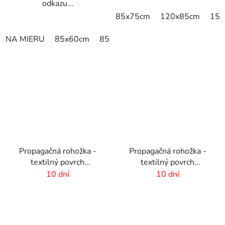
odkazu...
85x75cm
120x85cm
150
NA MIERU
85x60cm
85x75cm
150x85cm
180x11
Propagačná rohožka -
Propagačná rohožka -
textilný povrch
textilný povrch
-150x300cm
-60x40cm
10 dní
10 dní