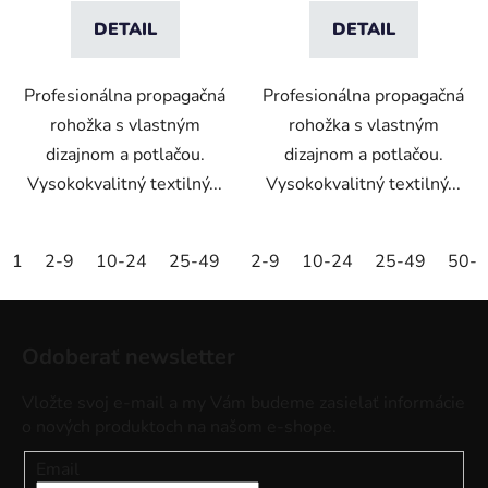
DETAIL
DETAIL
Profesionálna propagačná
Profesionálna propagačná
rohožka s vlastným
rohožka s vlastným
dizajnom a potlačou.
dizajnom a potlačou.
Vysokokvalitný textilný...
Vysokokvalitný textilný...
1
2-9
10-24
25-49
50-99
2-9
10-24
100-249
25-49
250-499
50-
Z
á
Odoberať newsletter
p
ä
Vložte svoj e-mail a my Vám budeme zasielať informácie
t
o nových produktoch na našom e-shope.
i
Email
e