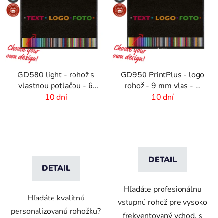
GD580 light - rohož s
GD950 PrintPlus - logo
vlastnou potlačou - 6
rohož - 9 mm vlas - 2
mm vlas
cm gumový okraj
10 dní
10 dní
DETAIL
DETAIL
Hľadáte profesionálnu
Hľadáte kvalitnú
vstupnú rohož pre vysoko
personalizovanú rohožku?
frekventovaný vchod, s