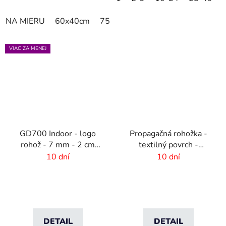
NA MIERU
60x40cm
75x60cm
85x60cm
85x75cm
VIAC ZA MENEJ
GD700 Indoor - logo
Propagačná rohožka -
rohož - 7 mm - 2 cm
textilný povrch -
gumový okraj
85x120 cm
10 dní
10 dní
DETAIL
DETAIL