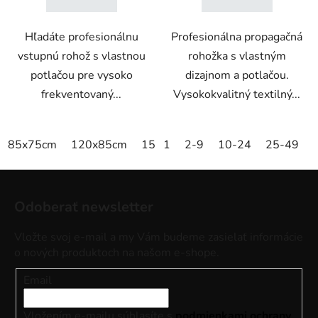
Hľadáte profesionálnu
Profesionálna propagačná
vstupnú rohož s vlastnou
rohožka s vlastným
potlačou pre vysoko
dizajnom a potlačou.
frekventovaný...
Vysokokvalitný textilný...
85x75cm
120x85cm
150x85cm
1
2-9
175x115cm
10-24
25-49
200x
Z
á
Odoberať newsletter
p
ä
Vložte svoj e-mail a my Vám budeme zasielať informácie
t
o nových produktoch na našom e-shope.
i
Email
e
Vložením e-mailu súhlasíte s
podmienkami ochrany