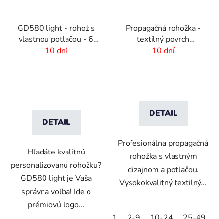
GD580 light - rohož s
Propagačná rohožka -
vlastnou potlačou - 6
textilný povrch
mm vlas
-75x50cm
10 dní
10 dní
DETAIL
DETAIL
Profesionálna propagačná
Hľadáte kvalitnú
rohožka s vlastným
personalizovanú rohožku?
dizajnom a potlačou.
GD580 light je Vaša
Vysokokvalitný textilný...
správna voľba! Ide o
prémiovú logo...
1
2-9
10-24
25-49