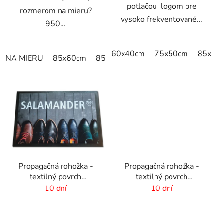
potlačou logom pre
rozmerom na mieru?
vysoko frekventované...
950...
60x40cm
75x50cm
85x6
NA MIERU
85x60cm
85x75cm
120x85cm
150x85
Propagačná rohožka -
Propagačná rohožka -
textilný povrch
textilný povrch
-60x40cm
-85x300 cm
10 dní
10 dní