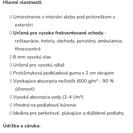
Hlavné vlastnosti:
Umiestnenie v interiéri alebo pod prístreškom v
exteriéri
Určená pre vysoko frekventované vchody
-
reštaurácie, hotely, obchody, penzióny, ambulancie,
fitnescentrá
8 mm vysoký vlas
Určená pre vysokú záťaž
Protišmyková podkladová guma s 2 cm okrajom
Vynikajúca absorpcia nečistôt (600 g/m² - 90 %
účinnosť)
Vysoká absorpcia vody (3-4 l/m²)
Vhodná na podlahové kúrenie
Ideálna pre parketové, plávajúce a dláždené podlahy
Údržba a záruka: