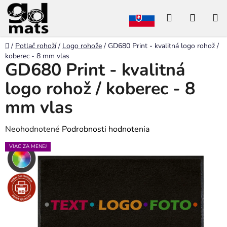
Prejsť
Hľadať
NÁKU
na
obsah
KOŠÍK
Domov
/
Potlač rohoží
/
Logo rohože
/
GD680 Print - kvalitná logo rohož /
koberec - 8 mm vlas
GD680 Print - kvalitná
logo rohož / koberec - 8
mm vlas
Priemerné
Neohodnotené
Podrobnosti hodnotenia
hodnotenie
VIAC ZA MENEJ
produktu
je
0,0
z
5
hviezdičiek.