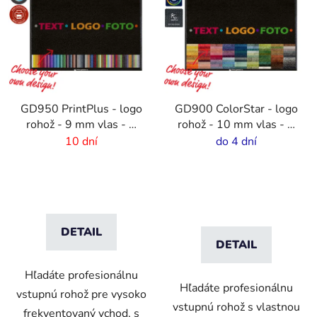
GD950 PrintPlus - logo
GD900 ColorStar - logo
rohož - 9 mm vlas - 2
rohož - 10 mm vlas - 2
cm gumový okraj
cm gumový okraj
10 dní
do 4 dní
DETAIL
DETAIL
Hľadáte profesionálnu
Hľadáte profesionálnu
vstupnú rohož pre vysoko
vstupnú rohož s vlastnou
frekventovaný vchod, s