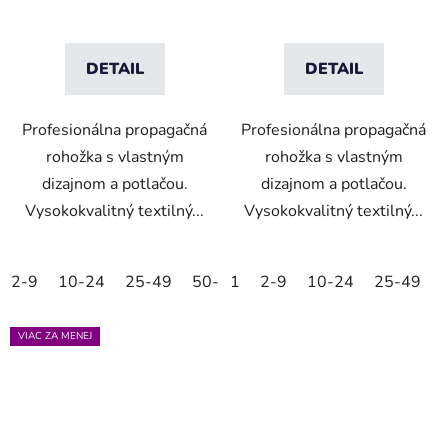
DETAIL
DETAIL
Profesionálna propagačná
Profesionálna propagačná
rohožka s vlastným
rohožka s vlastným
dizajnom a potlačou.
dizajnom a potlačou.
Vysokokvalitný textilný...
Vysokokvalitný textilný...
2-9
10-24
25-49
50-99
1
100-249
2-9
10-24
250-499
25-49
5
VIAC ZA MENEJ