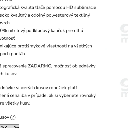
tografická kvalita tlače pomocou HD sublimácie
soko kvalitný a odolný polyesterový textilný
ovrch
0% nitrilový podkladový kaučuk pre dlhú
ivotnosť
nikajúce protišmykové vlastnosti na všetkých
ypoch podláh
ké spracovanie ZADARMO, možnosť objednávky
ch kusov.
ednávke viacerých kusov rohožiek platí
ená cena iba v prípade, ak si vyberiete rovnaký
pre všetky kusy.
kusov
?