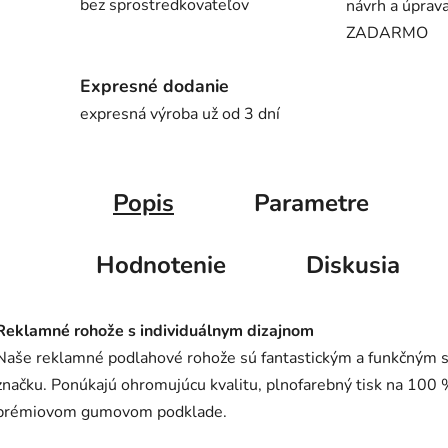
bez sprostredkovateľov
návrh a úprava
ZADARMO
Expresné dodanie
expresná výroba už od 3 dní
Popis
Parametre
Hodnotenie
Diskusia
Reklamné rohože s individuálnym dizajnom
Naše reklamné podlahové rohože sú fantastickým a funkčným 
značku. Ponúkajú ohromujúcu kvalitu, plnofarebný tisk na 100
prémiovom gumovom podklade.