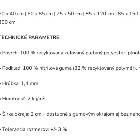
60 x 40 cm | 60 x 85 cm | 75 x 50 cm | 85 x 120 cm | 85 x 150
300 cm
TECHNICKÉ PARAMETRE:
• Povrch: 100 % recyklovaný kefovaný pletaný polyester, plno
• Podklad: 100 % nitrilová guma (32 % recyklovaný polymér), 
• Hrúbka: 1,4 mm
• Hmotnosť: 2 kg/m²
• Šírka okraja: 2 cm – dostupné s gumovým okrajom aj bez neh
• Tolerancia rozmerov: +/- 3 %