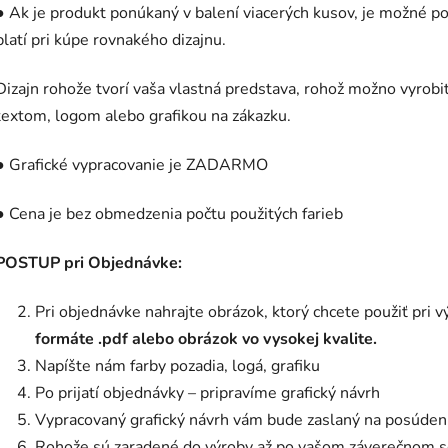
● Ak je produkt ponúkaný v balení viacerých kusov, je možné pou
platí pri kúpe rovnakého dizajnu.
Dizajn rohože tvorí vaša vlastná predstava, rohož možno vyrobiť
textom, logom alebo grafikou na zákazku.
● Grafické vypracovanie je ZADARMO
● Cena je bez obmedzenia počtu použitých farieb
POSTUP pri Objednávke:
Pri objednávke nahrajte obrázok, ktorý chcete použiť pri 
formáte .pdf alebo obrázok vo vysokej kvalite.
Napíšte nám farby pozadia, logá, grafiku
Po prijatí objednávky – pripravíme grafický návrh
Vypracovaný grafický návrh vám bude zaslaný na posúdeni
Rohože sú zaradené do výroby až po vašom záverečnom s