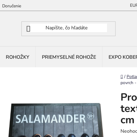
EU
Doručenie
ROHOŽKY
PRIEMYSELNÉ ROHOŽE
EXPO KOBE
Domov
/
Potla
povrch 
Pro
tex
cm
Prieme
Neohod