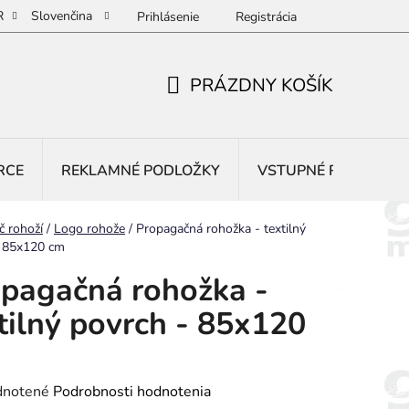
R
Slovenčina
Prihlásenie
Registrácia
PRÁZDNY KOŠÍK
NÁKUPNÝ
KOŠÍK
RCE
REKLAMNÉ PODLOŽKY
VSTUPNÉ ROHOŽE
č rohoží
/
Logo rohože
/
Propagačná rohožka - textilný
- 85x120 cm
pagačná rohožka -
tilný povrch - 85x120
rné
notené
Podrobnosti hodnotenia