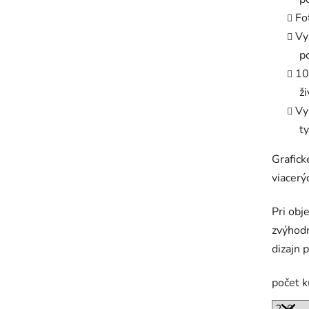
Fo
Vy
p
10
ž
Vy
t
Grafic
viacerý
Pri obj
zvýhodn
dizajn 
počet 