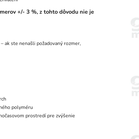
erov +/- 3 %, z tohto dôvodu nie je
 – ak ste nenašli požadovaný rozmer,
rch
aného polyméru
ľnočasovom prostredí pre zvýšenie