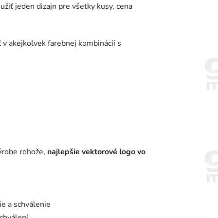
žiť jeden dizajn pre všetky kusy, cena
 v akejkoľvek farebnej kombinácii s
výrobe rohože,
najlepšie vektorové logo vo
e a schválenie
chválení