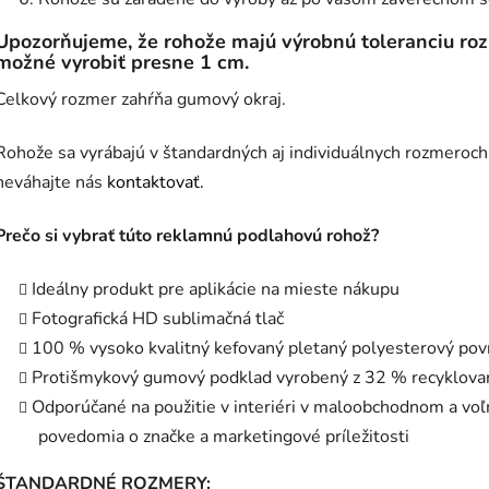
Upozorňujeme, že rohože majú výrobnú toleranciu rozm
možné vyrobiť presne 1 cm.
Celkový rozmer zahŕňa gumový okraj.
Rohože sa vyrábajú v štandardných aj individuálnych rozmeroch
neváhajte nás
kontaktovať.
Prečo si vybrať túto reklamnú podlahovú rohož?
Ideálny produkt pre aplikácie na mieste nákupu
Fotografická HD sublimačná tlač
100 % vysoko kvalitný kefovaný pletaný polyesterový pov
Protišmykový gumový podklad vyrobený z 32 % recyklov
Odporúčané na použitie v interiéri v maloobchodnom a vo
povedomia o značke a marketingové príležitosti
ŠTANDARDNÉ ROZMERY: