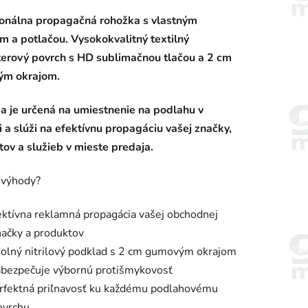
enie
ionálna propagačná rohožka s vlastným
tu
m a potlačou. Vysokokvalitný textilný
terový povrch s HD sublimačnou tlačou a 2 cm
m okrajom.
a je určená na umiestnenie na podlahu v
iek.
ri a slúži na efektívnu propagáciu vašej značky,
ov a služieb v mieste predaja.
 výhody?
ektívna reklamná propagácia vašej obchodnej
načky a produktov
olný nitrilový podklad s 2 cm gumovým okrajom
abezpečuje výbornú protišmykovosť
rfektná priľnavosť ku každému podlahovému
ovrchu