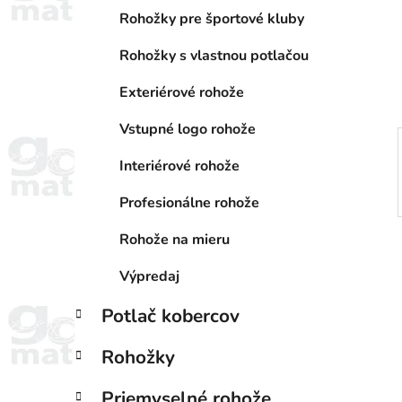
a
e
n
Rohožky pre športové kluby
e
Rohožky s vlastnou potlačou
l
Exteriérové rohože
Vstupné logo rohože
Interiérové rohože
Profesionálne rohože
Rohože na mieru
Výpredaj
Potlač kobercov
Rohožky
Priemyselné rohože