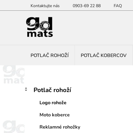
Prejsť
Kontaktujte nás
0903-69 22 88
FAQ
na
obsah
POTLAČ ROHOŽÍ
POTLAČ KOBERCOV
B
K
Preskočiť
Potlač rohoží
a
kategórie
o
t
č
Logo rohože
e
n
g
Moto koberce
ý
ó
p
r
Reklamné rohožky
i