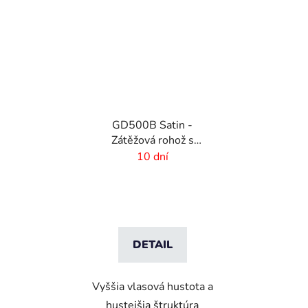
GD500B Satin -
Zátěžová rohož s
digitálnou potlačou a
10 dní
absorpčnou vrstvou
DETAIL
Vyššia vlasová hustota a
hustejšia štruktúra