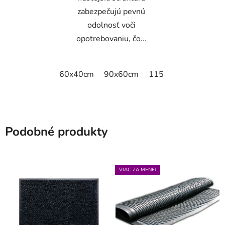
zabezpečujú pevnú
odolnosť voči
opotrebovaniu, čo...
60x40cm
90x60cm
115x115cm
150x
Podobné produkty
VIAC ZA MENEJ