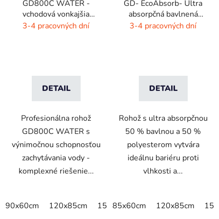
GD800C WATER -
GD- EcoAbsorb- Ultra
vchodová vonkajšia
absorpčná bavlnená
rohož - hnedá - čierna
rohož -sivý melír
3-4 pracovných dní
3-4 pracovných dní
DETAIL
DETAIL
Profesionálna rohož
Rohož s ultra absorpčnou
GD800C WATER s
50 % bavlnou a 50 %
výnimočnou schopnosťou
polyesterom vytvára
zachytávania vody -
ideálnu bariéru proti
komplexné riešenie...
vlhkosti a...
90x60cm
120x85cm
150x85cm
85x60cm
175x115cm
120x85cm
240x
150