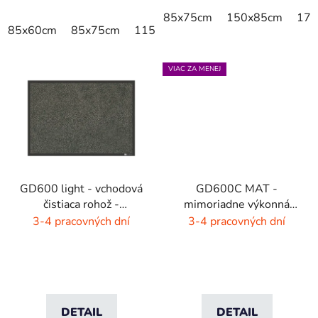
85x75cm
150x85cm
175
85x60cm
85x75cm
115x85cm
150x85cm
180x11
VIAC ZA MENEJ
GD600 light - vchodová
GD600C MAT -
čistiaca rohož -
mimoriadne výkonná
interiér/exteriér
čistiaca rohož - 9 farieb
3-4 pracovných dní
3-4 pracovných dní
s melírom
DETAIL
DETAIL