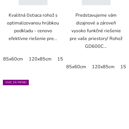
Kvalitná čistiaca rohož s
Predstavujeme vám
optimalizovanou hrúbkou
dizajnové a zároveň
podkladu - cenovo
vysoko funkčné riešenie
efektívne riešenie pre...
pre vaše priestory! Rohož
GD600C...
85x60cm
120x85cm
150x85cm
175x115cm
85x60cm
120x85cm
150
VIAC ZA MENEJ