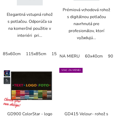
Prémiová vchodová rohož
Elegantná vstupná rohož
s digitálnou potlačou
s potlačou. Odporúča sa
navrhnutá pre
na komerčné použitie v
profesionálov, ktorí
interiéri pri...
vyžadujú...
85x60cm
115x85cm
150x85cm
180x115cm
240x
NA MIERU
60x40cm
90x
VIAC ZA MENEJ
GD900 ColorStar - logo
GD415 Velour- rohož s