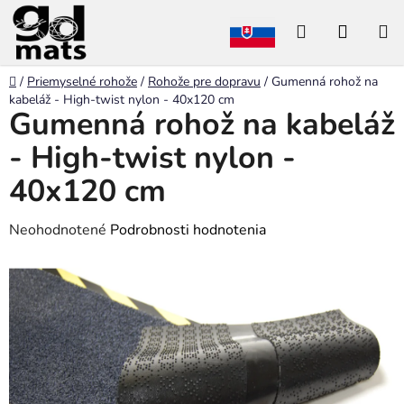
Prejsť
Hľadať
NÁKU
na
obsah
KOŠÍK
Domov
/
Priemyselné rohože
/
Rohože pre dopravu
/
Gumenná rohož na
kabeláž - High-twist nylon - 40x120 cm
Gumenná rohož na kabeláž
- High-twist nylon -
40x120 cm
Priemerné
Neohodnotené
Podrobnosti hodnotenia
hodnotenie
produktu
je
0,0
z
5
hviezdičiek.