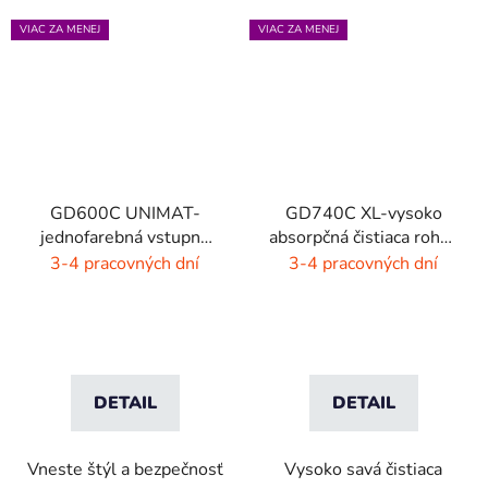
VIAC ZA MENEJ
VIAC ZA MENEJ
GD600C UNIMAT-
GD740C XL-vysoko
jednofarebná vstupná
absorpčná čistiaca rohož
rohož- žiarivé farby
- 4 farby
3-4 pracovných dní
3-4 pracovných dní
DETAIL
DETAIL
Vneste štýl a bezpečnosť
Vysoko savá čistiaca