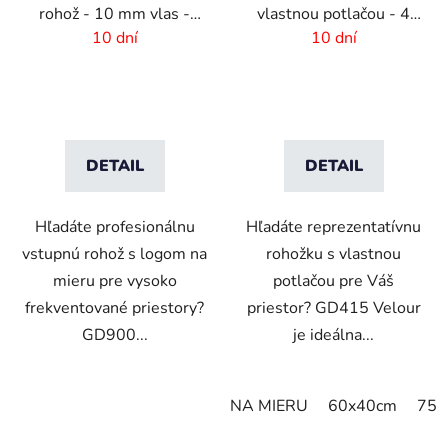
rohož - 10 mm vlas -
vlastnou potlačou - 4
rozmer na mieru
mm vlas
10 dní
10 dní
DETAIL
DETAIL
Hľadáte profesionálnu
Hľadáte reprezentatívnu
vstupnú rohož s logom na
rohožku s vlastnou
mieru pre vysoko
potlačou pre Váš
frekventované priestory?
priestor? GD415 Velour
GD900...
je ideálna...
NA MIERU
60x40cm
75x