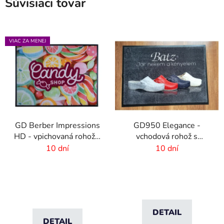
Súvisiaci tovar
VIAC ZA MENEJ
GD Berber Impressions
GD950 Elegance -
HD - vpichovaná rohož s
vchodová rohož s
logom
digitálnou potlačou - 6
10 dní
10 dní
mm vlas
DETAIL
DETAIL