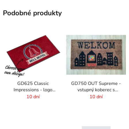
Podobné produkty
GD625 Classic
GD750 OUT Supreme -
Impressions - logo
vstupný koberec s
rohož s HD potlačou - 6
vlastnou potlačou
10 dní
10 dní
mm vlas