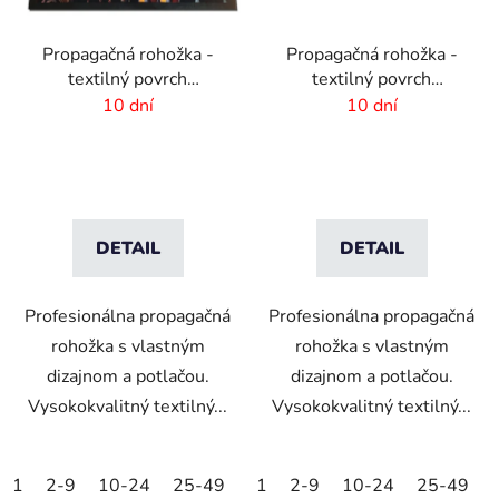
Propagačná rohožka -
Propagačná rohožka -
textilný povrch
textilný povrch
-150x300cm
-85x300 cm
10 dní
10 dní
DETAIL
DETAIL
Profesionálna propagačná
Profesionálna propagačná
rohožka s vlastným
rohožka s vlastným
dizajnom a potlačou.
dizajnom a potlačou.
Vysokokvalitný textilný...
Vysokokvalitný textilný...
1
2-9
10-24
25-49
50-99
1
2-9
100-249
10-24
25-49
250-499