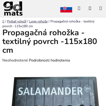
Prejsť
Hľadať
NÁKU
na
obsah
KOŠÍK
Domov
/
Potlač rohoží
/
Logo rohože
/
Propagačná rohožka - textilný
povrch -115x180 cm
Propagačná rohožka -
textilný povrch -115x180
cm
Priemerné
Neohodnotené
Podrobnosti hodnotenia
hodnotenie
produktu
je
0,0
z
5
hviezdičiek.