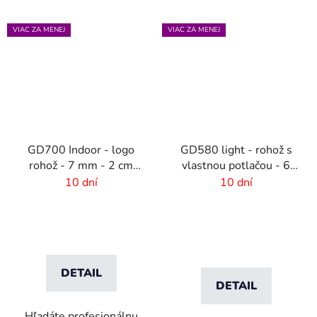
VIAC ZA MENEJ
VIAC ZA MENEJ
GD700 Indoor - logo
GD580 light - rohož s
rohož - 7 mm - 2 cm
vlastnou potlačou - 6
gumový okraj
mm vlas
10 dní
10 dní
DETAIL
DETAIL
Hľadáte profesionálnu