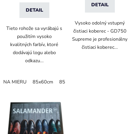
DETAIL
DETAIL
Vysoko odolný vstupný
Tieto rohože sa vyrábajú s
čistiaci koberec - GD750
použitím vysoko
Supreme je profesionálny
kvalitných farbív, ktoré
čistiaci koberec...
dodávajú logu alebo
odkazu...
NA MIERU
85x60cm
85x75cm
150x85cm
180x11