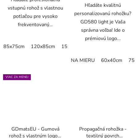
Hľadáte kvalitnú
vstupnú rohož s vlastnou
personalizovanú rohožku?
potlačou pre vysoko
GD580 light je Vaša
frekventovaný...
správna voľba! Ide o
prémiovú logo...
85x75cm
120x85cm
150x85cm
175x115cm
200x
NA MIERU
60x40cm
75x
VIAC ZA MENEJ
GDmatsEU - Gumová
Propagačná rohožka -
rohož s vlastným logom
textilný povrch