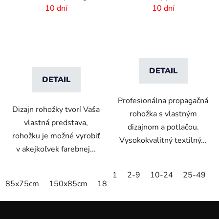
- interiér-exteriér
-85x150 cm
10 dní
10 dní
DETAIL
DETAIL
Profesionálna propagačná
Dizajn rohožky tvorí Vaša
rohožka s vlastným
vlastná predstava,
dizajnom a potlačou.
rohožku je možné vyrobiť
Vysokokvalitný textilný...
v akejkoľvek farebnej...
1
2-9
10-24
25-49
85x75cm
150x85cm
180x115cm
250x150cm
Z