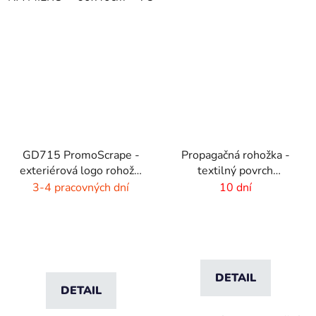
GD715 PromoScrape -
Propagačná rohožka -
exteriérová logo rohož -
textilný povrch
7 mm vlas
-85x150 cm
3-4 pracovných dní
10 dní
DETAIL
DETAIL