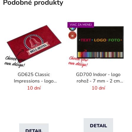
Podobné produkty
VIAC ZA MENEJ
GD625 Classic
GD700 Indoor - logo
Impressions - logo
rohož - 7 mm - 2 cm
rohož s HD potlačou - 6
gumový okraj
10 dní
10 dní
mm vlas
DETAIL
DETAIL