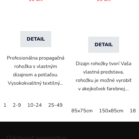
DETAIL
DETAIL
Profesionálna propagačná
Dizajn rohožky tvorí Vaša
rohožka s vlastným
vlastná predstava,
dizajnom a potlačou.
rohožku je možné vyrobiť
Vysokokvalitný textilný...
v akejkoľvek farebnej...
1
2-9
10-24
25-49
50-99
100-249
250-499
85x75cm
150x85cm
180
Z
á
Odoberať newsletter