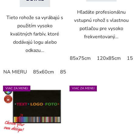
Hľadáte profesionálnu
Tieto rohože sa vyrábajú s
vstupnú rohož s vlastnou
použitím vysoko
potlačou pre vysoko
kvalitných farbív, ktoré
frekventovaný...
dodávajú logu alebo
odkazu...
85x75cm
120x85cm
150
NA MIERU
85x60cm
85x75cm
150x85cm
180x11
VIAC ZA MENEJ
VIAC ZA MENEJ