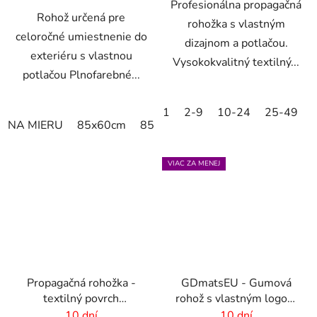
Profesionálna propagačná
Rohož určená pre
rohožka s vlastným
celoročné umiestnenie do
dizajnom a potlačou.
exteriéru s vlastnou
Vysokokvalitný textilný...
potlačou Plnofarebné...
1
2-9
10-24
25-49
NA MIERU
85x60cm
85x75cm
115x85cm
150x85
VIAC ZA MENEJ
Propagačná rohožka -
GDmatsEU - Gumová
textilný povrch
rohož s vlastným logom
-115x180 cm
- interiér-exteriér
10 dní
10 dní