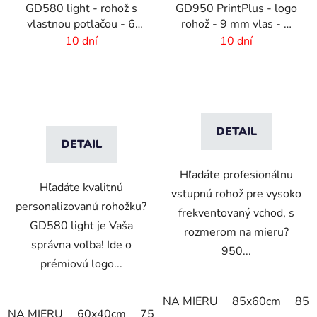
GD580 light - rohož s
GD950 PrintPlus - logo
vlastnou potlačou - 6
rohož - 9 mm vlas - 2
mm vlas
cm gumový okraj
10 dní
10 dní
DETAIL
DETAIL
Hľadáte profesionálnu
Hľadáte kvalitnú
vstupnú rohož pre vysoko
personalizovanú rohožku?
frekventovaný vchod, s
GD580 light je Vaša
rozmerom na mieru?
správna voľba! Ide o
950...
prémiovú logo...
NA MIERU
85x60cm
85x
NA MIERU
60x40cm
75x60cm
85x60cm
85x75cm