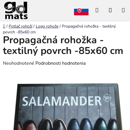
Prejsť
Hľadať
NÁKU
na
obsah
KOŠÍK
Domov
/
Potlač rohoží
/
Logo rohože
/
Propagačná rohožka - textilný
povrch -85x60 cm
Propagačná rohožka -
textilný povrch -85x60 cm
Priemerné
Neohodnotené
Podrobnosti hodnotenia
hodnotenie
produktu
je
0,0
z
5
hviezdičiek.