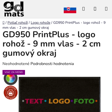
Prejsť
Hľadať
NÁKU
na
obsah
KOŠÍK
Domov
/
Potlač rohoží
/
Logo rohože
/
GD950 PrintPlus - logo rohož - 9
mm vlas - 2 cm gumový okraj
GD950 PrintPlus - logo
rohož - 9 mm vlas - 2 cm
gumový okraj
Priemerné
Neohodnotené
Podrobnosti hodnotenia
hodnotenie
VIAC ZA MENEJ
produktu
je
0,0
z
5
hviezdičiek.