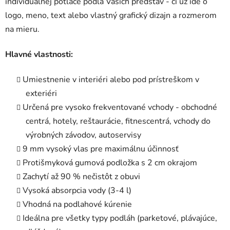
individuálnej potlače podľa Vašich predstáv - či už ide o
logo, meno, text alebo vlastný grafický dizajn a rozmerom
na mieru.
Hlavné vlastnosti:
Umiestnenie v interiéri alebo pod prístreškom v
exteriéri
Určená pre vysoko frekventované vchody - obchodné
centrá, hotely, reštaurácie, fitnescentrá, vchody do
výrobných závodov, autoservisy
9 mm vysoký vlas pre maximálnu účinnosť
Protišmyková gumová podložka s 2 cm okrajom
Zachytí až 90 % nečistôt z obuvi
Vysoká absorpcia vody (3-4 l)
Vhodná na podlahové kúrenie
Ideálna pre všetky typy podláh (parketové, plávajúce,