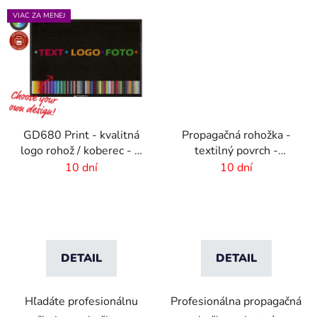
VIAC ZA MENEJ
GD680 Print - kvalitná
Propagačná rohožka -
logo rohož / koberec - 8
textilný povrch -
mm vlas
85x120 cm
10 dní
10 dní
DETAIL
DETAIL
Hľadáte profesionálnu
Profesionálna propagačná