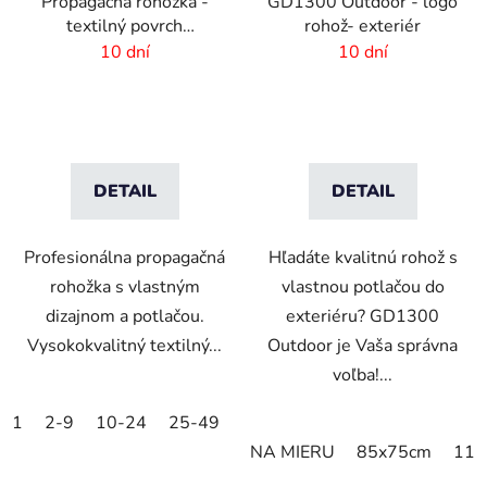
Propagačná rohožka -
GD1300 Outdoor - logo
textilný povrch
rohož- exteriér
-85x300 cm
10 dní
10 dní
DETAIL
DETAIL
Profesionálna propagačná
Hľadáte kvalitnú rohož s
rohožka s vlastným
vlastnou potlačou do
dizajnom a potlačou.
exteriéru? GD1300
Vysokokvalitný textilný...
Outdoor je Vaša správna
voľba!...
1
2-9
10-24
25-49
50-99
100-249
250-499
NA MIERU
85x75cm
115