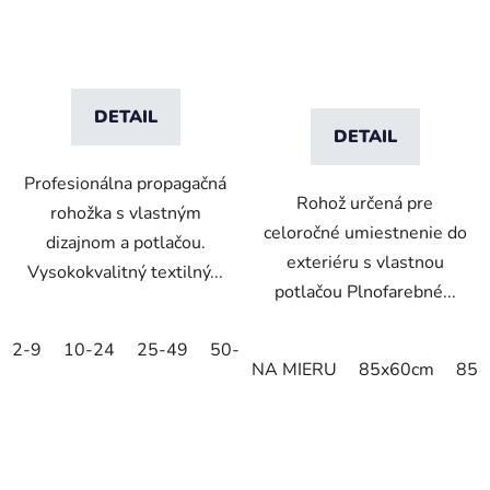
DETAIL
DETAIL
Profesionálna propagačná
Rohož určená pre
rohožka s vlastným
celoročné umiestnenie do
dizajnom a potlačou.
exteriéru s vlastnou
Vysokokvalitný textilný...
potlačou Plnofarebné...
2-9
10-24
25-49
50-99
100-249
250-499
5
NA MIERU
85x60cm
85x