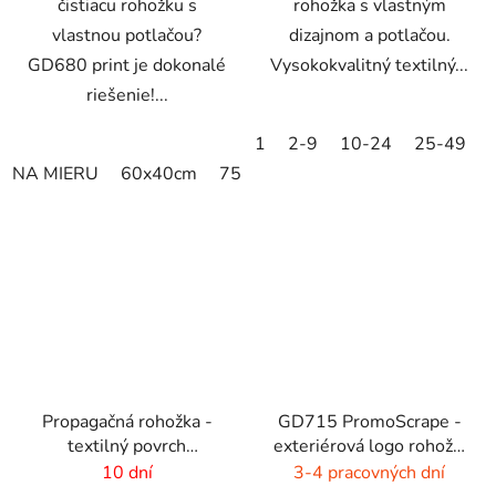
čistiacu rohožku s
rohožka s vlastným
vlastnou potlačou?
dizajnom a potlačou.
GD680 print je dokonalé
Vysokokvalitný textilný...
riešenie!...
1
2-9
10-24
25-49
NA MIERU
60x40cm
75x60cm
85x60cm
85x75cm
Propagačná rohožka -
GD715 PromoScrape -
textilný povrch
exteriérová logo rohož -
-60x40cm
7 mm vlas
10 dní
3-4 pracovných dní