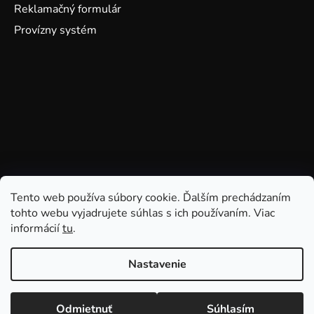
Reklamačný formulár
Provízny systém
Tento web používa súbory cookie. Ďalším prechádzaním
tohto webu vyjadrujete súhlas s ich používaním. Viac
informácií
tu
.
Nastavenie
Odmietnuť
Súhlasím
Vytvoril Shoptet