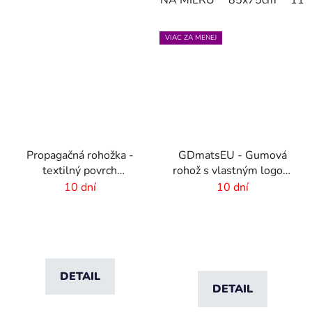
VIAC ZA MENEJ
Propagačná rohožka -
GDmatsEU - Gumová
textilný povrch
rohož s vlastným logom
-150x300cm
- interiér-exteriér
10 dní
10 dní
DETAIL
DETAIL