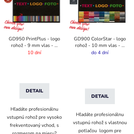
GD950 PrintPlus - logo
GD900 ColorStar - logo
rohož - 9 mm vlas - 2
rohož - 10 mm vlas - 2
cm gumový okraj
cm gumový okraj
10 dní
do 4 dní
DETAIL
DETAIL
Hľadáte profesionálnu
Hľadáte profesionálnu
vstupnú rohož pre vysoko
vstupnú rohož s vlastnou
frekventovaný vchod, s
potlačou logom pre
rozmerom na mieru?