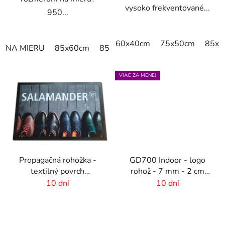
vysoko frekventované...
950...
60x40cm
75x50cm
85x6
NA MIERU
85x60cm
85x75cm
120x85cm
150x85
VIAC ZA MENEJ
Propagačná rohožka -
GD700 Indoor - logo
textilný povrch
rohož - 7 mm - 2 cm
-85x300 cm
gumový okraj
10 dní
10 dní