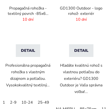
Propagačná rohožka -
GD1300 Outdoor - logo
textilný povrch -85x60
rohož- exteriér
cm
10 dní
10 dní
DETAIL
DETAIL
Profesionálna propagačná
Hľadáte kvalitnú rohož s
rohožka s vlastným
vlastnou potlačou do
dizajnom a potlačou.
exteriéru? GD1300
Vysokokvalitný textilný...
Outdoor je Vaša správna
voľba!...
1
2-9
10-24
25-49
50-99
100-249
250-499
NA MIERU
85x75cm
115