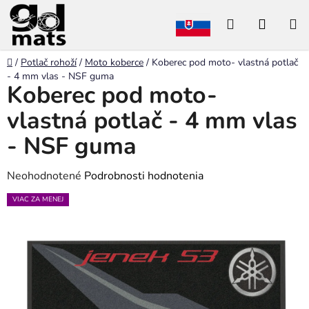
Prejsť
Hľadať
NÁKU
na
obsah
KOŠÍK
Domov
/
Potlač rohoží
/
Moto koberce
/
Koberec pod moto- vlastná potlač
- 4 mm vlas - NSF guma
Koberec pod moto-
vlastná potlač - 4 mm vlas
- NSF guma
Priemerné
Neohodnotené
Podrobnosti hodnotenia
hodnotenie
VIAC ZA MENEJ
produktu
je
0,0
z
5
hviezdičiek.