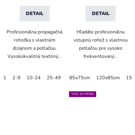
DETAIL
DETAIL
Profesionálna propagačná
Hľadáte profesionálnu
rohožka s vlastným
vstupnú rohož s vlastnou
dizajnom a potlačou.
potlačou pre vysoko
Vysokokvalitný textilný...
frekventovaný...
1
2-9
10-24
25-49
50-99
85x75cm
100-249
120x85cm
250-499
150
VIAC ZA MENEJ