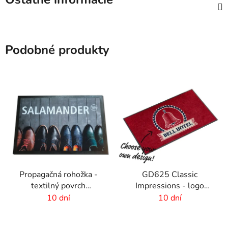
Podobné produkty
Propagačná rohožka -
GD625 Classic
textilný povrch
Impressions - logo
-60x40cm
rohož s HD potlačou - 6
10 dní
10 dní
mm vlas