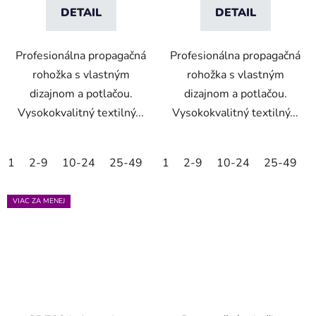
DETAIL
DETAIL
Profesionálna propagačná
Profesionálna propagačná
rohožka s vlastným
rohožka s vlastným
dizajnom a potlačou.
dizajnom a potlačou.
Vysokokvalitný textilný...
Vysokokvalitný textilný...
1
2-9
10-24
25-49
50-99
1
2-9
100-249
10-24
25-49
250-499
VIAC ZA MENEJ