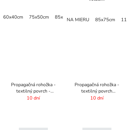
60x40cm
75x50cm
85x60cm
85x75cm
115x85cm
NA MIERU
85x75cm
115
Propagačná rohožka -
Propagačná rohožka -
textilný povrch -
textilný povrch
85x120 cm
-85x300 cm
10 dní
10 dní