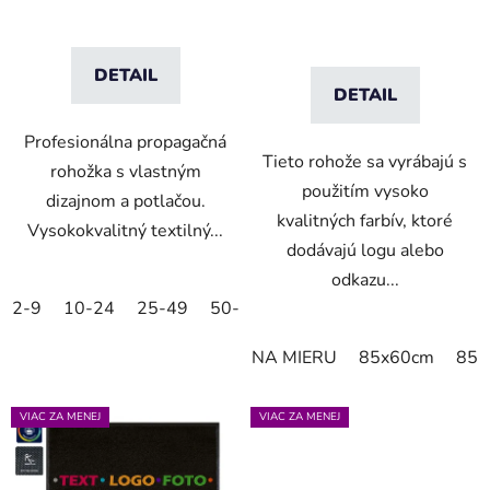
DETAIL
DETAIL
Profesionálna propagačná
Tieto rohože sa vyrábajú s
rohožka s vlastným
použitím vysoko
dizajnom a potlačou.
kvalitných farbív, ktoré
Vysokokvalitný textilný...
dodávajú logu alebo
odkazu...
2-9
10-24
25-49
50-99
100-249
250-499
5
NA MIERU
85x60cm
85x
VIAC ZA MENEJ
VIAC ZA MENEJ