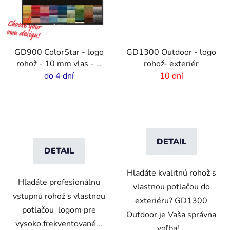
GD900 ColorStar - logo
GD1300 Outdoor - logo
rohož - 10 mm vlas - 2
rohož- exteriér
cm gumový okraj
do 4 dní
10 dní
DETAIL
DETAIL
Hľadáte kvalitnú rohož s
Hľadáte profesionálnu
vlastnou potlačou do
vstupnú rohož s vlastnou
exteriéru? GD1300
potlačou logom pre
Outdoor je Vaša správna
vysoko frekventované...
voľba!...