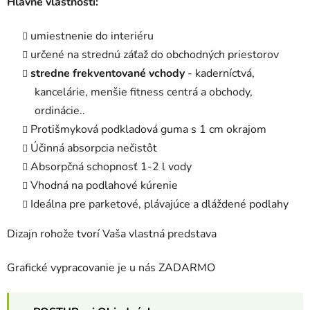
Hlavné vlastnosti:
umiestnenie do interiéru
určené na strednú záťaž do obchodných priestorov
stredne frekventované vchody
- kaderníctvá,
kancelárie, menšie fitness centrá a obchody,
ordinácie..
Protišmyková podkladová guma s 1 cm okrajom
Účinná absorpcia nečistôt
Absorpčná schopnosť 1-2 l vody
Vhodná na podlahové kúrenie
Ideálna pre parketové, plávajúce a dláždené podlahy
Dizajn rohože tvorí Vaša vlastná predstava
Grafické vypracovanie je u nás ZADARMO