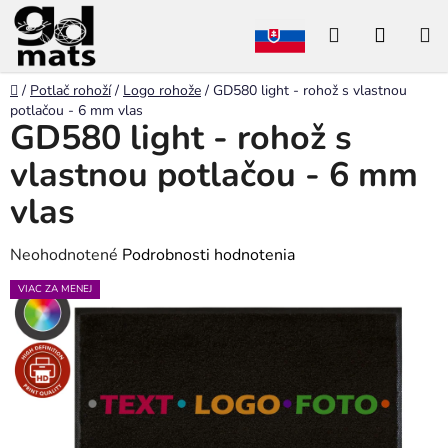
Prejsť
Hľadať
NÁKU
na
obsah
KOŠÍK
Domov
/
Potlač rohoží
/
Logo rohože
/
GD580 light - rohož s vlastnou
potlačou - 6 mm vlas
GD580 light - rohož s
vlastnou potlačou - 6 mm
vlas
Priemerné
Neohodnotené
Podrobnosti hodnotenia
hodnotenie
VIAC ZA MENEJ
produktu
je
0,0
z
5
hviezdičiek.