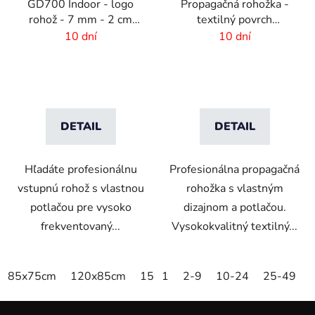
GD700 Indoor - logo
Propagačná rohožka -
rohož - 7 mm - 2 cm
textilný povrch
gumový okraj
-115x180 cm
10 dní
10 dní
DETAIL
DETAIL
Hľadáte profesionálnu
Profesionálna propagačná
vstupnú rohož s vlastnou
rohožka s vlastným
potlačou pre vysoko
dizajnom a potlačou.
frekventovaný...
Vysokokvalitný textilný...
85x75cm
120x85cm
150x85cm
1
2-9
175x115cm
10-24
25-49
200x
Z