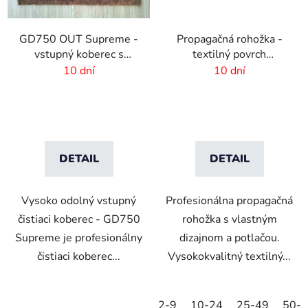
GD750 OUT Supreme -
Propagačná rohožka -
vstupný koberec s
textilný povrch
vlastnou potlačou
-60x40cm
10 dní
10 dní
DETAIL
DETAIL
Vysoko odolný vstupný
Profesionálna propagačná
čistiaci koberec - GD750
rohožka s vlastným
Supreme je profesionálny
dizajnom a potlačou.
čistiaci koberec...
Vysokokvalitný textilný...
2-9
10-24
25-49
50-