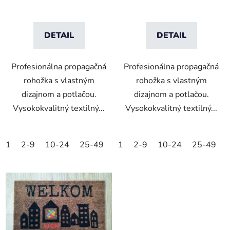
DETAIL
DETAIL
Profesionálna propagačná
Profesionálna propagačná
rohožka s vlastným
rohožka s vlastným
dizajnom a potlačou.
dizajnom a potlačou.
Vysokokvalitný textilný...
Vysokokvalitný textilný...
1
2-9
10-24
25-49
50-99
1
2-9
100-249
10-24
25-49
250-499