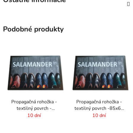
Podobné produkty
Propagačná rohožka -
Propagačná rohožka -
textilný povrch -
textilný povrch -85x60
85x120 cm
cm
10 dní
10 dní