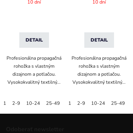
-75x50cm
-85x150 cm
10 dní
10 dní
DETAIL
DETAIL
Profesionálna propagačná
Profesionálna propagačná
rohožka s vlastným
rohožka s vlastným
dizajnom a potlačou.
dizajnom a potlačou.
Vysokokvalitný textilný...
Vysokokvalitný textilný...
1
2-9
10-24
25-49
50-99
1
2-9
100-249
10-24
25-49
250-499
Z
á
Odoberať newsletter
p