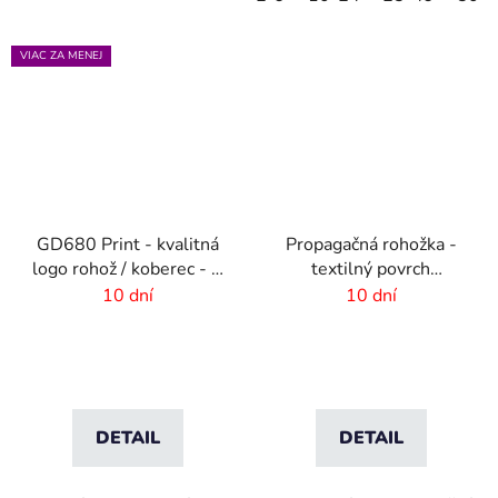
VIAC ZA MENEJ
GD680 Print - kvalitná
Propagačná rohožka -
logo rohož / koberec - 8
textilný povrch
mm vlas
-115x180 cm
10 dní
10 dní
DETAIL
DETAIL