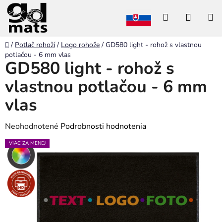
Prejsť
Hľadať
NÁKU
na
obsah
KOŠÍK
Domov
/
Potlač rohoží
/
Logo rohože
/
GD580 light - rohož s vlastnou
potlačou - 6 mm vlas
GD580 light - rohož s
vlastnou potlačou - 6 mm
vlas
Priemerné
Neohodnotené
Podrobnosti hodnotenia
hodnotenie
VIAC ZA MENEJ
produktu
je
0,0
z
5
hviezdičiek.