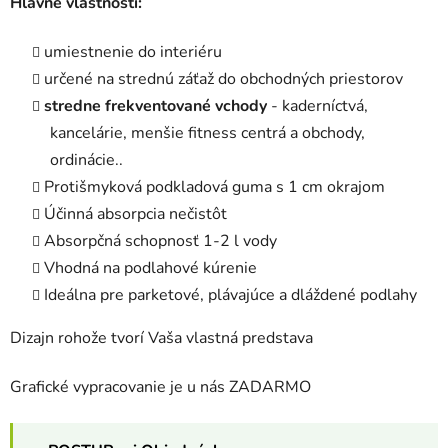
Hlavné vlastnosti:
umiestnenie do interiéru
určené na strednú záťaž do obchodných priestorov
stredne frekventované vchody
- kaderníctvá,
kancelárie, menšie fitness centrá a obchody,
ordinácie..
Protišmyková podkladová guma s 1 cm okrajom
Účinná absorpcia nečistôt
Absorpčná schopnosť 1-2 l vody
Vhodná na podlahové kúrenie
Ideálna pre parketové, plávajúce a dláždené podlahy
Dizajn rohože tvorí Vaša vlastná predstava
Grafické vypracovanie je u nás ZADARMO