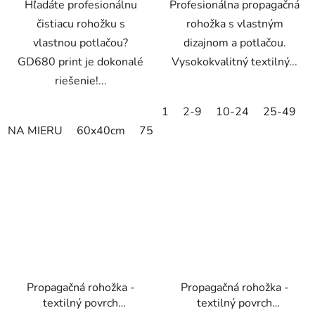
Hľadáte profesionálnu
Profesionálna propagačná
čistiacu rohožku s
rohožka s vlastným
vlastnou potlačou?
dizajnom a potlačou.
GD680 print je dokonalé
Vysokokvalitný textilný...
riešenie!...
1
2-9
10-24
25-49
NA MIERU
60x40cm
75x60cm
85x60cm
85x75cm
Propagačná rohožka -
Propagačná rohožka -
textilný povrch
textilný povrch