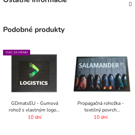
Podobné produkty
VIAC ZA MENEJ
GDmatsEU - Gumová
Propagačná rohožka -
rohož s vlastným logom
textilný povrch
- interiér-exteriér
-75x50cm
10 dní
10 dní