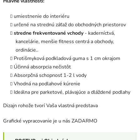
Hlavné vlastnosti:
umiestnenie do interiéru
určené na strednú záťaž do obchodných priestorov
stredne frekventované vchody
- kaderníctvá,
kancelárie, menšie fitness centrá a obchody,
ordinácie..
Protišmyková podkladová guma s 1 cm okrajom
Účinná absorpcia nečistôt
Absorpčná schopnosť 1-2 l vody
Vhodná na podlahové kúrenie
Ideálna pre parketové, plávajúce a dláždené podlahy
Dizajn rohože tvorí Vaša vlastná predstava
Grafické vypracovanie je u nás ZADARMO