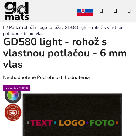
Prejsť
Hľadať
NÁKU
na
obsah
KOŠÍK
Domov
/
Potlač rohoží
/
Logo rohože
/
GD580 light - rohož s vlastnou
potlačou - 6 mm vlas
GD580 light - rohož s
vlastnou potlačou - 6 mm
vlas
Priemerné
Neohodnotené
Podrobnosti hodnotenia
hodnotenie
VIAC ZA MENEJ
produktu
je
0,0
z
5
hviezdičiek.