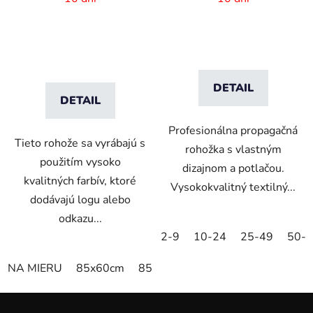
mm vlas
DETAIL
DETAIL
Profesionálna propagačná
Tieto rohože sa vyrábajú s
rohožka s vlastným
použitím vysoko
dizajnom a potlačou.
kvalitných farbív, ktoré
Vysokokvalitný textilný...
dodávajú logu alebo
odkazu...
2-9
10-24
25-49
50-
NA MIERU
85x60cm
85x75cm
150x85cm
180x11
Z