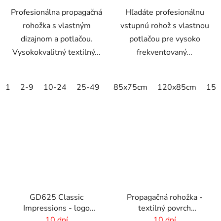
Profesionálna propagačná
Hľadáte profesionálnu
rohožka s vlastným
vstupnú rohož s vlastnou
dizajnom a potlačou.
potlačou pre vysoko
Vysokokvalitný textilný...
frekventovaný...
1
2-9
10-24
25-49
50-99
85x75cm
100-249
120x85cm
250-499
150
GD625 Classic
Propagačná rohožka -
Impressions - logo
textilný povrch
rohož s HD potlačou - 6
-60x40cm
10 dní
10 dní