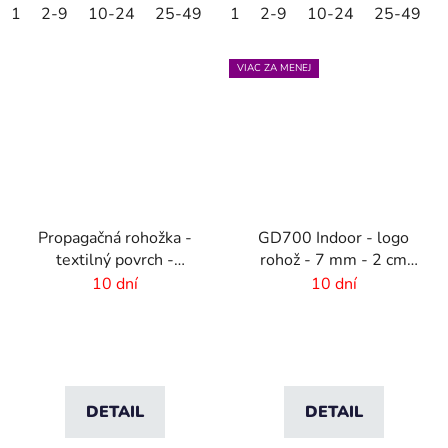
1
2-9
10-24
25-49
50-99
1
2-9
100-249
10-24
25-49
250-499
VIAC ZA MENEJ
Propagačná rohožka -
GD700 Indoor - logo
textilný povrch -
rohož - 7 mm - 2 cm
85x120 cm
gumový okraj
10 dní
10 dní
DETAIL
DETAIL