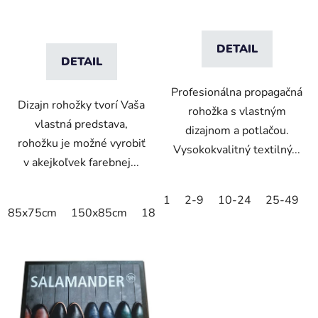
DETAIL
DETAIL
Profesionálna propagačná
Dizajn rohožky tvorí Vaša
rohožka s vlastným
vlastná predstava,
dizajnom a potlačou.
rohožku je možné vyrobiť
Vysokokvalitný textilný...
v akejkoľvek farebnej...
1
2-9
10-24
25-49
85x75cm
150x85cm
180x115cm
250x150cm