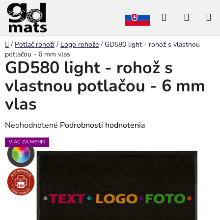
Prejsť
Hľadať
NÁKU
na
obsah
KOŠÍK
Domov
/
Potlač rohoží
/
Logo rohože
/
GD580 light - rohož s vlastnou
potlačou - 6 mm vlas
GD580 light - rohož s
vlastnou potlačou - 6 mm
vlas
Priemerné
Neohodnotené
Podrobnosti hodnotenia
hodnotenie
VIAC ZA MENEJ
produktu
je
0,0
z
5
hviezdičiek.