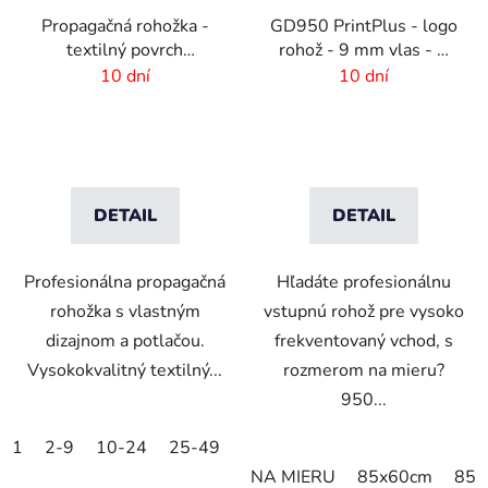
Propagačná rohožka -
GD950 PrintPlus - logo
textilný povrch
rohož - 9 mm vlas - 2
-150x300cm
cm gumový okraj
10 dní
10 dní
DETAIL
DETAIL
Profesionálna propagačná
Hľadáte profesionálnu
rohožka s vlastným
vstupnú rohož pre vysoko
dizajnom a potlačou.
frekventovaný vchod, s
Vysokokvalitný textilný...
rozmerom na mieru?
950...
1
2-9
10-24
25-49
50-99
100-249
250-499
NA MIERU
85x60cm
85x