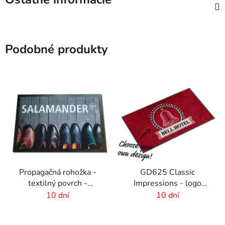
Podobné produkty
Propagačná rohožka -
GD625 Classic
textilný povrch -
Impressions - logo
85x120 cm
rohož s HD potlačou - 6
10 dní
10 dní
mm vlas