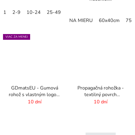
1
2-9
10-24
25-49
50-99
100-249
250-499
NA MIERU
60x40cm
75x
VIAC ZA MENEJ
GDmatsEU - Gumová
Propagačná rohožka -
rohož s vlastným logom
textilný povrch
- interiér-exteriér
-60x40cm
10 dní
10 dní