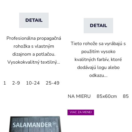
DETAIL
DETAIL
Profesionálna propagačná
Tieto rohože sa vyrábajú s
rohožka s vlastným
použitím vysoko
dizajnom a potlačou.
kvalitných farbív, ktoré
Vysokokvalitný textilný...
dodávajú logu alebo
odkazu...
1
2-9
10-24
25-49
50-99
100-249
250-499
NA MIERU
85x60cm
85x
VIAC ZA MENEJ