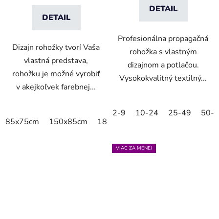
DETAIL
DETAIL
Profesionálna propagačná
Dizajn rohožky tvorí Vaša
rohožka s vlastným
vlastná predstava,
dizajnom a potlačou.
rohožku je možné vyrobiť
Vysokokvalitný textilný...
v akejkoľvek farebnej...
2-9
10-24
25-49
50-
85x75cm
150x85cm
180x115cm
250x150cm
VIAC ZA MENEJ