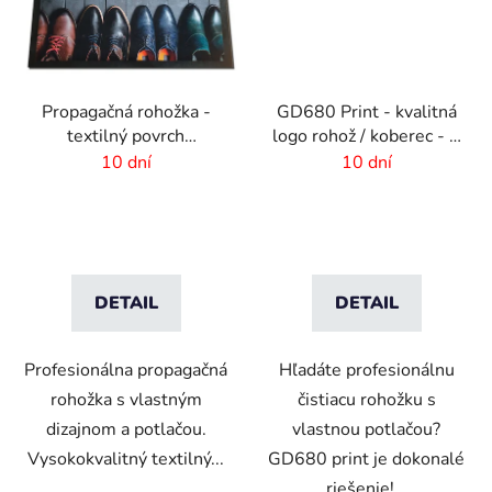
Propagačná rohožka -
GD680 Print - kvalitná
textilný povrch
logo rohož / koberec - 8
-75x50cm
mm vlas
10 dní
10 dní
DETAIL
DETAIL
Profesionálna propagačná
Hľadáte profesionálnu
rohožka s vlastným
čistiacu rohožku s
dizajnom a potlačou.
vlastnou potlačou?
Vysokokvalitný textilný...
GD680 print je dokonalé
riešenie!...