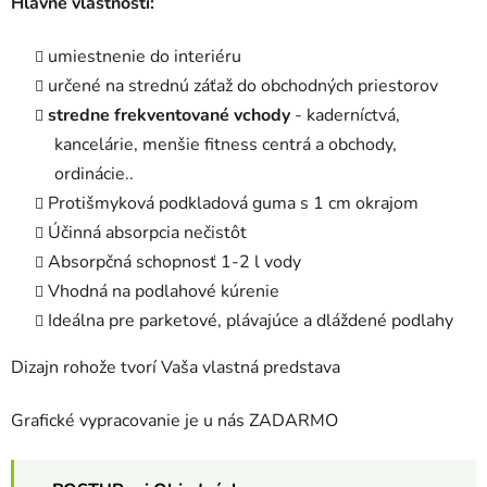
Hlavné vlastnosti:
umiestnenie do interiéru
určené na strednú záťaž do obchodných priestorov
stredne frekventované vchody
- kaderníctvá,
kancelárie, menšie fitness centrá a obchody,
ordinácie..
Protišmyková podkladová guma s 1 cm okrajom
Účinná absorpcia nečistôt
Absorpčná schopnosť 1-2 l vody
Vhodná na podlahové kúrenie
Ideálna pre parketové, plávajúce a dláždené podlahy
Dizajn rohože tvorí Vaša vlastná predstava
Grafické vypracovanie je u nás ZADARMO