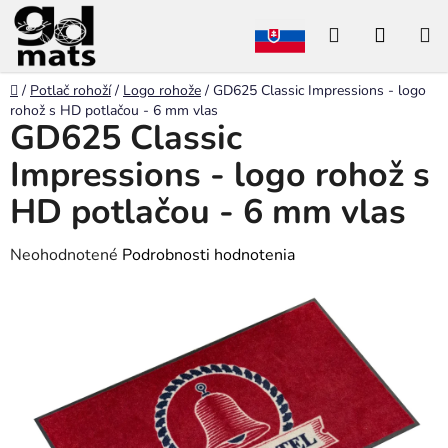
Prejsť
Hľadať
NÁKU
na
obsah
KOŠÍK
Domov
/
Potlač rohoží
/
Logo rohože
/
GD625 Classic Impressions - logo
rohož s HD potlačou - 6 mm vlas
GD625 Classic
Impressions - logo rohož s
HD potlačou - 6 mm vlas
Priemerné
Neohodnotené
Podrobnosti hodnotenia
hodnotenie
produktu
je
0,0
z
5
hviezdičiek.