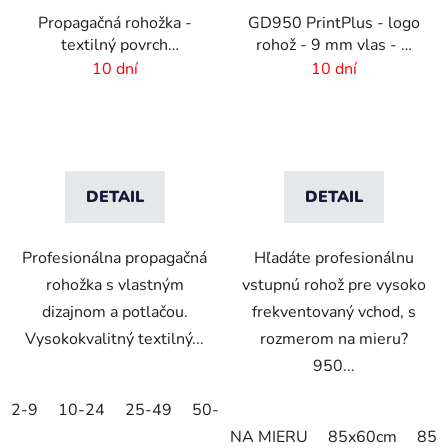
Propagačná rohožka -
GD950 PrintPlus - logo
textilný povrch
rohož - 9 mm vlas - 2
-60x40cm
cm gumový okraj
10 dní
10 dní
DETAIL
DETAIL
Profesionálna propagačná
Hľadáte profesionálnu
rohožka s vlastným
vstupnú rohož pre vysoko
dizajnom a potlačou.
frekventovaný vchod, s
Vysokokvalitný textilný...
rozmerom na mieru?
950...
2-9
10-24
25-49
50-99
100-249
250-499
5
NA MIERU
85x60cm
85x