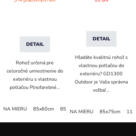
DETAIL
DETAIL
Hľadáte kvalitnú rohož s
Rohož určená pre
vlastnou potlačou do
celoročné umiestnenie do
exteriéru? GD1300
exteriéru s vlastnou
Outdoor je Vaša správna
potlačou Plnofarebné...
voľba!...
NA MIERU
85x60cm
85x75cm
115x85cm
150x85
NA MIERU
85x75cm
115
Z
á