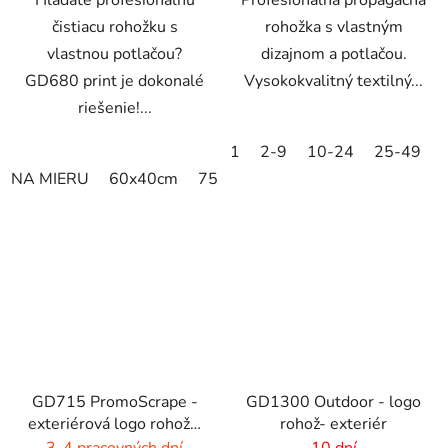
čistiacu rohožku s
rohožka s vlastným
vlastnou potlačou?
dizajnom a potlačou.
GD680 print je dokonalé
Vysokokvalitný textilný...
riešenie!...
1
2-9
10-24
25-49
NA MIERU
60x40cm
75x60cm
85x60cm
85x75cm
GD715 PromoScrape -
GD1300 Outdoor - logo
exteriérová logo rohož -
rohož- exteriér
7 mm vlas
3-4 pracovných dní
10 dní