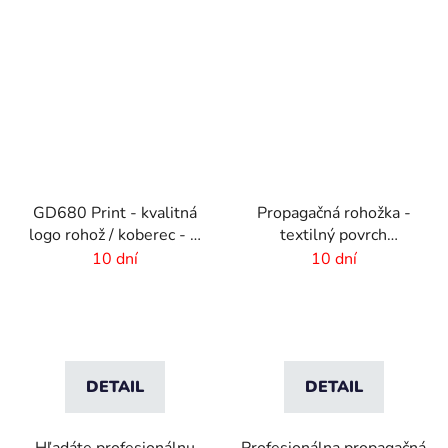
GD680 Print - kvalitná
Propagačná rohožka -
logo rohož / koberec - 8
textilný povrch
mm vlas
-85x300 cm
10 dní
10 dní
DETAIL
DETAIL
Hľadáte profesionálnu
Profesionálna propagačná