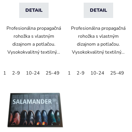
DETAIL
DETAIL
Profesionálna propagačná
Profesionálna propagačná
rohožka s vlastným
rohožka s vlastným
dizajnom a potlačou.
dizajnom a potlačou.
Vysokokvalitný textilný...
Vysokokvalitný textilný...
1
2-9
10-24
25-49
50-99
1
2-9
100-249
10-24
25-49
250-499