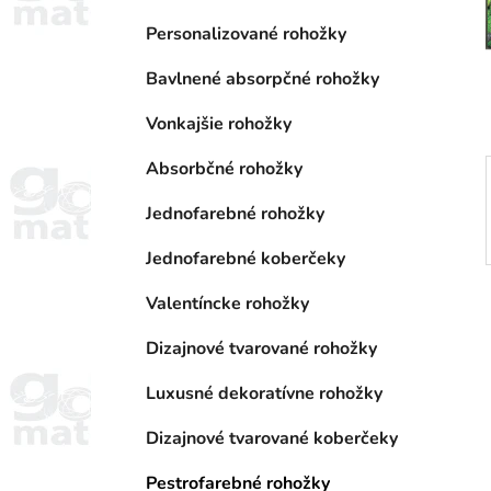
a
e
n
Personalizované rohožky
e
Bavlnené absorpčné rohožky
l
Vonkajšie rohožky
Absorbčné rohožky
Jednofarebné rohožky
Jednofarebné koberčeky
Valentíncke rohožky
Dizajnové tvarované rohožky
Luxusné dekoratívne rohožky
Dizajnové tvarované koberčeky
Pestrofarebné rohožky