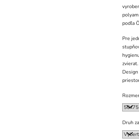
vyroben
polyami
podľa 
Pre jed
stupňov
hygienu
zvierat
Design 
priesto
Rozme
Druh z