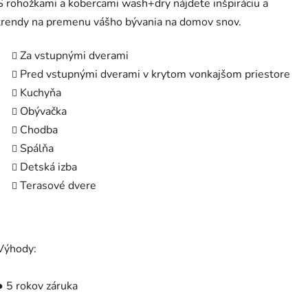
S rohožkami a kobercami wash+dry nájdete inšpiráciu a
trendy na premenu vášho bývania na domov snov.
Za vstupnými dverami
Pred vstupnými dverami v krytom vonkajšom priestore
Kuchyňa
Obývačka
Chodba
Spálňa
Detská izba
Terasové dvere
Výhody:
● 5 rokov záruka