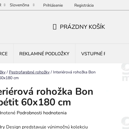
R
Slovenčina
Prihlásenie
Registrácia
PRÁZDNY KOŠÍK
NÁKUPNÝ
KOŠÍK
RCE
REKLAMNÉ PODLOŽKY
VSTUPNÉ ROHOŽE
žky
/
Pestrofarebné rohožky
/
Interiérová rohožka Bon
 60x180 cm
eriérová rohožka Bon
étit 60x180 cm
rné
notené
Podrobnosti hodnotenia
enie
ry Design predstavuje výnimočnú kolekciu
tu