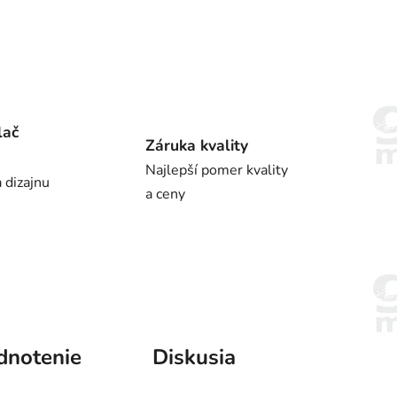
lač
Záruka kvality
Najlepší pomer kvality
 dizajnu
a ceny
dnotenie
Diskusia