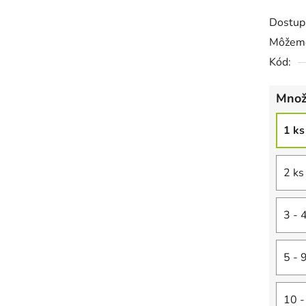
Dostup
Môžeme
Kód:
Množ
1 ks
2 ks
3 - 
5 - 
10 -