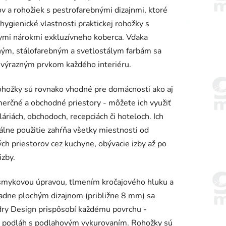
v a rohožiek s pestrofarebnými dizajnmi, ktoré
 hygienické vlastnosti praktickej rohožky s
ymi nárokmi exkluzívneho koberca. Vďaka
ným, stálofarebným a svetlostálym farbám sa
 výrazným prvkom každého interiéru.
iek.
ohožky sú rovnako vhodné pre domácnosti ako aj
erčné a obchodné priestory - môžete ich využiť
láriách, obchodoch, recepciách či hoteloch. Ich
álne použitie zahŕňa všetky miestnosti od
ch priestorov cez kuchyne, obývacie izby až po
izby.
šmykovou úpravou, tlmením kročajového hluku a
dne plochým dizajnom (približne 8 mm) sa
ry Design prispôsobí každému povrchu -
e podláh s podlahovým vykurovaním. Rohožky sú