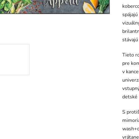
koberco
je
spájajú
0,0
vizuáln
z
brilant
5
stávajú
hviezdič
Tieto r
pre kom
v kance
univerz
vstupný
detské 
S proti
mimoria
wash+d
vrátan