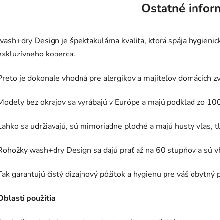
Ostatné infor
wash+dry Design je špektakulárna kvalita, ktorá spája hygienic
exkluzívneho koberca.
Preto je dokonale vhodná pre alergikov a majiteľov domácich zv
Modely bez okrajov sa vyrábajú v Európe a majú podklad zo 10
Ľahko sa udržiavajú, sú mimoriadne ploché a majú hustý vlas, t
Rohožky wash+dry Design sa dajú prať až na 60 stupňov a sú v
Tak garantujú čistý dizajnový pôžitok a hygienu pre váš obytný p
Oblasti použitia