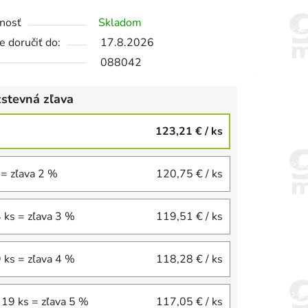
nosť
Skladom
 doručiť do:
17.8.2026
088042
stevná zľava
123,21 €
/ ks
 = zľava 2 %
120,75 €
/ ks
4 ks = zľava 3 %
119,51 €
/ ks
9 ks = zľava 4 %
118,28 €
/ ks
 19 ks = zľava 5 %
117,05 €
/ ks