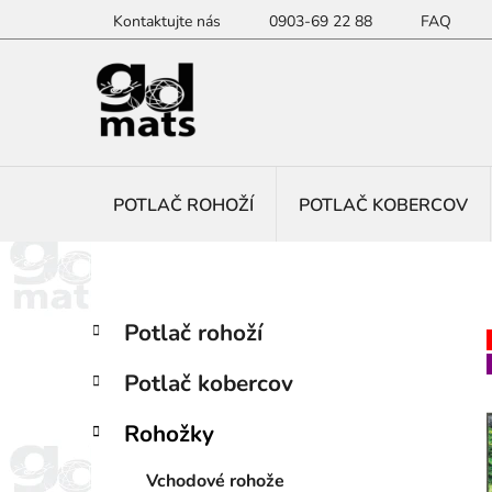
Prejsť
Kontaktujte nás
0903-69 22 88
FAQ
na
obsah
POTLAČ ROHOŽÍ
POTLAČ KOBERCOV
B
K
Preskočiť
Potlač rohoží
a
kategórie
o
t
č
Potlač kobercov
e
n
g
ý
Rohožky
ó
p
r
Vchodové rohože
i