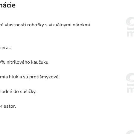
mácie
ké vlastnosti rohožky s vizuálnymi nárokmi
ierat.
0% nitrilového kaučuku.
lmia hluk a sú protišmykové.
hodné do sušičky.
riestor.