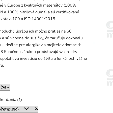
é v Európe z kvalitných materiálov (100%
d a 100% nitrilová guma) a sú certifikované
Ökotex-100 a ISO 14001:2015.
noduchú údržbu ich možno prať až na 60
 a sú vhodné do sušičky, čo zaručuje dokonalú
 - ideálne pre alergikov a majiteľov domácich
. S 5-ročnou zárukou predstavujú wash+dry
spoľahlivú investíciu do štýlu a funkčnosti vášho
ru.
r
akončenia
?