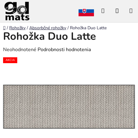
Prejsť
Hľadať
NÁKU
na
obsah
KOŠÍK
Domov
/
Rohožky
/
Absorbčné rohožky
/
Rohožka Duo Latte
Rohožka Duo Latte
Priemerné
Neohodnotené
Podrobnosti hodnotenia
hodnotenie
AKCIA
produktu
je
0,0
z
5
hviezdičiek.