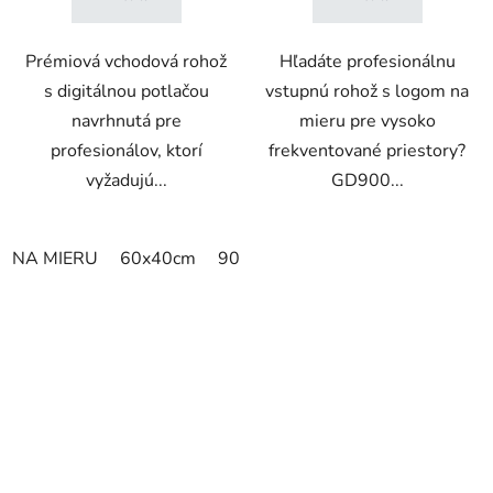
Prémiová vchodová rohož
Hľadáte profesionálnu
s digitálnou potlačou
vstupnú rohož s logom na
navrhnutá pre
mieru pre vysoko
profesionálov, ktorí
frekventované priestory?
vyžadujú...
GD900...
NA MIERU
60x40cm
90x60cm
60cm x 80cm
65cm