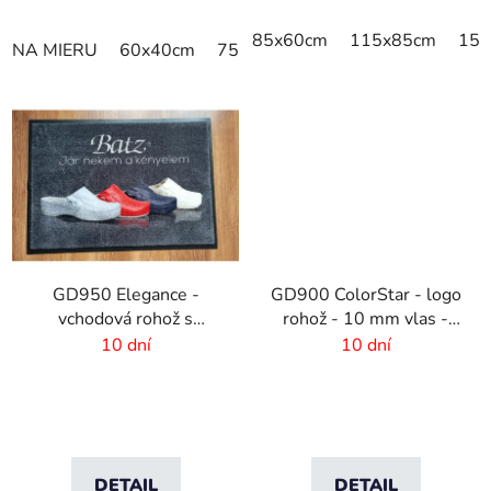
85x60cm
115x85cm
150
NA MIERU
60x40cm
75x50cm
75x60cm
85x60cm
GD950 Elegance -
GD900 ColorStar - logo
vchodová rohož s
rohož - 10 mm vlas -
digitálnou potlačou - 6
rozmer na mieru
10 dní
10 dní
mm vlas
DETAIL
DETAIL