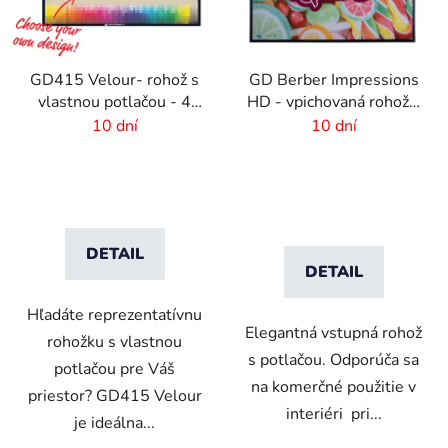
GD415 Velour- rohož s
GD Berber Impressions
vlastnou potlačou - 4
HD - vpichovaná rohož s
mm vlas
logom
10 dní
10 dní
DETAIL
DETAIL
Hľadáte reprezentatívnu
Elegantná vstupná rohož
rohožku s vlastnou
s potlačou. Odporúča sa
potlačou pre Váš
na komerčné použitie v
priestor? GD415 Velour
interiéri pri...
je ideálna...