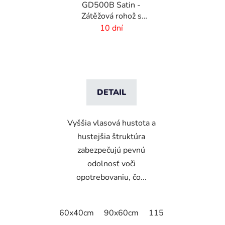
GD500B Satin -
Zátěžová rohož s
digitálnou potlačou a
10 dní
absorpčnou vrstvou
DETAIL
Vyššia vlasová hustota a
hustejšia štruktúra
zabezpečujú pevnú
odolnosť voči
opotrebovaniu, čo...
60x40cm
90x60cm
115x115cm
150x