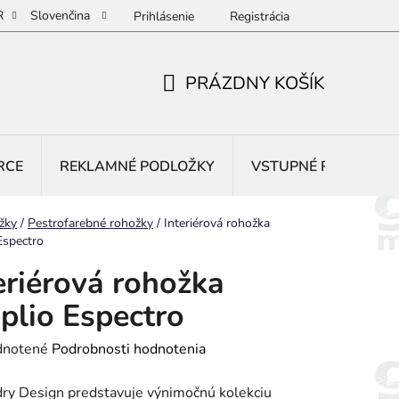
R
Slovenčina
Prihlásenie
Registrácia
PRÁZDNY KOŠÍK
NÁKUPNÝ
KOŠÍK
RCE
REKLAMNÉ PODLOŽKY
VSTUPNÉ ROHOŽE
žky
/
Pestrofarebné rohožky
/
Interiérová rohožka
Espectro
eriérová rohožka
lio Espectro
rné
notené
Podrobnosti hodnotenia
enie
ry Design predstavuje výnimočnú kolekciu
tu