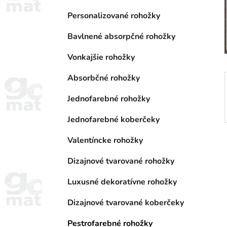
a
e
n
Personalizované rohožky
e
Bavlnené absorpčné rohožky
l
Vonkajšie rohožky
Absorbčné rohožky
Jednofarebné rohožky
Jednofarebné koberčeky
Valentíncke rohožky
Dizajnové tvarované rohožky
Luxusné dekoratívne rohožky
Dizajnové tvarované koberčeky
Pestrofarebné rohožky