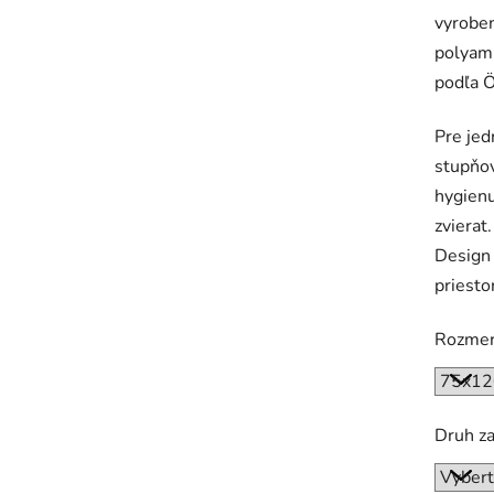
vyroben
polyami
podľa 
Pre jed
stupňov
hygienu
zvierat
Design 
priesto
Rozme
Druh z