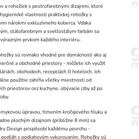
v a rohožiek s pestrofarebnými dizajnmi, ktoré
 hygienické vlastnosti praktickej rohožky s
ymi nárokmi exkluzívneho koberca. Vďaka
ným, stálofarebným a svetlostálym farbám sa
 výrazným prvkom každého interiéru.
iek.
ohožky sú rovnako vhodné pre domácnosti ako aj
erčné a obchodné priestory - môžete ich využiť
láriách, obchodoch, recepciách či hoteloch. Ich
álne použitie zahŕňa všetky miestnosti od
ch priestorov cez kuchyne, obývacie izby až po
izby.
šmykovou úpravou, tlmením kročajového hluku a
dne plochým dizajnom (približne 8 mm) sa
ry Design prispôsobí každému povrchu -
e podláh s podlahovým vykurovaním. Rohožky sú