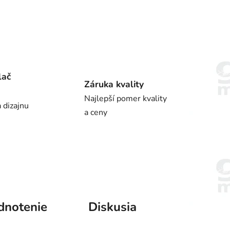
lač
Záruka kvality
Najlepší pomer kvality
 dizajnu
a ceny
dnotenie
Diskusia