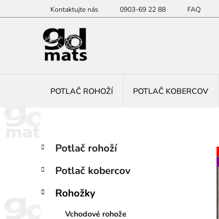
Prejsť
Kontaktujte nás
0903-69 22 88
FAQ
na
obsah
POTLAČ ROHOŽÍ
POTLAČ KOBERCOV
B
K
Preskočiť
Potlač rohoží
a
kategórie
o
t
č
Potlač kobercov
e
n
g
ý
Rohožky
ó
p
r
Vchodové rohože
i