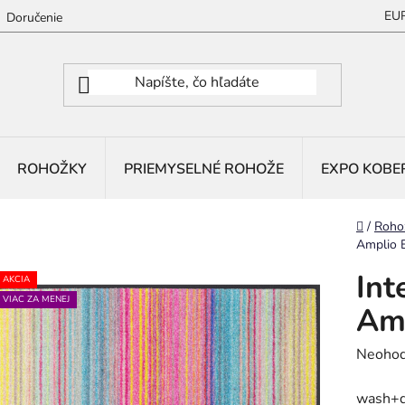
EU
Doručenie
ROHOŽKY
PRIEMYSELNÉ ROHOŽE
EXPO KOBE
Domov
/
Roho
Amplio 
Int
AKCIA
VIAC ZA MENEJ
Amp
Prieme
Neohod
hodnot
wash+d
produk