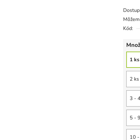
Dostup
Môžeme
Kód:
Množ
1 ks
2 ks
3 - 
5 - 
10 -