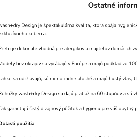
Ostatné infor
wash+dry Design je špektakulárna kvalita, ktorá spája hygienic
exkluzívneho koberca.
Preto je dokonale vhodná pre alergikov a majiteľov domácich zv
Modely bez okrajov sa vyrábajú v Európe a majú podklad zo 10
Ľahko sa udržiavajú, sú mimoriadne ploché a majú hustý vlas, t
Rohožky wash+dry Design sa dajú prať až na 60 stupňov a sú v
Tak garantujú čistý dizajnový pôžitok a hygienu pre váš obytný p
Oblasti použitia