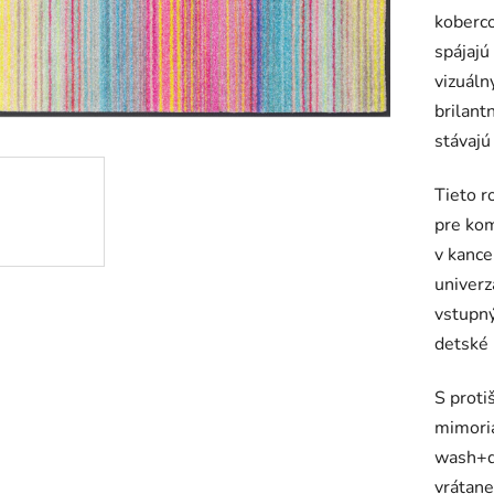
koberco
je
spájajú
0,0
vizuáln
z
brilant
5
stávajú
hviezdič
Tieto r
pre kom
v kance
univerz
vstupný
detské 
S proti
mimoria
wash+d
vrátan