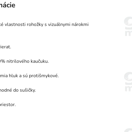
mácie
ké vlastnosti rohožky s vizuálnymi nárokmi
ierat.
0% nitrilového kaučuku.
lmia hluk a sú protišmykové.
hodné do sušičky.
riestor.