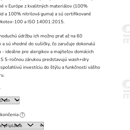
é v Európe z kvalitných materiálov (100%
d a 100% nitrilová guma) a sú certifikované
Ökotex-100 a ISO 14001:2015.
noduchú údržbu ich možno prať až na 60
 a sú vhodné do sušičky, čo zaručuje dokonalú
 - ideálne pre alergikov a majiteľov domácich
. S 5-ročnou zárukou predstavujú wash+dry
spoľahlivú investíciu do štýlu a funkčnosti vášho
ru.
r
akončenia
?