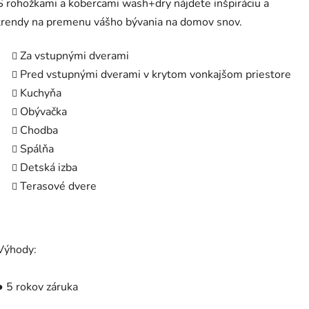
S rohožkami a kobercami wash+dry nájdete inšpiráciu a
trendy na premenu vášho bývania na domov snov.
Za vstupnými dverami
Pred vstupnými dverami v krytom vonkajšom priestore
Kuchyňa
Obývačka
Chodba
Spálňa
Detská izba
Terasové dvere
Výhody:
● 5 rokov záruka