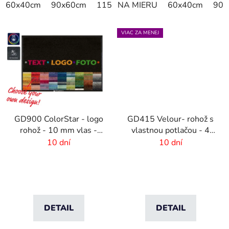
60x40cm
90x60cm
115x115cm
NA MIERU
150x100cm
60x40cm
150x
90x
VIAC ZA MENEJ
GD900 ColorStar - logo
GD415 Velour- rohož s
rohož - 10 mm vlas -
vlastnou potlačou - 4
rozmer na mieru
mm vlas
10 dní
10 dní
DETAIL
DETAIL