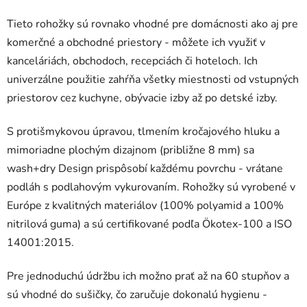
Tieto rohožky sú rovnako vhodné pre domácnosti ako aj pre
komerčné a obchodné priestory - môžete ich využiť v
kanceláriách, obchodoch, recepciách či hoteloch. Ich
univerzálne použitie zahŕňa všetky miestnosti od vstupných
priestorov cez kuchyne, obývacie izby až po detské izby.
S protišmykovou úpravou, tlmením kročajového hluku a
mimoriadne plochým dizajnom (približne 8 mm) sa
wash+dry Design prispôsobí každému povrchu - vrátane
podláh s podlahovým vykurovaním. Rohožky sú vyrobené v
Európe z kvalitných materiálov (100% polyamid a 100%
nitrilová guma) a sú certifikované podľa Ökotex-100 a ISO
14001:2015.
Pre jednoduchú údržbu ich možno prať až na 60 stupňov a
sú vhodné do sušičky, čo zaručuje dokonalú hygienu -