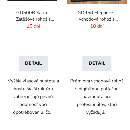
GD500B Satin -
GD950 Elegance -
Zátěžová rohož s
vchodová rohož s
digitálnou potlačou a
digitálnou potlačou - 6
10 dní
10 dní
absorpčnou vrstvou
mm vlas
DETAIL
DETAIL
Vyššia vlasová hustota a
Prémiová vchodová rohož
hustejšia štruktúra
s digitálnou potlačou
zabezpečujú pevnú
navrhnutá pre
odolnosť voči
profesionálov, ktorí
opotrebovaniu, čo...
vyžadujú...