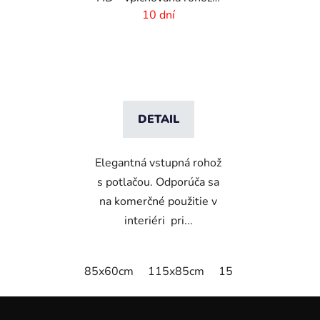
logom
10 dní
DETAIL
Elegantná vstupná rohož
s potlačou. Odporúča sa
na komerčné použitie v
interiéri pri...
85x60cm
115x85cm
150x85cm
180x
Z