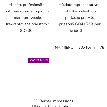
Hľadáte profesionálnu
Hľadáte reprezentatívnu
vstupnú rohož s logom na
rohožku s vlastnou
mieru pre vysoko
potlačou pre Váš
frekventované priestory?
priestor? GD415 Velour
GD900...
je ideálna...
NA MIERU
60x40cm
75x
VIAC ZA MENEJ
GD Berber Impressions
HD - vpichovaná rohož s