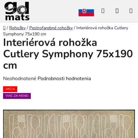
Prejsť
Hľadať
NÁKU
na
obsah
KOŠÍK
Domov
/
Rohožky
/
Pestrofarebné rohožky
/
Interiérová rohožka Cutlery
Symphony 75x190 cm
Interiérová rohožka
Cutlery Symphony 75x190
cm
Priemerné
Neohodnotené
Podrobnosti hodnotenia
hodnotenie
AKCIA
produktu
VIAC ZA MENEJ
je
0,0
z
5
hviezdičiek.