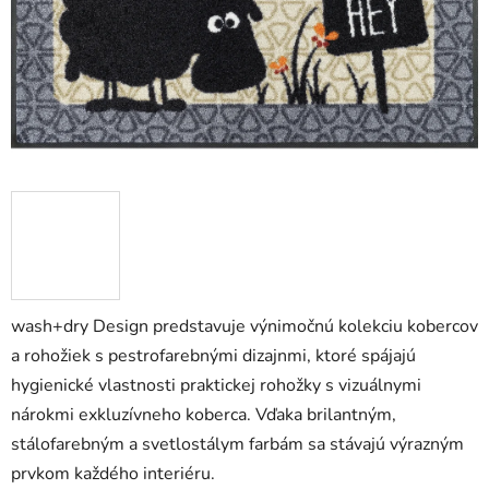
wash+dry Design predstavuje výnimočnú kolekciu kobercov
a rohožiek s pestrofarebnými dizajnmi, ktoré spájajú
hygienické vlastnosti praktickej rohožky s vizuálnymi
nárokmi exkluzívneho koberca. Vďaka brilantným,
stálofarebným a svetlostálym farbám sa stávajú výrazným
prvkom každého interiéru.