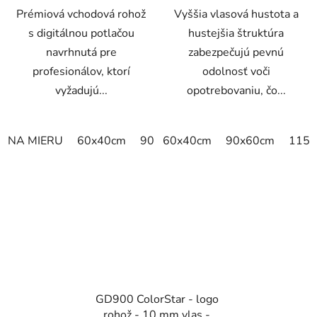
Prémiová vchodová rohož
Vyššia vlasová hustota a
s digitálnou potlačou
hustejšia štruktúra
navrhnutá pre
zabezpečujú pevnú
profesionálov, ktorí
odolnosť voči
vyžadujú...
opotrebovaniu, čo...
NA MIERU
60x40cm
90x60cm
60x40cm
60cm x 80cm
90x60cm
65cm
115x
GD900 ColorStar - logo
rohož - 10 mm vlas -