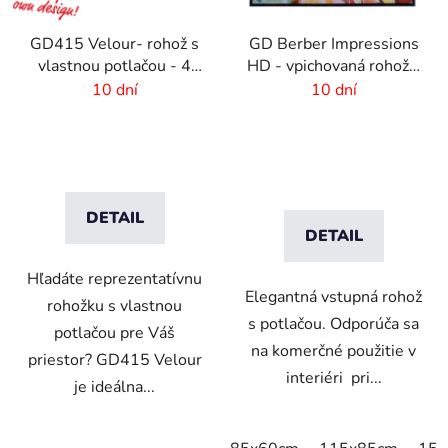
GD415 Velour- rohož s
GD Berber Impressions
vlastnou potlačou - 4
HD - vpichovaná rohož s
mm vlas
logom
10 dní
10 dní
DETAIL
DETAIL
Hľadáte reprezentatívnu
Elegantná vstupná rohož
rohožku s vlastnou
s potlačou. Odporúča sa
potlačou pre Váš
na komerčné použitie v
priestor? GD415 Velour
interiéri pri...
je ideálna...