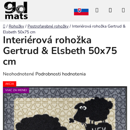
Prejsť
Hľadať
NÁKU
na
obsah
KOŠÍK
Domov
/
Rohožky
/
Pestrofarebné rohožky
/
Interiérová rohožka Gertrud &
Elsbeth 50x75 cm
Interiérová rohožka
Gertrud & Elsbeth 50x75
cm
Priemerné
Neohodnotené
Podrobnosti hodnotenia
hodnotenie
AKCIA
produktu
VIAC ZA MENEJ
je
0,0
z
5
hviezdičiek.