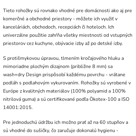
Tieto rohožky sú rovnako vhodné pre domácnosti ako aj pre
komerčné a obchodné priestory - môžete ich využiť v
kanceláriách, obchodoch, recepciách či hoteloch. Ich
univerzálne použitie zahŕňa všetky miestnosti od vstupných
priestorov cez kuchyne, obývacie izby až po detské izby.
S protišmykovou úpravou, tlmením kročajového hluku a
mimoriadne plochým dizajnom (približne 8 mm) sa
wash+dry Design prispôsobí každému povrchu - vrátane
podláh s podlahovým vykurovaním. Rohožky sú vyrobené v
Európe z kvalitných materiálov (100% polyamid a 100%
nitrilová guma) a sú certifikované podľa Ökotex-100 a ISO
14001:2015.
Pre jednoduchú údržbu ich možno prať až na 60 stupňov a
sú vhodné do sušičky, čo zaručuje dokonalú hygienu -