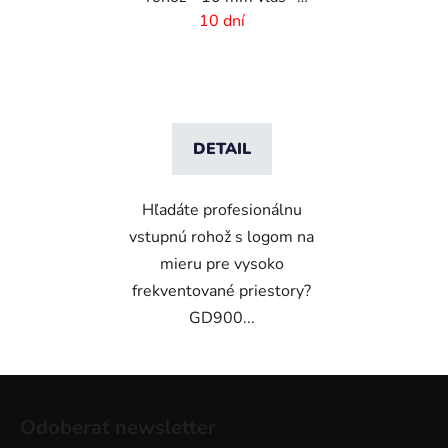
rozmer na mieru
10 dní
DETAIL
Hľadáte profesionálnu
vstupnú rohož s logom na
mieru pre vysoko
frekventované priestory?
GD900...
Z
á
Odoberať newsletter
p