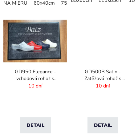
85x60cm
115x85cm
150
NA MIERU
60x40cm
75x50cm
75x60cm
85x60cm
GD950 Elegance -
GD500B Satin -
vchodová rohož s
Zátěžová rohož s
digitálnou potlačou - 6
digitálnou potlačou a
10 dní
10 dní
mm vlas
absorpčnou vrstvou
DETAIL
DETAIL