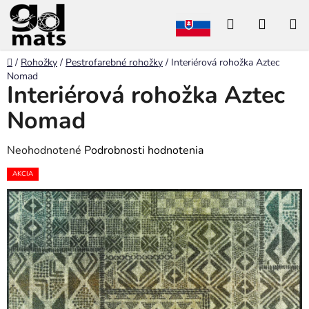
Prejsť
Hľadať
NÁKU
na
obsah
KOŠÍK
Domov
/
Rohožky
/
Pestrofarebné rohožky
/
Interiérová rohožka Aztec
Nomad
Interiérová rohožka Aztec
Nomad
Priemerné
Neohodnotené
Podrobnosti hodnotenia
hodnotenie
AKCIA
produktu
je
0,0
z
5
hviezdičiek.