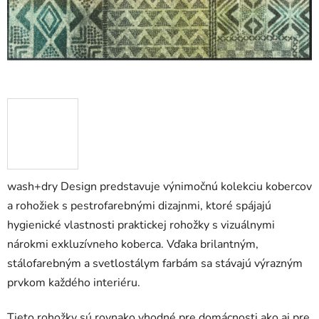
wash+dry Design predstavuje výnimočnú kolekciu kobercov
a rohožiek s pestrofarebnými dizajnmi, ktoré spájajú
hygienické vlastnosti praktickej rohožky s vizuálnymi
nárokmi exkluzívneho koberca. Vďaka brilantným,
stálofarebným a svetlostálym farbám sa stávajú výrazným
prvkom každého interiéru.
Tieto rohožky sú rovnako vhodné pre domácnosti ako aj pre