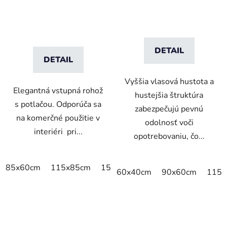
DETAIL
DETAIL
Vyššia vlasová hustota a
Elegantná vstupná rohož
hustejšia štruktúra
s potlačou. Odporúča sa
zabezpečujú pevnú
na komerčné použitie v
odolnosť voči
interiéri pri...
opotrebovaniu, čo...
85x60cm
115x85cm
150x85cm
180x115cm
240x
60x40cm
90x60cm
115x