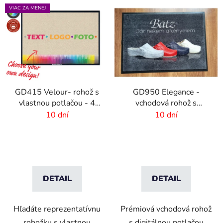
VIAC ZA MENEJ
GD415 Velour- rohož s
GD950 Elegance -
vlastnou potlačou - 4
vchodová rohož s
mm vlas
digitálnou potlačou - 6
10 dní
10 dní
mm vlas
DETAIL
DETAIL
Hľadáte reprezentatívnu
Prémiová vchodová rohož
rohožku s vlastnou
s digitálnou potlačou