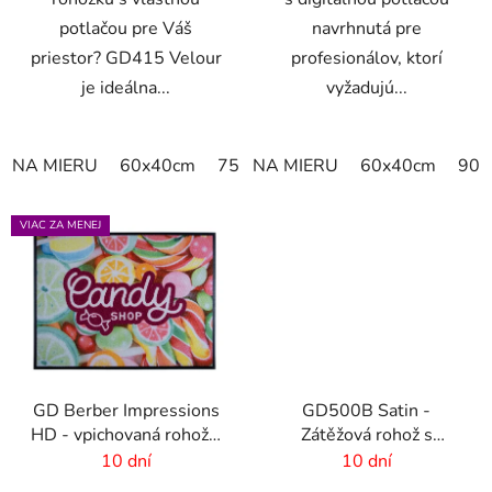
potlačou pre Váš
navrhnutá pre
priestor? GD415 Velour
profesionálov, ktorí
je ideálna...
vyžadujú...
NA MIERU
60x40cm
75x50cm
NA MIERU
75x60cm
60x40cm
85x60cm
90x
VIAC ZA MENEJ
GD Berber Impressions
GD500B Satin -
HD - vpichovaná rohož s
Zátěžová rohož s
logom
digitálnou potlačou a
10 dní
10 dní
absorpčnou vrstvou