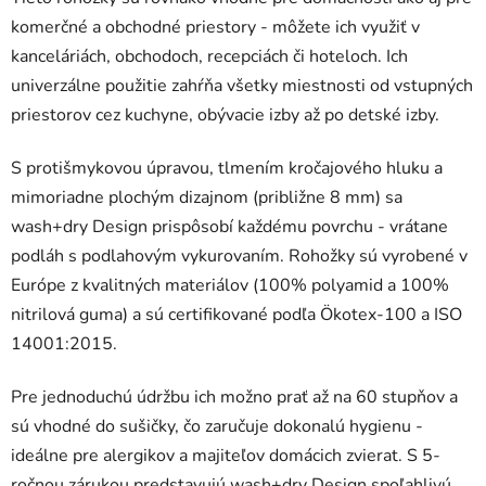
komerčné a obchodné priestory - môžete ich využiť v
kanceláriách, obchodoch, recepciách či hoteloch. Ich
univerzálne použitie zahŕňa všetky miestnosti od vstupných
priestorov cez kuchyne, obývacie izby až po detské izby.
S protišmykovou úpravou, tlmením kročajového hluku a
mimoriadne plochým dizajnom (približne 8 mm) sa
wash+dry Design prispôsobí každému povrchu - vrátane
podláh s podlahovým vykurovaním. Rohožky sú vyrobené v
Európe z kvalitných materiálov (100% polyamid a 100%
nitrilová guma) a sú certifikované podľa Ökotex-100 a ISO
14001:2015.
Pre jednoduchú údržbu ich možno prať až na 60 stupňov a
sú vhodné do sušičky, čo zaručuje dokonalú hygienu -
ideálne pre alergikov a majiteľov domácich zvierat. S 5-
ročnou zárukou predstavujú wash+dry Design spoľahlivú