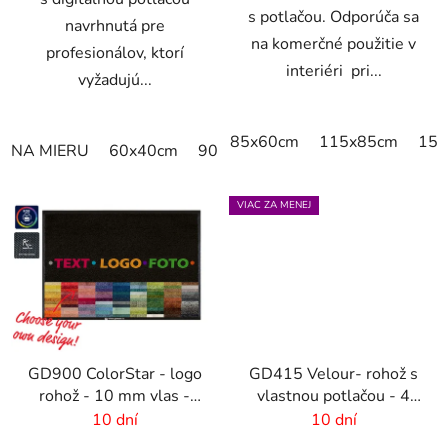
s potlačou. Odporúča sa
navrhnutá pre
na komerčné použitie v
profesionálov, ktorí
interiéri pri...
vyžadujú...
85x60cm
115x85cm
150
NA MIERU
60x40cm
90x60cm
60cm x 80cm
65cm
VIAC ZA MENEJ
GD900 ColorStar - logo
GD415 Velour- rohož s
rohož - 10 mm vlas -
vlastnou potlačou - 4
rozmer na mieru
mm vlas
10 dní
10 dní