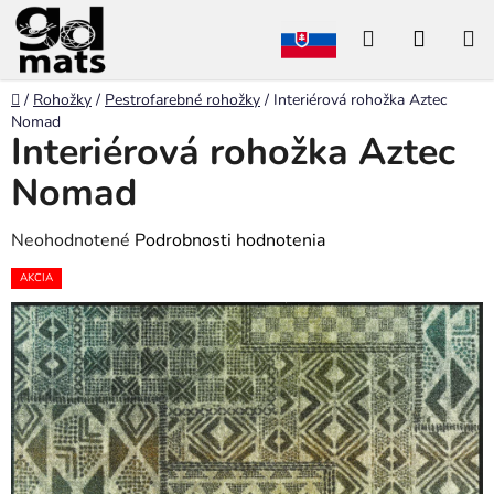
Prejsť
Hľadať
NÁKU
na
obsah
KOŠÍK
Domov
/
Rohožky
/
Pestrofarebné rohožky
/
Interiérová rohožka Aztec
Nomad
Interiérová rohožka Aztec
Nomad
Priemerné
Neohodnotené
Podrobnosti hodnotenia
hodnotenie
AKCIA
produktu
je
0,0
z
5
hviezdičiek.