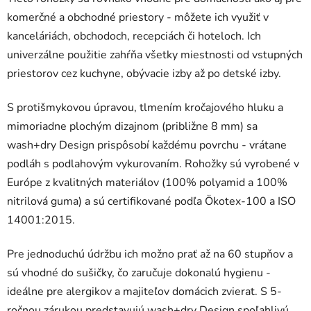
komerčné a obchodné priestory - môžete ich využiť v
kanceláriách, obchodoch, recepciách či hoteloch. Ich
univerzálne použitie zahŕňa všetky miestnosti od vstupných
priestorov cez kuchyne, obývacie izby až po detské izby.
S protišmykovou úpravou, tlmením kročajového hluku a
mimoriadne plochým dizajnom (približne 8 mm) sa
wash+dry Design prispôsobí každému povrchu - vrátane
podláh s podlahovým vykurovaním. Rohožky sú vyrobené v
Európe z kvalitných materiálov (100% polyamid a 100%
nitrilová guma) a sú certifikované podľa Ökotex-100 a ISO
14001:2015.
Pre jednoduchú údržbu ich možno prať až na 60 stupňov a
sú vhodné do sušičky, čo zaručuje dokonalú hygienu -
ideálne pre alergikov a majiteľov domácich zvierat. S 5-
ročnou zárukou predstavujú wash+dry Design spoľahlivú