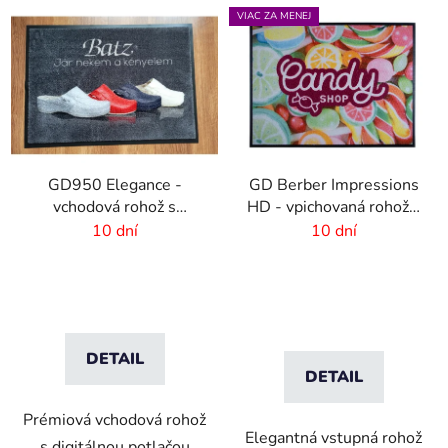
VIAC ZA MENEJ
GD950 Elegance -
GD Berber Impressions
vchodová rohož s
HD - vpichovaná rohož s
digitálnou potlačou - 6
logom
10 dní
10 dní
mm vlas
DETAIL
DETAIL
Prémiová vchodová rohož
Elegantná vstupná rohož
s digitálnou potlačou