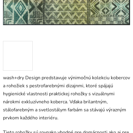
wash+dry Design predstavuje výnimočnú kolekciu kobercov
a rohožiek s pestrofarebnými dizajnmi, ktoré spájajú
hygienické vlastnosti praktickej rohožky s vizuálnymi
nárokmi exkluzívneho koberca. Vďaka brilantným,
stálofarebným a svetlostálym farbám sa stávajú výrazným
prvkom každého interiéru.
Tieto rohožky sú rovnako vhodné pre domácnosti ako aj pre