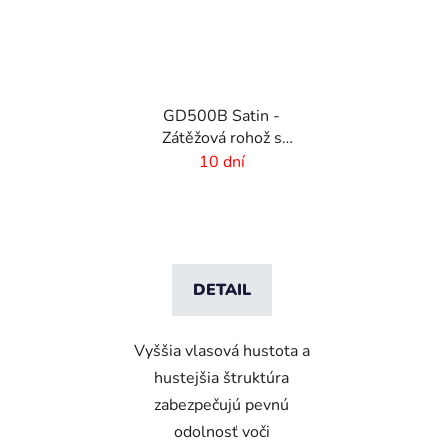
GD500B Satin -
Zátěžová rohož s
digitálnou potlačou a
10 dní
absorpčnou vrstvou
DETAIL
Vyššia vlasová hustota a
hustejšia štruktúra
zabezpečujú pevnú
odolnosť voči