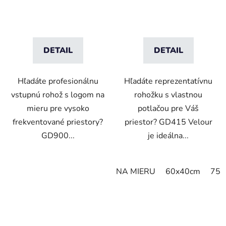
DETAIL
DETAIL
Hľadáte profesionálnu
Hľadáte reprezentatívnu
vstupnú rohož s logom na
rohožku s vlastnou
mieru pre vysoko
potlačou pre Váš
frekventované priestory?
priestor? GD415 Velour
GD900...
je ideálna...
NA MIERU
60x40cm
75x