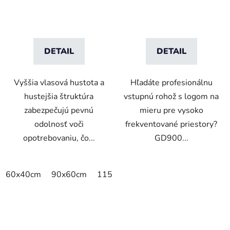
DETAIL
DETAIL
Vyššia vlasová hustota a
Hľadáte profesionálnu
hustejšia štruktúra
vstupnú rohož s logom na
zabezpečujú pevnú
mieru pre vysoko
odolnosť voči
frekventované priestory?
opotrebovaniu, čo...
GD900...
60x40cm
90x60cm
115x115cm
150x100cm
150x