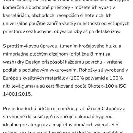
komerčné a obchodné priestory - môžete ich využiť v
kanceláriách, obchodoch, recepciách či hoteloch. Ich
univerzálne použitie zahŕňa všetky miestnosti od vstupných
priestorov cez kuchyne, obývacie izby až po detské izby.
S protišmykovou úpravou, tlmením kročajového hluku a
mimoriadne plochým dizajnom (približne 8 mm) sa
wash+dry Design prispôsobí každému povrchu - vrátane
podláh s podlahovým vykurovaním. Rohožky sú vyrobené v
Európe z kvalitných materiálov (100% polyamid a 100%
nitrilová guma) a sú certifikované podľa Ökotex-100 a ISO
14001:2015.
Pre jednoduchú údržbu ich možno prať až na 60 stupňov a
sú vhodné do sušičky, čo zaručuje dokonalú hygienu -
ideálne pre alergikov a majiteľov domácich zvierat. S 5-
ročnou zárukou predstavujú wash+dry Design spoľahlivú