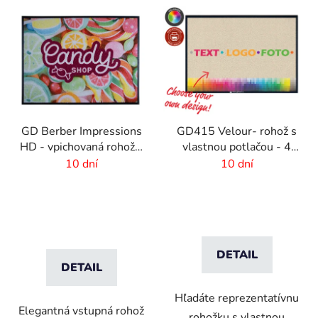
GD Berber Impressions
GD415 Velour- rohož s
HD - vpichovaná rohož s
vlastnou potlačou - 4
logom
mm vlas
10 dní
10 dní
DETAIL
DETAIL
Hľadáte reprezentatívnu
Elegantná vstupná rohož
rohožku s vlastnou