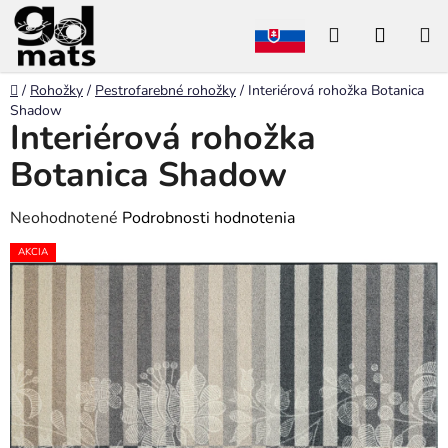
Prejsť
Hľadať
NÁKU
na
obsah
KOŠÍK
Domov
/
Rohožky
/
Pestrofarebné rohožky
/
Interiérová rohožka Botanica
Shadow
Interiérová rohožka
Botanica Shadow
Priemerné
Neohodnotené
Podrobnosti hodnotenia
hodnotenie
AKCIA
produktu
je
0,0
z
5
hviezdičiek.