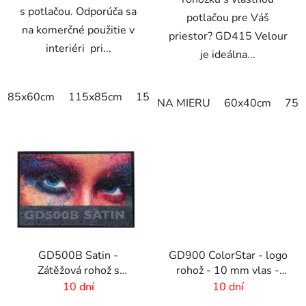
s potlačou. Odporúča sa
potlačou pre Váš
na komerčné použitie v
priestor? GD415 Velour
interiéri pri...
je ideálna...
85x60cm
115x85cm
150x85cm
180x115cm
240x
NA MIERU
60x40cm
75x
GD500B Satin -
GD900 ColorStar - logo
Zátěžová rohož s
rohož - 10 mm vlas -
digitálnou potlačou a
rozmer na mieru
10 dní
10 dní
absorpčnou vrstvou