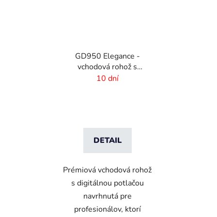
GD950 Elegance -
vchodová rohož s
digitálnou potlačou - 6
10 dní
mm vlas
DETAIL
Prémiová vchodová rohož
s digitálnou potlačou
navrhnutá pre
profesionálov, ktorí