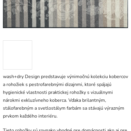
wash+dry Design predstavuje výnimočnú kolekciu kobercov
a rohožiek s pestrofarebnými dizajnmi, ktoré spájajú
hygienické vlastnosti praktickej rohožky s vizuálnymi
nárokmi exkluzívneho koberca. Vďaka brilantným,
stálofarebným a svetlostálym farbám sa stávajú výrazným
prvkom každého interiéru.
Tieto rohožky sú rovnako vhodné pre domácnosti ako aj pre