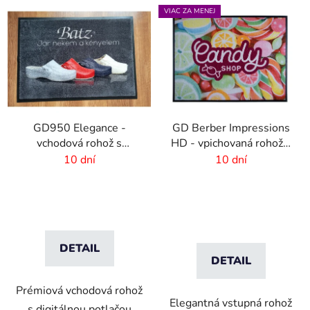
VIAC ZA MENEJ
GD950 Elegance -
GD Berber Impressions
vchodová rohož s
HD - vpichovaná rohož s
digitálnou potlačou - 6
logom
10 dní
10 dní
mm vlas
DETAIL
DETAIL
Prémiová vchodová rohož
Elegantná vstupná rohož
s digitálnou potlačou