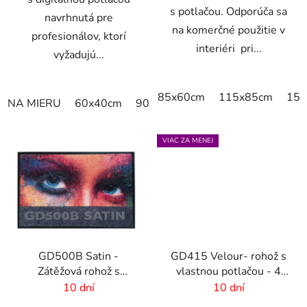
s potlačou. Odporúča sa
navrhnutá pre
na komerčné použitie v
profesionálov, ktorí
interiéri pri...
vyžadujú...
85x60cm
115x85cm
150
NA MIERU
60x40cm
90x60cm
60cm x 80cm
65cm
VIAC ZA MENEJ
GD500B Satin -
GD415 Velour- rohož s
Zátěžová rohož s
vlastnou potlačou - 4
digitálnou potlačou a
mm vlas
10 dní
10 dní
absorpčnou vrstvou