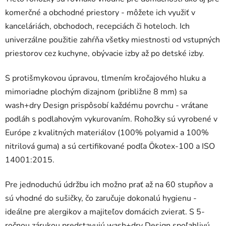
komerčné a obchodné priestory - môžete ich využiť v
kanceláriách, obchodoch, recepciách či hoteloch. Ich
univerzálne použitie zahŕňa všetky miestnosti od vstupných
priestorov cez kuchyne, obývacie izby až po detské izby.
S protišmykovou úpravou, tlmením kročajového hluku a
mimoriadne plochým dizajnom (približne 8 mm) sa
wash+dry Design prispôsobí každému povrchu - vrátane
podláh s podlahovým vykurovaním. Rohožky sú vyrobené v
Európe z kvalitných materiálov (100% polyamid a 100%
nitrilová guma) a sú certifikované podľa Ökotex-100 a ISO
14001:2015.
Pre jednoduchú údržbu ich možno prať až na 60 stupňov a
sú vhodné do sušičky, čo zaručuje dokonalú hygienu -
ideálne pre alergikov a majiteľov domácich zvierat. S 5-
ročnou zárukou predstavujú wash+dry Design spoľahlivú