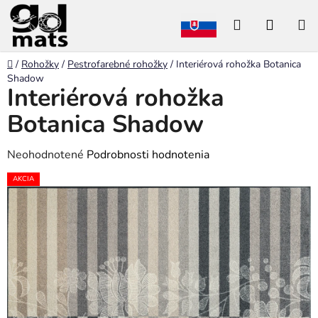
Prejsť
Hľadať
NÁKU
na
obsah
KOŠÍK
Domov
/
Rohožky
/
Pestrofarebné rohožky
/
Interiérová rohožka Botanica
Shadow
Interiérová rohožka
Botanica Shadow
Priemerné
Neohodnotené
Podrobnosti hodnotenia
hodnotenie
AKCIA
produktu
je
0,0
z
5
hviezdičiek.