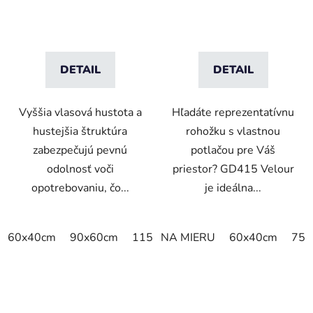
DETAIL
DETAIL
Vyššia vlasová hustota a
Hľadáte reprezentatívnu
hustejšia štruktúra
rohožku s vlastnou
zabezpečujú pevnú
potlačou pre Váš
odolnosť voči
priestor? GD415 Velour
opotrebovaniu, čo...
je ideálna...
60x40cm
90x60cm
115x115cm
NA MIERU
150x100cm
60x40cm
150x
75x