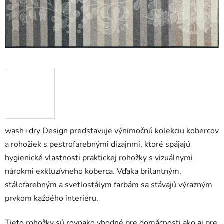
wash+dry Design predstavuje výnimočnú kolekciu kobercov
a rohožiek s pestrofarebnými dizajnmi, ktoré spájajú
hygienické vlastnosti praktickej rohožky s vizuálnymi
nárokmi exkluzívneho koberca. Vďaka brilantným,
stálofarebným a svetlostálym farbám sa stávajú výrazným
prvkom každého interiéru.
Tieto rohožky sú rovnako vhodné pre domácnosti ako aj pre