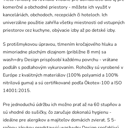
komerčné a obchodné priestory - môžete ich využiť v
kanceláriách, obchodoch, recepciách či hoteloch. Ich
univerzálne použitie zahŕňa všetky miestnosti od vstupných
priestorov cez kuchyne, obývacie izby až po detské izby.
S protišmykovou úpravou, tlmením kročajového hluku a
mimoriadne plochým dizajnom (približne 8 mm) sa
wash+dry Design prispôsobí každému povrchu - vrátane
podláh s podlahovým vykurovaním. Rohožky sú vyrobené v
Európe z kvalitných materiálov (100% polyamid a 100%
nitrilová guma) a sú certifikované podľa Ökotex-100 a ISO
14001:2015.
Pre jednoduchú údržbu ich možno prať až na 60 stupňov a
sú vhodné do sušičky, čo zaručuje dokonalú hygienu -
ideálne pre alergikov a majiteľov domácich zvierat. S 5-
ročnou zárukou predstavujú wash+dry Design spoľahlivú