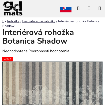
Prejsť
Hľadať
NÁKU
na
obsah
KOŠÍK
Domov
/
Rohožky
/
Pestrofarebné rohožky
/
Interiérová rohožka Botanica
Shadow
Interiérová rohožka
Botanica Shadow
Priemerné
Neohodnotené
Podrobnosti hodnotenia
hodnotenie
AKCIA
produktu
je
0,0
z
5
hviezdičiek.