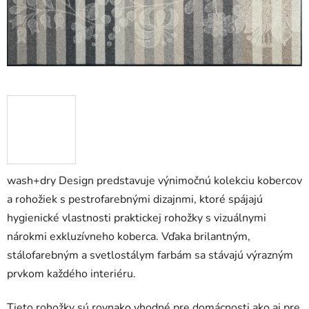
wash+dry Design predstavuje výnimočnú kolekciu kobercov
a rohožiek s pestrofarebnými dizajnmi, ktoré spájajú
hygienické vlastnosti praktickej rohožky s vizuálnymi
nárokmi exkluzívneho koberca. Vďaka brilantným,
stálofarebným a svetlostálym farbám sa stávajú výrazným
prvkom každého interiéru.
Tieto rohožky sú rovnako vhodné pre domácnosti ako aj pre