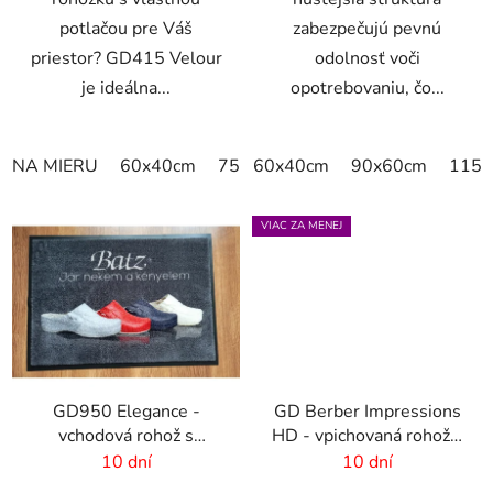
potlačou pre Váš
zabezpečujú pevnú
priestor? GD415 Velour
odolnosť voči
je ideálna...
opotrebovaniu, čo...
NA MIERU
60x40cm
75x50cm
60x40cm
75x60cm
90x60cm
85x60cm
115x
VIAC ZA MENEJ
GD950 Elegance -
GD Berber Impressions
vchodová rohož s
HD - vpichovaná rohož s
digitálnou potlačou - 6
logom
10 dní
10 dní
mm vlas