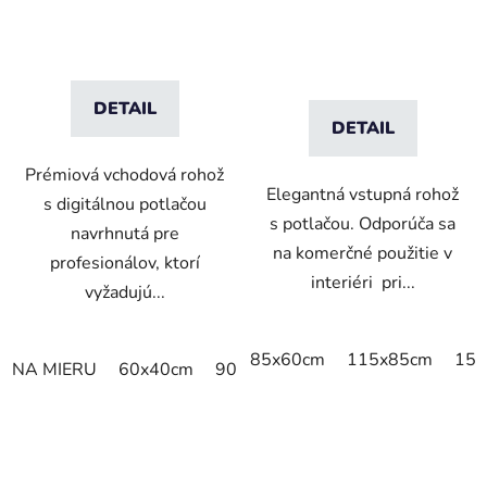
DETAIL
DETAIL
Prémiová vchodová rohož
Elegantná vstupná rohož
s digitálnou potlačou
s potlačou. Odporúča sa
navrhnutá pre
na komerčné použitie v
profesionálov, ktorí
interiéri pri...
vyžadujú...
85x60cm
115x85cm
150
NA MIERU
60x40cm
90x60cm
60cm x 80cm
65cm