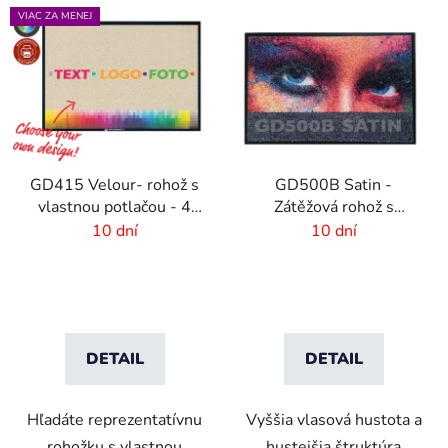
VIAC ZA MENEJ
GD415 Velour- rohož s
GD500B Satin -
vlastnou potlačou - 4
Zátěžová rohož s
mm vlas
digitálnou potlačou a
10 dní
10 dní
absorpčnou vrstvou
DETAIL
DETAIL
Hľadáte reprezentatívnu
Vyššia vlasová hustota a
rohožku s vlastnou
hustejšia štruktúra