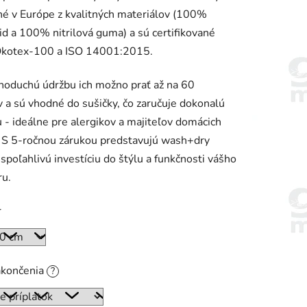
é v Európe z kvalitných materiálov (100%
d a 100% nitrilová guma) a sú certifikované
Ökotex-100 a ISO 14001:2015.
noduchú údržbu ich možno prať až na 60
 a sú vhodné do sušičky, čo zaručuje dokonalú
 - ideálne pre alergikov a majiteľov domácich
. S 5-ročnou zárukou predstavujú wash+dry
spoľahlivú investíciu do štýlu a funkčnosti vášho
ru.
r
akončenia
?