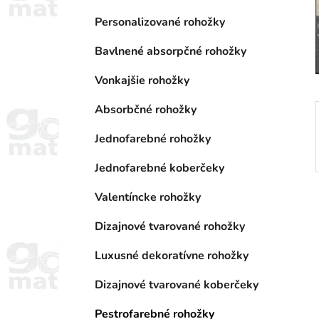
a
e
n
Personalizované rohožky
e
Bavlnené absorpčné rohožky
l
Vonkajšie rohožky
Absorbčné rohožky
Jednofarebné rohožky
Jednofarebné koberčeky
Valentíncke rohožky
Dizajnové tvarované rohožky
Luxusné dekoratívne rohožky
Dizajnové tvarované koberčeky
Pestrofarebné rohožky