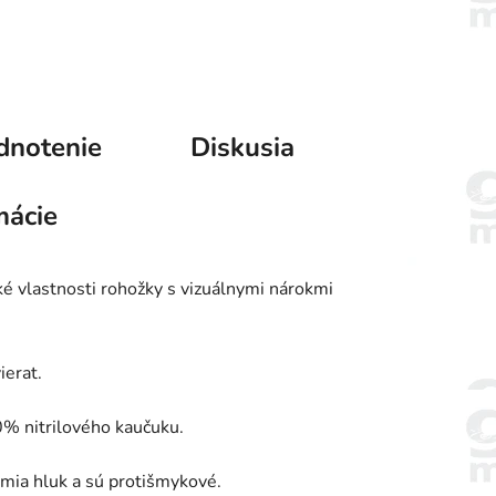
dnotenie
Diskusia
mácie
ké vlastnosti rohožky s vizuálnymi nárokmi
ierat.
0% nitrilového kaučuku.
lmia hluk a sú protišmykové.