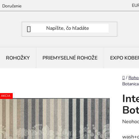
EU
Doručenie
ROHOŽKY
PRIEMYSELNÉ ROHOŽE
EXPO KOBE
Domov
/
Roho
Botanic
Int
AKCIA
Bo
Prieme
Neohod
hodnot
wash+d
produk