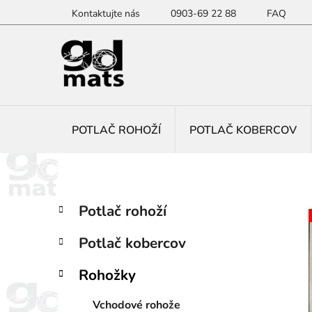
Prejsť
Kontaktujte nás
0903-69 22 88
FAQ
na
obsah
POTLAČ ROHOŽÍ
POTLAČ KOBERCOV
B
K
Preskočiť
Potlač rohoží
a
kategórie
o
t
č
Potlač kobercov
e
n
g
ý
Rohožky
ó
p
r
Vchodové rohože
i