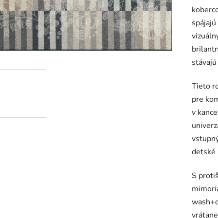
koberco
je
spájajú
0,0
vizuáln
z
brilant
5
stávajú
hviezdič
Tieto r
pre kom
v kance
univerz
vstupný
detské 
S proti
mimoria
wash+d
vrátan