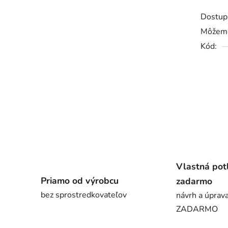
Dostup
Môžeme
Kód:
Vlastná pot
Priamo od výrobcu
zadarmo
bez sprostredkovateľov
návrh a úprava
ZADARMO