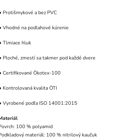
● Protišmykové a bez PVC
● Vhodné na podlahové kúrenie
● Tlmiace hluk
● Ploché, zmestí sa takmer pod každé dvere
● Certifikované Ökotex-100
● Kontrolovaná kvalita ÖTI
● Vyrobené podľa ISO 14001:2015
Materiál
Povrch: 100 % polyamid
Podkladový materiál: 100 % nitrilový kaučuk