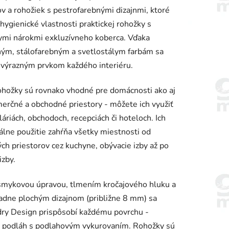
v a rohožiek s pestrofarebnými dizajnmi, ktoré
 hygienické vlastnosti praktickej rohožky s
ymi nárokmi exkluzívneho koberca. Vďaka
ným, stálofarebným a svetlostálym farbám sa
 výrazným prvkom každého interiéru.
iek.
ohožky sú rovnako vhodné pre domácnosti ako aj
erčné a obchodné priestory - môžete ich využiť
láriách, obchodoch, recepciách či hoteloch. Ich
álne použitie zahŕňa všetky miestnosti od
ch priestorov cez kuchyne, obývacie izby až po
izby.
šmykovou úpravou, tlmením kročajového hluku a
dne plochým dizajnom (približne 8 mm) sa
ry Design prispôsobí každému povrchu -
e podláh s podlahovým vykurovaním. Rohožky sú