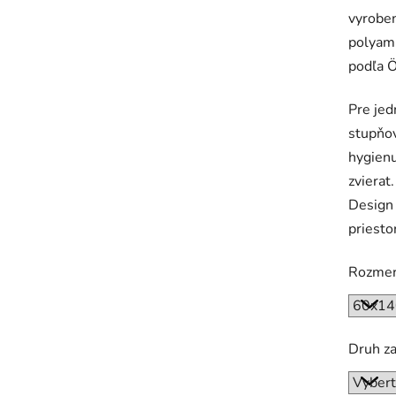
vyroben
polyami
podľa 
Pre jed
stupňov
hygienu
zvierat
Design 
priesto
Rozme
Druh z