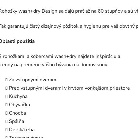
Rohožky wash+dry Design sa dajú prať až na 60 stupňov a sú v
Tak garantujú čistý dizajnový pôžitok a hygienu pre váš obytný p
Oblasti použitia
S rohožkami a kobercami wash+dry nájdete inšpiráciu a
trendy na premenu vášho bývania na domov snov.
Za vstupnými dverami
Pred vstupnými dverami v krytom vonkajšom priestore
Kuchyňa
Obývačka
Chodba
Spálňa
Detská izba