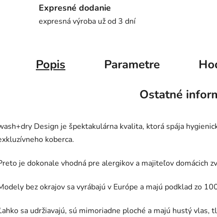
Expresné dodanie
expresná výroba už od 3 dní
Popis
Parametre
Ho
Ostatné infor
wash+dry Design je špektakulárna kvalita, ktorá spája hygienic
exkluzívneho koberca.
Preto je dokonale vhodná pre alergikov a majiteľov domácich zv
Modely bez okrajov sa vyrábajú v Európe a majú podklad zo 10
Ľahko sa udržiavajú, sú mimoriadne ploché a majú hustý vlas, t