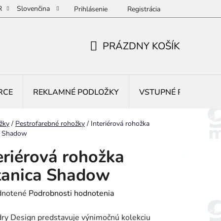
R
Slovenčina
Prihlásenie
Registrácia
PRÁZDNY KOŠÍK
NÁKUPNÝ
KOŠÍK
RCE
REKLAMNÉ PODLOŽKY
VSTUPNÉ ROHOŽE
žky
/
Pestrofarebné rohožky
/
Interiérová rohožka
a Shadow
eriérová rohožka
tanica Shadow
rné
notené
Podrobnosti hodnotenia
enie
ry Design predstavuje výnimočnú kolekciu
tu