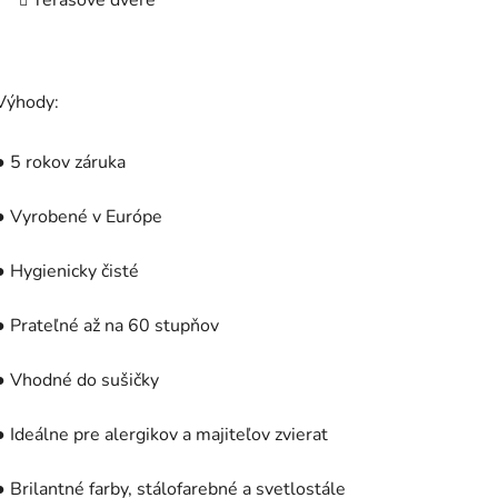
Terasové dvere
Výhody:
● 5 rokov záruka
● Vyrobené v Európe
● Hygienicky čisté
● Prateľné až na 60 stupňov
● Vhodné do sušičky
● Ideálne pre alergikov a majiteľov zvierat
● Brilantné farby, stálofarebné a svetlostále