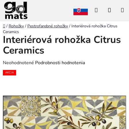
Prejsť
Hľadať
NÁKU
na
obsah
KOŠÍK
Domov
/
Rohožky
/
Pestrofarebné rohožky
/
Interiérová rohožka Citrus
Ceramics
Interiérová rohožka Citrus
Ceramics
Priemerné
Neohodnotené
Podrobnosti hodnotenia
hodnotenie
AKCIA
produktu
je
0,0
z
5
hviezdičiek.