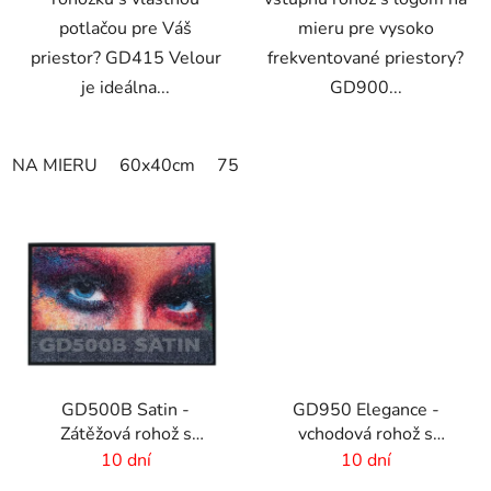
potlačou pre Váš
mieru pre vysoko
priestor? GD415 Velour
frekventované priestory?
je ideálna...
GD900...
NA MIERU
60x40cm
75x50cm
75x60cm
85x60cm
GD500B Satin -
GD950 Elegance -
Zátěžová rohož s
vchodová rohož s
digitálnou potlačou a
digitálnou potlačou - 6
10 dní
10 dní
absorpčnou vrstvou
mm vlas