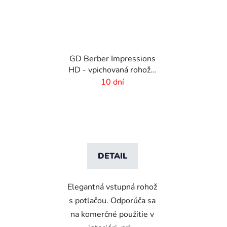
GD Berber Impressions
HD - vpichovaná rohož s
logom
10 dní
DETAIL
Elegantná vstupná rohož
s potlačou. Odporúča sa
na komerčné použitie v