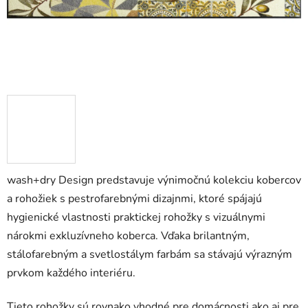
wash+dry Design predstavuje výnimočnú kolekciu kobercov
a rohožiek s pestrofarebnými dizajnmi, ktoré spájajú
hygienické vlastnosti praktickej rohožky s vizuálnymi
nárokmi exkluzívneho koberca. Vďaka brilantným,
stálofarebným a svetlostálym farbám sa stávajú výrazným
prvkom každého interiéru.
Tieto rohožky sú rovnako vhodné pre domácnosti ako aj pre