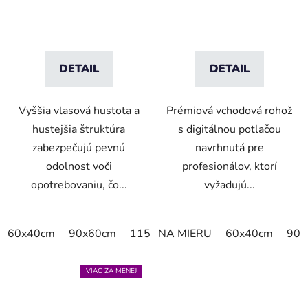
DETAIL
DETAIL
Vyššia vlasová hustota a
Prémiová vchodová rohož
hustejšia štruktúra
s digitálnou potlačou
zabezpečujú pevnú
navrhnutá pre
odolnosť voči
profesionálov, ktorí
opotrebovaniu, čo...
vyžadujú...
60x40cm
90x60cm
115x115cm
NA MIERU
150x100cm
60x40cm
150x
90x
VIAC ZA MENEJ