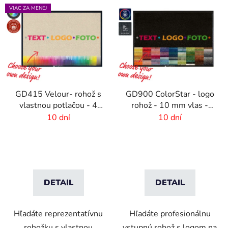
VIAC ZA MENEJ
GD415 Velour- rohož s
GD900 ColorStar - logo
vlastnou potlačou - 4
rohož - 10 mm vlas -
mm vlas
rozmer na mieru
10 dní
10 dní
DETAIL
DETAIL
Hľadáte reprezentatívnu
Hľadáte profesionálnu
rohožku s vlastnou
vstupnú rohož s logom na