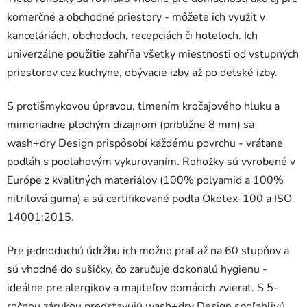
komerčné a obchodné priestory - môžete ich využiť v
kanceláriách, obchodoch, recepciách či hoteloch. Ich
univerzálne použitie zahŕňa všetky miestnosti od vstupných
priestorov cez kuchyne, obývacie izby až po detské izby.
S protišmykovou úpravou, tlmením kročajového hluku a
mimoriadne plochým dizajnom (približne 8 mm) sa
wash+dry Design prispôsobí každému povrchu - vrátane
podláh s podlahovým vykurovaním. Rohožky sú vyrobené v
Európe z kvalitných materiálov (100% polyamid a 100%
nitrilová guma) a sú certifikované podľa Ökotex-100 a ISO
14001:2015.
Pre jednoduchú údržbu ich možno prať až na 60 stupňov a
sú vhodné do sušičky, čo zaručuje dokonalú hygienu -
ideálne pre alergikov a majiteľov domácich zvierat. S 5-
ročnou zárukou predstavujú wash+dry Design spoľahlivú