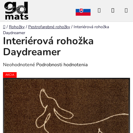
Prejsť
Hľadať
NÁKU
na
obsah
KOŠÍK
Domov
/
Rohožky
/
Pestrofarebné rohožky
/
Interiérová rohožka
Daydreamer
Interiérová rohožka
Daydreamer
Priemerné
Neohodnotené
Podrobnosti hodnotenia
hodnotenie
AKCIA
produktu
je
0,0
z
5
hviezdičiek.