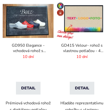
GD950 Elegance -
GD415 Velour- rohož s
vchodová rohož s
vlastnou potlačou - 4
digitálnou potlačou - 6
mm vlas
10 dní
10 dní
mm vlas
DETAIL
DETAIL
Prémiová vchodová rohož
Hľadáte reprezentatívnu
s digitálnou potlačou
rohožku s vlastnou