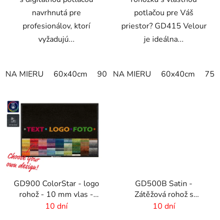
navrhnutá pre
potlačou pre Váš
profesionálov, ktorí
priestor? GD415 Velour
vyžadujú...
je ideálna...
NA MIERU
60x40cm
90x60cm
NA MIERU
60cm x 80cm
60x40cm
65cm
75x
GD900 ColorStar - logo
GD500B Satin -
rohož - 10 mm vlas -
Zátěžová rohož s
rozmer na mieru
digitálnou potlačou a
10 dní
10 dní
absorpčnou vrstvou