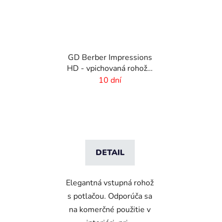
GD Berber Impressions
HD - vpichovaná rohož s
logom
10 dní
DETAIL
Elegantná vstupná rohož
s potlačou. Odporúča sa
na komerčné použitie v