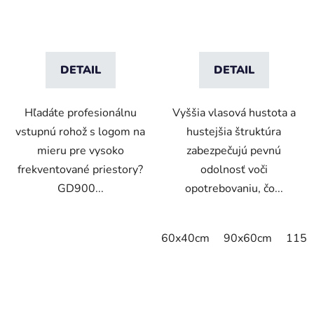
DETAIL
DETAIL
Hľadáte profesionálnu
Vyššia vlasová hustota a
vstupnú rohož s logom na
hustejšia štruktúra
mieru pre vysoko
zabezpečujú pevnú
frekventované priestory?
odolnosť voči
GD900...
opotrebovaniu, čo...
60x40cm
90x60cm
115x