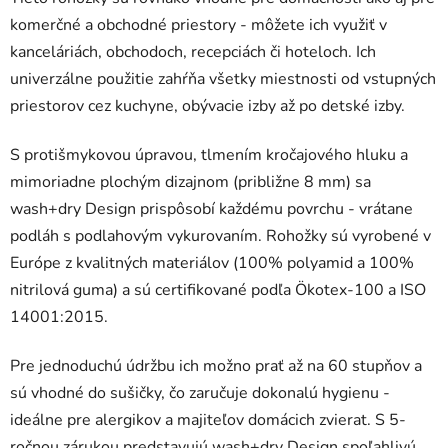
komerčné a obchodné priestory - môžete ich využiť v
kanceláriách, obchodoch, recepciách či hoteloch. Ich
univerzálne použitie zahŕňa všetky miestnosti od vstupných
priestorov cez kuchyne, obývacie izby až po detské izby.
S protišmykovou úpravou, tlmením kročajového hluku a
mimoriadne plochým dizajnom (približne 8 mm) sa
wash+dry Design prispôsobí každému povrchu - vrátane
podláh s podlahovým vykurovaním. Rohožky sú vyrobené v
Európe z kvalitných materiálov (100% polyamid a 100%
nitrilová guma) a sú certifikované podľa Ökotex-100 a ISO
14001:2015.
Pre jednoduchú údržbu ich možno prať až na 60 stupňov a
sú vhodné do sušičky, čo zaručuje dokonalú hygienu -
ideálne pre alergikov a majiteľov domácich zvierat. S 5-
ročnou zárukou predstavujú wash+dry Design spoľahlivú