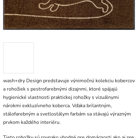
wash+dry Design predstavuje výnimočnú kolekciu kobercov
a rohožiek s pestrofarebnými dizajnmi, ktoré spájajú
hygienické vlastnosti praktickej rohožky s vizuálnymi
nárokmi exkluzívneho koberca. Vďaka brilantným,
stálofarebným a svetlostálym farbám sa stávajú výrazným
prvkom každého interiéru.
Tieto rohožky sú rovnako vhodné pre domácnosti ako aj pre