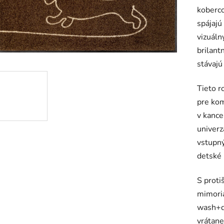
koberco
je
spájajú
0,0
vizuáln
z
brilant
5
stávajú
hviezdič
Tieto r
pre kom
v kance
univerz
vstupný
detské 
S proti
mimoria
wash+d
vrátan