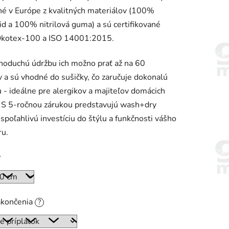
é v Európe z kvalitných materiálov (100%
d a 100% nitrilová guma) a sú certifikované
Ökotex-100 a ISO 14001:2015.
noduchú údržbu ich možno prať až na 60
 a sú vhodné do sušičky, čo zaručuje dokonalú
 - ideálne pre alergikov a majiteľov domácich
. S 5-ročnou zárukou predstavujú wash+dry
spoľahlivú investíciu do štýlu a funkčnosti vášho
ru.
r
akončenia
?