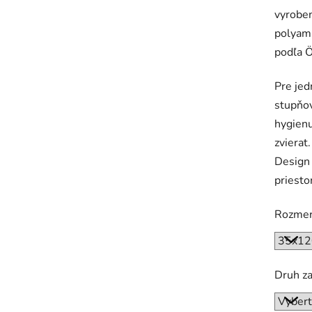
vyroben
polyami
podľa 
Pre jed
stupňov
hygienu
zvierat
Design 
priesto
Rozme
Druh z