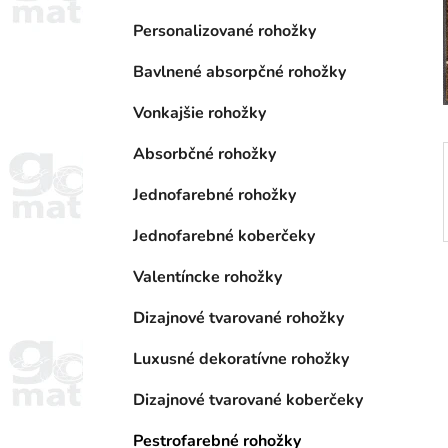
a
e
n
Personalizované rohožky
e
Bavlnené absorpčné rohožky
l
Vonkajšie rohožky
Absorbčné rohožky
Jednofarebné rohožky
Jednofarebné koberčeky
Valentíncke rohožky
Dizajnové tvarované rohožky
Luxusné dekoratívne rohožky
Dizajnové tvarované koberčeky
Pestrofarebné rohožky