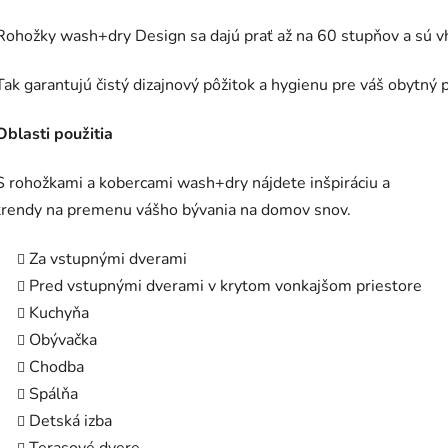
Rohožky wash+dry Design sa dajú prať až na 60 stupňov a sú v
Tak garantujú čistý dizajnový pôžitok a hygienu pre váš obytný p
Oblasti použitia
S rohožkami a kobercami wash+dry nájdete inšpiráciu a
trendy na premenu vášho bývania na domov snov.
Za vstupnými dverami
Pred vstupnými dverami v krytom vonkajšom priestore
Kuchyňa
Obývačka
Chodba
Spálňa
Detská izba