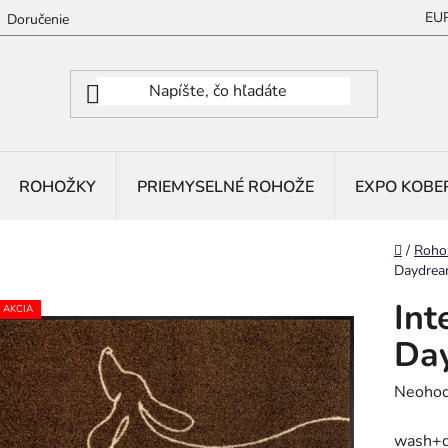
EU
Doručenie
ROHOŽKY
PRIEMYSELNÉ ROHOŽE
EXPO KOBE
Domov
/
Roho
Daydrea
Int
AKCIA
Da
Prieme
Neohod
hodnot
wash+d
produk