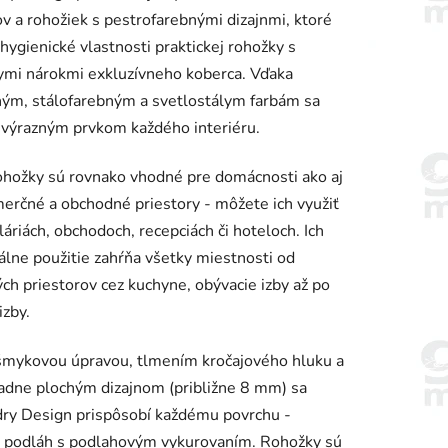
v a rohožiek s pestrofarebnými dizajnmi, ktoré
 hygienické vlastnosti praktickej rohožky s
ymi nárokmi exkluzívneho koberca. Vďaka
ným, stálofarebným a svetlostálym farbám sa
 výrazným prvkom každého interiéru.
iek.
ohožky sú rovnako vhodné pre domácnosti ako aj
erčné a obchodné priestory - môžete ich využiť
láriách, obchodoch, recepciách či hoteloch. Ich
álne použitie zahŕňa všetky miestnosti od
ch priestorov cez kuchyne, obývacie izby až po
izby.
šmykovou úpravou, tlmením kročajového hluku a
dne plochým dizajnom (približne 8 mm) sa
ry Design prispôsobí každému povrchu -
e podláh s podlahovým vykurovaním. Rohožky sú