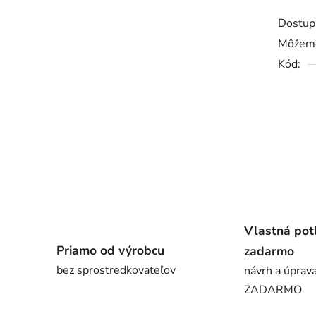
Dostup
Môžeme
Kód:
Vlastná pot
Priamo od výrobcu
zadarmo
bez sprostredkovateľov
návrh a úprava
ZADARMO