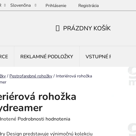
R
Slovenčina
Prihlásenie
Registrácia
PRÁZDNY KOŠÍK
NÁKUPNÝ
KOŠÍK
RCE
REKLAMNÉ PODLOŽKY
VSTUPNÉ ROHOŽE
žky
/
Pestrofarebné rohožky
/
Interiérová rohožka
mer
eriérová rohožka
ydreamer
rné
notené
Podrobnosti hodnotenia
enie
ry Design predstavuje výnimočnú kolekciu
tu