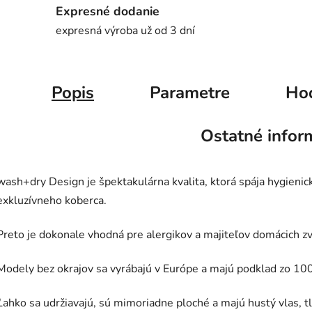
Expresné dodanie
expresná výroba už od 3 dní
Popis
Parametre
Ho
Ostatné infor
wash+dry Design je špektakulárna kvalita, ktorá spája hygienic
exkluzívneho koberca.
Preto je dokonale vhodná pre alergikov a majiteľov domácich zv
Modely bez okrajov sa vyrábajú v Európe a majú podklad zo 10
Ľahko sa udržiavajú, sú mimoriadne ploché a majú hustý vlas, t