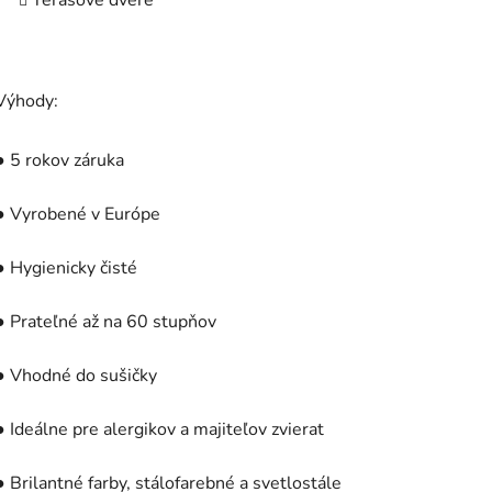
Terasové dvere
Výhody:
● 5 rokov záruka
● Vyrobené v Európe
● Hygienicky čisté
● Prateľné až na 60 stupňov
● Vhodné do sušičky
● Ideálne pre alergikov a majiteľov zvierat
● Brilantné farby, stálofarebné a svetlostále