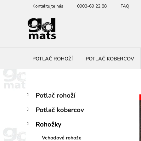
Prejsť
Kontaktujte nás
0903-69 22 88
FAQ
na
obsah
POTLAČ ROHOŽÍ
POTLAČ KOBERCOV
B
K
Preskočiť
Potlač rohoží
a
kategórie
o
t
č
Potlač kobercov
e
n
g
ý
Rohožky
ó
p
r
Vchodové rohože
i