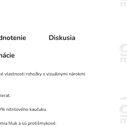
dnotenie
Diskusia
mácie
ké vlastnosti rohožky s vizuálnymi nárokmi
ierat.
0% nitrilového kaučuku.
lmia hluk a sú protišmykové.