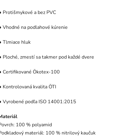
● Protišmykové a bez PVC
● Vhodné na podlahové kúrenie
● Tlmiace hluk
● Ploché, zmestí sa takmer pod každé dvere
● Certifikované Ökotex-100
● Kontrolovaná kvalita ÖTI
● Vyrobené podľa ISO 14001:2015
Materiál
Povrch: 100 % polyamid
Podkladový materiál: 100 % nitrilový kaučuk