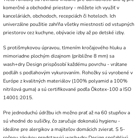
komerčné a obchodné priestory - môžete ich využiť v
kanceláriách, obchodoch, recepciách či hoteloch. Ich
univerzálne použitie zahŕňa všetky miestnosti od vstupných
priestorov cez kuchyne, obývacie izby až po detské izby.
S protišmykovou úpravou, tlmením kročajového hluku a
mimoriadne plochým dizajnom (približne 8 mm) sa
wash+dry Design prispôsobí každému povrchu - vrátane
podláh s podlahovým vykurovaním. Rohožky sú vyrobené v
Európe z kvalitných materiálov (100% polyamid a 100%
nitrilová guma) a sú certifikované podľa Ökotex-100 a ISO
14001:2015.
Pre jednoduchú údržbu ich možno prať až na 60 stupňov a
sú vhodné do sušičky, čo zaručuje dokonalú hygienu -
ideálne pre alergikov a majiteľov domácich zvierat. S 5-
ročnou zárukou predstavujú wash+dry Design spoľahlivú