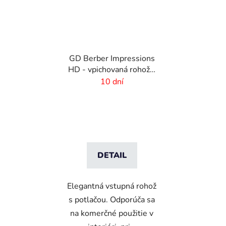
GD Berber Impressions
HD - vpichovaná rohož s
logom
10 dní
DETAIL
Elegantná vstupná rohož
s potlačou. Odporúča sa
na komerčné použitie v