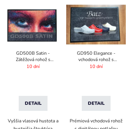
GD500B Satin -
GD950 Elegance -
Zátěžová rohož s
vchodová rohož s
digitálnou potlačou a
digitálnou potlačou - 6
10 dní
10 dní
absorpčnou vrstvou
mm vlas
DETAIL
DETAIL
Vyššia vlasová hustota a
Prémiová vchodová rohož
hustejšia štruktúra
s digitálnou potlačou