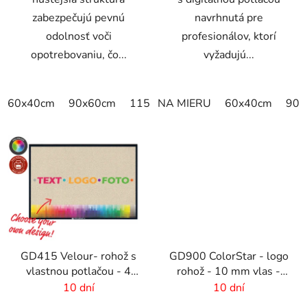
zabezpečujú pevnú
navrhnutá pre
odolnosť voči
profesionálov, ktorí
opotrebovaniu, čo...
vyžadujú...
60x40cm
90x60cm
115x115cm
NA MIERU
150x100cm
60x40cm
150x
90x
GD415 Velour- rohož s
GD900 ColorStar - logo
vlastnou potlačou - 4
rohož - 10 mm vlas -
mm vlas
rozmer na mieru
10 dní
10 dní