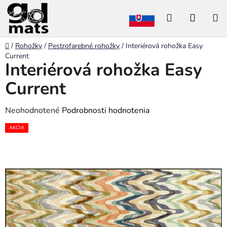
Prejsť
Hľadať
NÁKU
na
obsah
KOŠÍK
Domov
/
Rohožky
/
Pestrofarebné rohožky
/
Interiérová rohožka Easy
Current
Interiérová rohožka Easy
Current
Priemerné
Neohodnotené
Podrobnosti hodnotenia
hodnotenie
AKCIA
produktu
je
0,0
z
5
hviezdičiek.