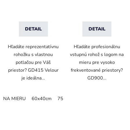
DETAIL
DETAIL
Hľadáte reprezentatívnu
Hľadáte profesionálnu
rohožku s vlastnou
vstupnú rohož s logom na
potlačou pre Váš
mieru pre vysoko
priestor? GD415 Velour
frekventované priestory?
je ideálna...
GD900...
NA MIERU
60x40cm
75x50cm
75x60cm
85x60cm