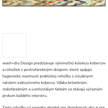
wash+dry Design predstavuje výnimočnú kolekciu kobercov
a rohožiek s pestrofarebnými dizajnmi, ktoré spájajú
hygienické vlastnosti praktickej rohožky s vizuálnymi
nárokmi exkluzívneho koberca. Vďaka brilantným,
stálofarebným a svetlostálym farbám sa stávajú výrazným
prvkom každého interiéru.
Tieto rohožky sú rovnako vhodné pre domácnosti ako aj pre