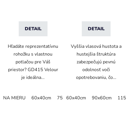
DETAIL
DETAIL
Hľadáte reprezentatívnu
Vyššia vlasová hustota a
rohožku s vlastnou
hustejšia štruktúra
potlačou pre Váš
zabezpečujú pevnú
priestor? GD415 Velour
odolnosť voči
je ideálna...
opotrebovaniu, čo...
NA MIERU
60x40cm
75x50cm
60x40cm
75x60cm
90x60cm
85x60cm
115x