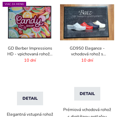
VIAC ZA MENEJ
GD Berber Impressions
GD950 Elegance -
HD - vpichovaná rohož s
vchodová rohož s
logom
digitálnou potlačou - 6
10 dní
10 dní
mm vlas
DETAIL
DETAIL
Prémiová vchodová rohož
Elegantná vstupná rohož
s digitálnou potlačou