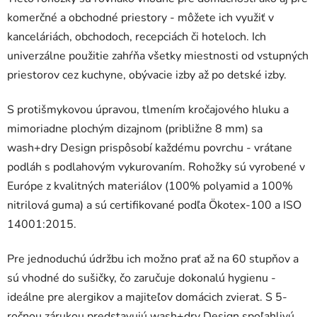
komerčné a obchodné priestory - môžete ich využiť v
kanceláriách, obchodoch, recepciách či hoteloch. Ich
univerzálne použitie zahŕňa všetky miestnosti od vstupných
priestorov cez kuchyne, obývacie izby až po detské izby.
S protišmykovou úpravou, tlmením kročajového hluku a
mimoriadne plochým dizajnom (približne 8 mm) sa
wash+dry Design prispôsobí každému povrchu - vrátane
podláh s podlahovým vykurovaním. Rohožky sú vyrobené v
Európe z kvalitných materiálov (100% polyamid a 100%
nitrilová guma) a sú certifikované podľa Ökotex-100 a ISO
14001:2015.
Pre jednoduchú údržbu ich možno prať až na 60 stupňov a
sú vhodné do sušičky, čo zaručuje dokonalú hygienu -
ideálne pre alergikov a majiteľov domácich zvierat. S 5-
ročnou zárukou predstavujú wash+dry Design spoľahlivú