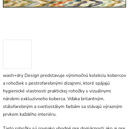
wash+dry Design predstavuje výnimočnú kolekciu kobercov
a rohožiek s pestrofarebnými dizajnmi, ktoré spájajú
hygienické vlastnosti praktickej rohožky s vizuálnymi
nárokmi exkluzívneho koberca. Vďaka brilantným,
stálofarebným a svetlostálym farbám sa stávajú výrazným
prvkom každého interiéru.
Tieto rohožky sú rovnako vhodné pre domácnosti ako aj pre