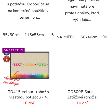
s potlačou. Odporúča sa
navrhnutá pre
na komerčné použitie v
profesionálov, ktorí
interiéri pri...
vyžadujú...
85x60cm
115x85cm
150x85cm
180x115cm
240x
NA MIERU
60x40cm
90x
VIAC ZA MENEJ
GD415 Velour- rohož s
GD500B Satin -
vlastnou potlačou - 4
Zátěžová rohož s
mm vlas
digitálnou potlačou a
10 dní
10 dní
absorpčnou vrstvou