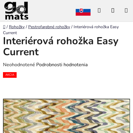
Prejsť
Hľadať
NÁKU
na
obsah
KOŠÍK
Domov
/
Rohožky
/
Pestrofarebné rohožky
/
Interiérová rohožka Easy
Current
Interiérová rohožka Easy
Current
Priemerné
Neohodnotené
Podrobnosti hodnotenia
hodnotenie
AKCIA
produktu
je
0,0
z
5
hviezdičiek.