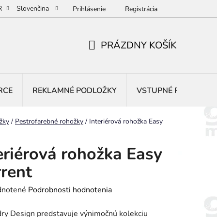
R
Slovenčina
Prihlásenie
Registrácia
PRÁZDNY KOŠÍK
NÁKUPNÝ
KOŠÍK
RCE
REKLAMNÉ PODLOŽKY
VSTUPNÉ ROHOŽE
žky
/
Pestrofarebné rohožky
/
Interiérová rohožka Easy
eriérová rohožka Easy
rent
rné
notené
Podrobnosti hodnotenia
enie
ry Design predstavuje výnimočnú kolekciu
tu