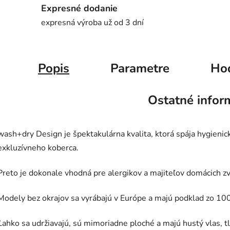
Expresné dodanie
expresná výroba už od 3 dní
Popis
Parametre
Ho
Ostatné infor
wash+dry Design je špektakulárna kvalita, ktorá spája hygienic
exkluzívneho koberca.
Preto je dokonale vhodná pre alergikov a majiteľov domácich zv
Modely bez okrajov sa vyrábajú v Európe a majú podklad zo 10
Ľahko sa udržiavajú, sú mimoriadne ploché a majú hustý vlas, t