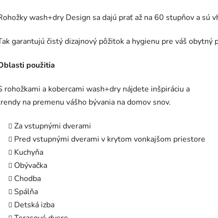
Rohožky wash+dry Design sa dajú prať až na 60 stupňov a sú v
Tak garantujú čistý dizajnový pôžitok a hygienu pre váš obytný p
Oblasti použitia
S rohožkami a kobercami wash+dry nájdete inšpiráciu a
trendy na premenu vášho bývania na domov snov.
Za vstupnými dverami
Pred vstupnými dverami v krytom vonkajšom priestore
Kuchyňa
Obývačka
Chodba
Spálňa
Detská izba