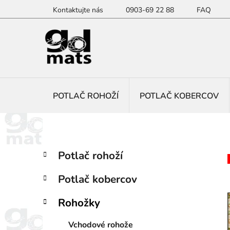
Prejsť
Kontaktujte nás
0903-69 22 88
FAQ
na
obsah
POTLAČ ROHOŽÍ
POTLAČ KOBERCOV
B
K
Preskočiť
Potlač rohoží
a
kategórie
o
t
č
Potlač kobercov
e
n
g
ý
Rohožky
ó
p
r
Vchodové rohože
i