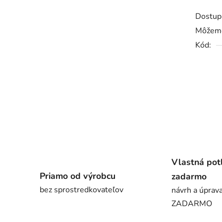
Dostup
Môžeme
Kód:
Vlastná pot
Priamo od výrobcu
zadarmo
bez sprostredkovateľov
návrh a úprava
ZADARMO