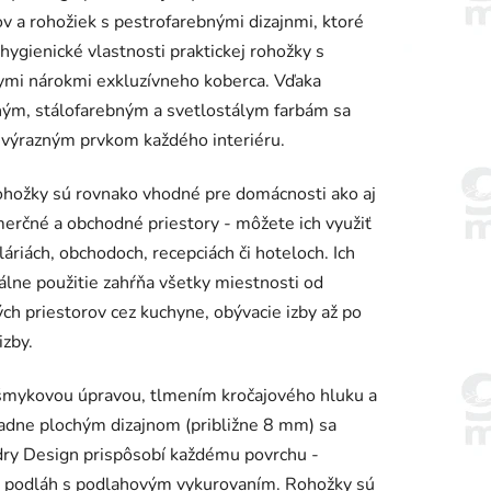
v a rohožiek s pestrofarebnými dizajnmi, ktoré
 hygienické vlastnosti praktickej rohožky s
ymi nárokmi exkluzívneho koberca. Vďaka
ným, stálofarebným a svetlostálym farbám sa
 výrazným prvkom každého interiéru.
iek.
ohožky sú rovnako vhodné pre domácnosti ako aj
erčné a obchodné priestory - môžete ich využiť
láriách, obchodoch, recepciách či hoteloch. Ich
álne použitie zahŕňa všetky miestnosti od
ch priestorov cez kuchyne, obývacie izby až po
izby.
šmykovou úpravou, tlmením kročajového hluku a
dne plochým dizajnom (približne 8 mm) sa
ry Design prispôsobí každému povrchu -
e podláh s podlahovým vykurovaním. Rohožky sú