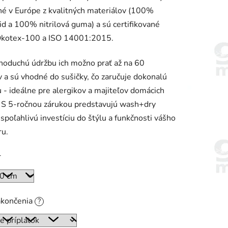
é v Európe z kvalitných materiálov (100%
d a 100% nitrilová guma) a sú certifikované
Ökotex-100 a ISO 14001:2015.
noduchú údržbu ich možno prať až na 60
 a sú vhodné do sušičky, čo zaručuje dokonalú
 - ideálne pre alergikov a majiteľov domácich
. S 5-ročnou zárukou predstavujú wash+dry
spoľahlivú investíciu do štýlu a funkčnosti vášho
ru.
r
akončenia
?