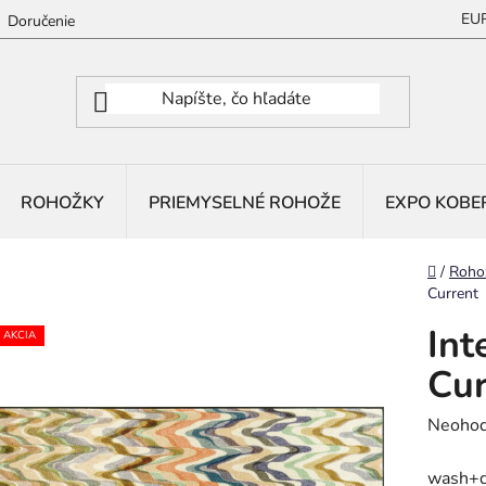
EU
Doručenie
ROHOŽKY
PRIEMYSELNÉ ROHOŽE
EXPO KOBE
Domov
/
Roho
Current
Int
AKCIA
Cur
Prieme
Neohod
hodnot
wash+d
produk