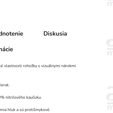
dnotenie
Diskusia
mácie
ké vlastnosti rohožky s vizuálnymi nárokmi
ierat.
0% nitrilového kaučuku.
lmia hluk a sú protišmykové.