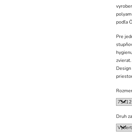
vyroben
polyami
podľa 
Pre jed
stupňov
hygienu
zvierat
Design 
priesto
Rozme
Druh z