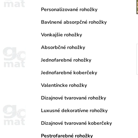
a
e
n
Personalizované rohožky
e
Bavlnené absorpčné rohožky
l
Vonkajšie rohožky
Absorbčné rohožky
Jednofarebné rohožky
Jednofarebné koberčeky
Valentíncke rohožky
Dizajnové tvarované rohožky
Luxusné dekoratívne rohožky
Dizajnové tvarované koberčeky
Pestrofarebné rohožky