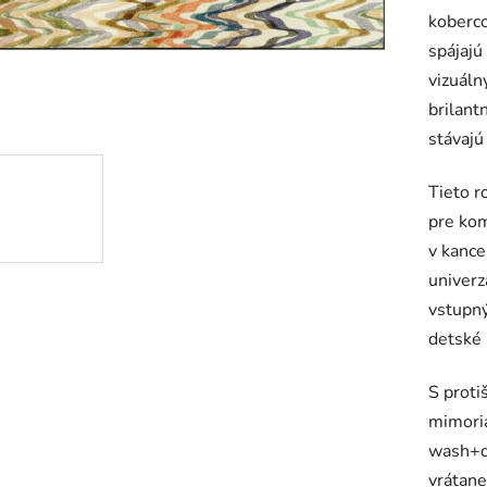
koberco
je
spájajú
0,0
vizuáln
z
brilant
5
stávajú
hviezdič
Tieto r
pre kom
v kance
univerz
vstupný
detské 
S proti
mimoria
wash+d
vrátan