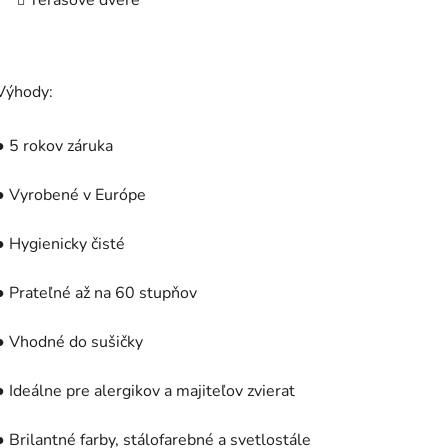
Terasové dvere
Výhody:
● 5 rokov záruka
● Vyrobené v Európe
● Hygienicky čisté
● Prateľné až na 60 stupňov
● Vhodné do sušičky
● Ideálne pre alergikov a majiteľov zvierat
● Brilantné farby, stálofarebné a svetlostále