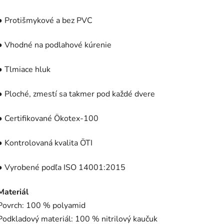
● Protišmykové a bez PVC
● Vhodné na podlahové kúrenie
● Tlmiace hluk
● Ploché, zmestí sa takmer pod každé dvere
● Certifikované Ökotex-100
● Kontrolovaná kvalita ÖTI
● Vyrobené podľa ISO 14001:2015
Materiál
Povrch: 100 % polyamid
Podkladový materiál: 100 % nitrilový kaučuk