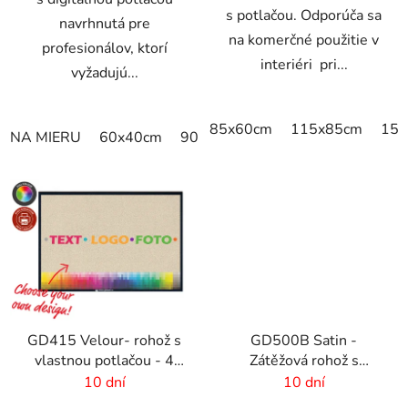
s potlačou. Odporúča sa
navrhnutá pre
na komerčné použitie v
profesionálov, ktorí
interiéri pri...
vyžadujú...
85x60cm
115x85cm
150
NA MIERU
60x40cm
90x60cm
60cm x 80cm
65cm
GD415 Velour- rohož s
GD500B Satin -
vlastnou potlačou - 4
Zátěžová rohož s
mm vlas
digitálnou potlačou a
10 dní
10 dní
absorpčnou vrstvou