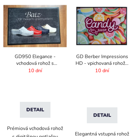
GD950 Elegance -
GD Berber Impressions
vchodová rohož s
HD - vpichovaná rohož s
digitálnou potlačou - 6
logom
10 dní
10 dní
mm vlas
DETAIL
DETAIL
Prémiová vchodová rohož
Elegantná vstupná rohož
s digitálnou potlačou