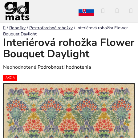
Prejsť
Hľadať
NÁKU
na
obsah
KOŠÍK
Domov
/
Rohožky
/
Pestrofarebné rohožky
/
Interiérová rohožka Flower
Bouquet Daylight
Interiérová rohožka Flower
Bouquet Daylight
Priemerné
Neohodnotené
Podrobnosti hodnotenia
hodnotenie
AKCIA
produktu
je
0,0
z
5
hviezdičiek.