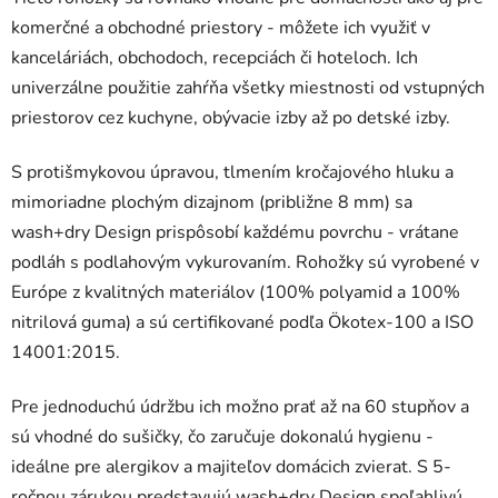
komerčné a obchodné priestory - môžete ich využiť v
kanceláriách, obchodoch, recepciách či hoteloch. Ich
univerzálne použitie zahŕňa všetky miestnosti od vstupných
priestorov cez kuchyne, obývacie izby až po detské izby.
S protišmykovou úpravou, tlmením kročajového hluku a
mimoriadne plochým dizajnom (približne 8 mm) sa
wash+dry Design prispôsobí každému povrchu - vrátane
podláh s podlahovým vykurovaním. Rohožky sú vyrobené v
Európe z kvalitných materiálov (100% polyamid a 100%
nitrilová guma) a sú certifikované podľa Ökotex-100 a ISO
14001:2015.
Pre jednoduchú údržbu ich možno prať až na 60 stupňov a
sú vhodné do sušičky, čo zaručuje dokonalú hygienu -
ideálne pre alergikov a majiteľov domácich zvierat. S 5-
ročnou zárukou predstavujú wash+dry Design spoľahlivú