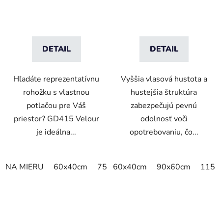
DETAIL
DETAIL
Hľadáte reprezentatívnu
Vyššia vlasová hustota a
rohožku s vlastnou
hustejšia štruktúra
potlačou pre Váš
zabezpečujú pevnú
priestor? GD415 Velour
odolnosť voči
je ideálna...
opotrebovaniu, čo...
NA MIERU
60x40cm
75x50cm
60x40cm
75x60cm
90x60cm
85x60cm
115x