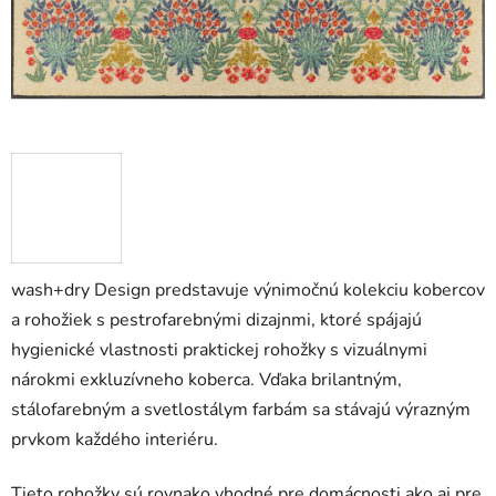
wash+dry Design predstavuje výnimočnú kolekciu kobercov
a rohožiek s pestrofarebnými dizajnmi, ktoré spájajú
hygienické vlastnosti praktickej rohožky s vizuálnymi
nárokmi exkluzívneho koberca. Vďaka brilantným,
stálofarebným a svetlostálym farbám sa stávajú výrazným
prvkom každého interiéru.
Tieto rohožky sú rovnako vhodné pre domácnosti ako aj pre