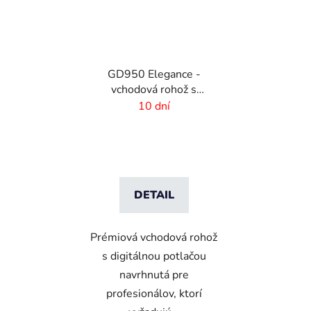
GD950 Elegance -
vchodová rohož s
digitálnou potlačou - 6
10 dní
mm vlas
DETAIL
Prémiová vchodová rohož
s digitálnou potlačou
navrhnutá pre
profesionálov, ktorí