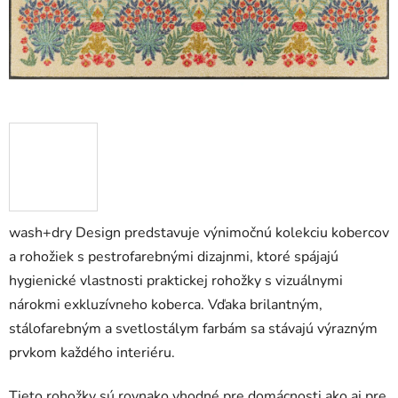
wash+dry Design predstavuje výnimočnú kolekciu kobercov
a rohožiek s pestrofarebnými dizajnmi, ktoré spájajú
hygienické vlastnosti praktickej rohožky s vizuálnymi
nárokmi exkluzívneho koberca. Vďaka brilantným,
stálofarebným a svetlostálym farbám sa stávajú výrazným
prvkom každého interiéru.
Tieto rohožky sú rovnako vhodné pre domácnosti ako aj pre