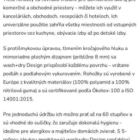
komerčné a obchodné priestory - môžete ich využiť v
kanceláriách, obchodoch, recepciách či hoteloch. Ich
univerzálne použitie zahŕňa všetky miestnosti od vstupných
priestorov cez kuchyne, obývacie izby až po detské izby.
S protišmykovou úpravou, tlmením kročajového hluku a
mimoriadne plochým dizajnom (približne 8 mm) sa
wash+dry Design prispôsobí každému povrchu - vrátane
podláh s podlahovým vykurovaním. Rohožky sú vyrobené v
Európe z kvalitných materiálov (100% polyamid a 100%
nitrilová guma) a sú certifikované podľa Ökotex-100 a ISO
14001:2015.
Pre jednoduchú údržbu ich možno prať až na 60 stupňov a
sú vhodné do sušičky, čo zaručuje dokonalú hygienu -
ideálne pre alergikov a majiteľov domácich zvierat. S 5-
ročnou zárukou predstavujú wash+dry Design spoľahlivú