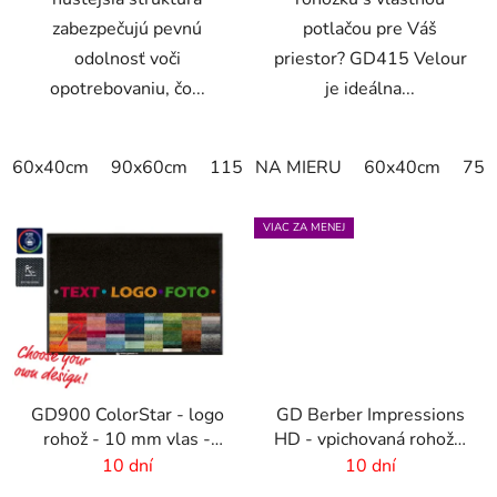
zabezpečujú pevnú
potlačou pre Váš
odolnosť voči
priestor? GD415 Velour
opotrebovaniu, čo...
je ideálna...
60x40cm
90x60cm
115x115cm
NA MIERU
150x100cm
60x40cm
150x
75x
VIAC ZA MENEJ
GD900 ColorStar - logo
GD Berber Impressions
rohož - 10 mm vlas -
HD - vpichovaná rohož s
rozmer na mieru
logom
10 dní
10 dní