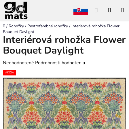
Prejsť
Hľadať
NÁKU
na
obsah
KOŠÍK
Domov
/
Rohožky
/
Pestrofarebné rohožky
/
Interiérová rohožka Flower
Bouquet Daylight
Interiérová rohožka Flower
Bouquet Daylight
Priemerné
Neohodnotené
Podrobnosti hodnotenia
hodnotenie
AKCIA
produktu
je
0,0
z
5
hviezdičiek.