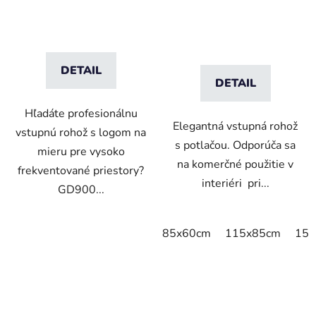
DETAIL
DETAIL
Hľadáte profesionálnu
Elegantná vstupná rohož
vstupnú rohož s logom na
s potlačou. Odporúča sa
mieru pre vysoko
na komerčné použitie v
frekventované priestory?
interiéri pri...
GD900...
85x60cm
115x85cm
150