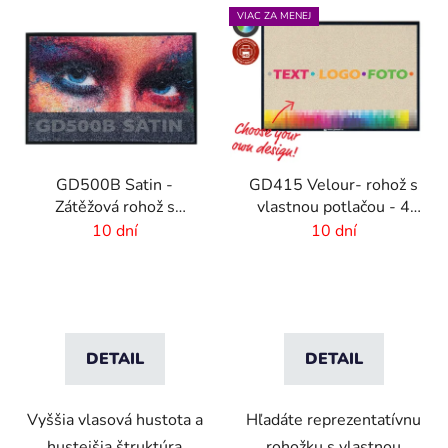
VIAC ZA MENEJ
GD500B Satin -
GD415 Velour- rohož s
Zátěžová rohož s
vlastnou potlačou - 4
digitálnou potlačou a
mm vlas
10 dní
10 dní
absorpčnou vrstvou
DETAIL
DETAIL
Vyššia vlasová hustota a
Hľadáte reprezentatívnu
hustejšia štruktúra
rohožku s vlastnou