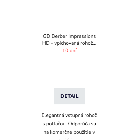
GD Berber Impressions
HD - vpichovaná rohož s
logom
10 dní
DETAIL
Elegantná vstupná rohož
s potlačou. Odporúča sa
na komerčné použitie v