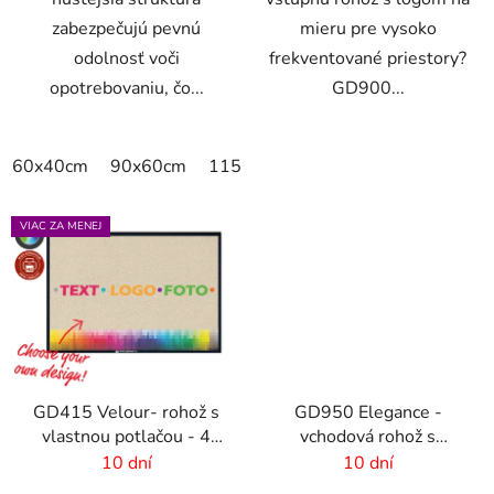
zabezpečujú pevnú
mieru pre vysoko
odolnosť voči
frekventované priestory?
opotrebovaniu, čo...
GD900...
60x40cm
90x60cm
115x115cm
150x100cm
150x
VIAC ZA MENEJ
GD415 Velour- rohož s
GD950 Elegance -
vlastnou potlačou - 4
vchodová rohož s
mm vlas
digitálnou potlačou - 6
10 dní
10 dní
mm vlas