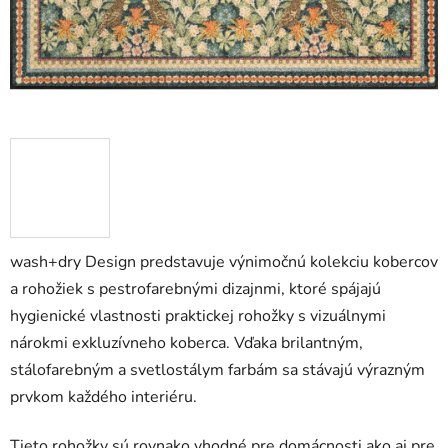
wash+dry Design predstavuje výnimočnú kolekciu kobercov
a rohožiek s pestrofarebnými dizajnmi, ktoré spájajú
hygienické vlastnosti praktickej rohožky s vizuálnymi
nárokmi exkluzívneho koberca. Vďaka brilantným,
stálofarebným a svetlostálym farbám sa stávajú výrazným
prvkom každého interiéru.
Tieto rohožky sú rovnako vhodné pre domácnosti ako aj pre