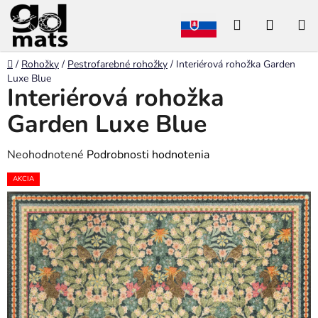
Prejsť
Hľadať
NÁKU
na
obsah
KOŠÍK
Domov
/
Rohožky
/
Pestrofarebné rohožky
/
Interiérová rohožka Garden
Luxe Blue
Interiérová rohožka
Garden Luxe Blue
Priemerné
Neohodnotené
Podrobnosti hodnotenia
hodnotenie
AKCIA
produktu
je
0,0
z
5
hviezdičiek.