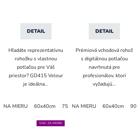
DETAIL
DETAIL
Hľadáte reprezentatívnu
Prémiová vchodová rohož
rohožku s vlastnou
s digitálnou potlačou
potlačou pre Váš
navrhnutá pre
priestor? GD415 Velour
profesionálov, ktorí
je ideálna...
vyžadujú...
NA MIERU
60x40cm
75x50cm
NA MIERU
75x60cm
60x40cm
85x60cm
90x
VIAC ZA MENEJ