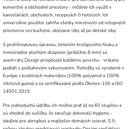
komerčné a obchodné priestory - môžete ich využiť v
kanceláriách, obchodoch, recepciách či hoteloch. Ich
univerzálne použitie zahŕňa všetky miestnosti od vstupných
priestorov cez kuchyne, obývacie izby až po detské izby.
S protišmykovou úpravou, tlmením kročajového hluku a
mimoriadne plochým dizajnom (približne 8 mm) sa
wash+dry Design prispôsobí každému povrchu - vrátane
podláh s podlahovým vykurovaním. Rohožky sú vyrobené v
Európe z kvalitných materiálov (100% polyamid a 100%
nitrilová guma) a sú certifikované podľa Ökotex-100 a ISO
14001:2015.
Pre jednoduchú údržbu ich možno prať až na 60 stupňov a
sú vhodné do sušičky, čo zaručuje dokonalú hygienu -
ideálne pre alergikov a majiteľov domácich zvierat. S 5-
ročnou zárukou predstavujú wash+dry Design spoľahlivú