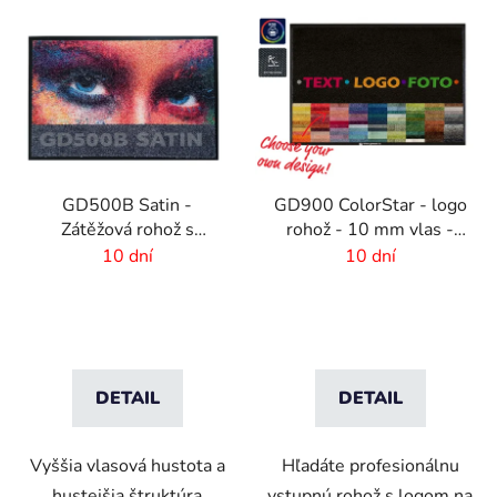
GD500B Satin -
GD900 ColorStar - logo
Zátěžová rohož s
rohož - 10 mm vlas -
digitálnou potlačou a
rozmer na mieru
10 dní
10 dní
absorpčnou vrstvou
DETAIL
DETAIL
Vyššia vlasová hustota a
Hľadáte profesionálnu
hustejšia štruktúra
vstupnú rohož s logom na