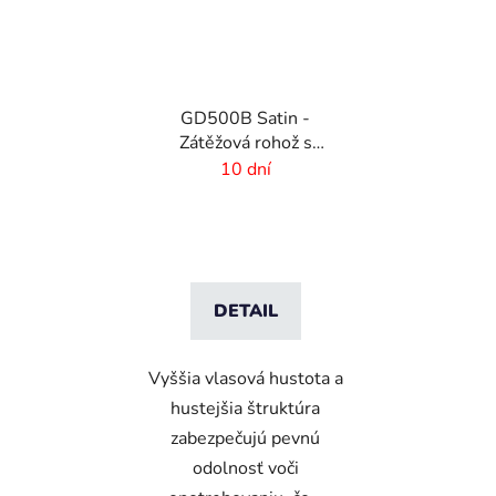
GD500B Satin -
Zátěžová rohož s
digitálnou potlačou a
10 dní
absorpčnou vrstvou
DETAIL
Vyššia vlasová hustota a
hustejšia štruktúra
zabezpečujú pevnú
odolnosť voči