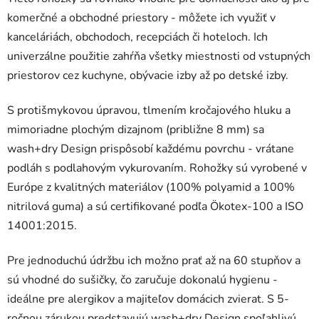
komerčné a obchodné priestory - môžete ich využiť v
kanceláriách, obchodoch, recepciách či hoteloch. Ich
univerzálne použitie zahŕňa všetky miestnosti od vstupných
priestorov cez kuchyne, obývacie izby až po detské izby.
S protišmykovou úpravou, tlmením kročajového hluku a
mimoriadne plochým dizajnom (približne 8 mm) sa
wash+dry Design prispôsobí každému povrchu - vrátane
podláh s podlahovým vykurovaním. Rohožky sú vyrobené v
Európe z kvalitných materiálov (100% polyamid a 100%
nitrilová guma) a sú certifikované podľa Ökotex-100 a ISO
14001:2015.
Pre jednoduchú údržbu ich možno prať až na 60 stupňov a
sú vhodné do sušičky, čo zaručuje dokonalú hygienu -
ideálne pre alergikov a majiteľov domácich zvierat. S 5-
ročnou zárukou predstavujú wash+dry Design spoľahlivú