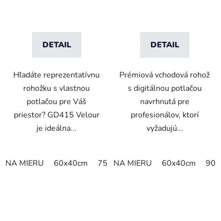
DETAIL
DETAIL
Hľadáte reprezentatívnu
Prémiová vchodová rohož
rohožku s vlastnou
s digitálnou potlačou
potlačou pre Váš
navrhnutá pre
priestor? GD415 Velour
profesionálov, ktorí
je ideálna...
vyžadujú...
NA MIERU
60x40cm
75x50cm
NA MIERU
75x60cm
60x40cm
85x60cm
90x