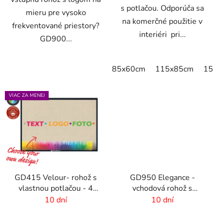
s potlačou. Odporúča sa
mieru pre vysoko
na komerčné použitie v
frekventované priestory?
interiéri pri...
GD900...
85x60cm
115x85cm
150
VIAC ZA MENEJ
GD415 Velour- rohož s
GD950 Elegance -
vlastnou potlačou - 4
vchodová rohož s
mm vlas
digitálnou potlačou - 6
10 dní
10 dní
mm vlas