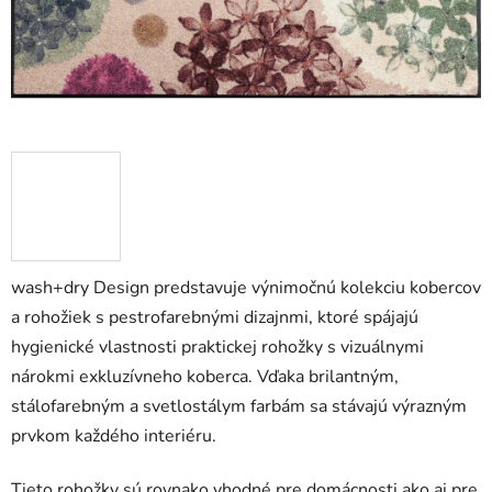
wash+dry Design predstavuje výnimočnú kolekciu kobercov
a rohožiek s pestrofarebnými dizajnmi, ktoré spájajú
hygienické vlastnosti praktickej rohožky s vizuálnymi
nárokmi exkluzívneho koberca. Vďaka brilantným,
stálofarebným a svetlostálym farbám sa stávajú výrazným
prvkom každého interiéru.
Tieto rohožky sú rovnako vhodné pre domácnosti ako aj pre