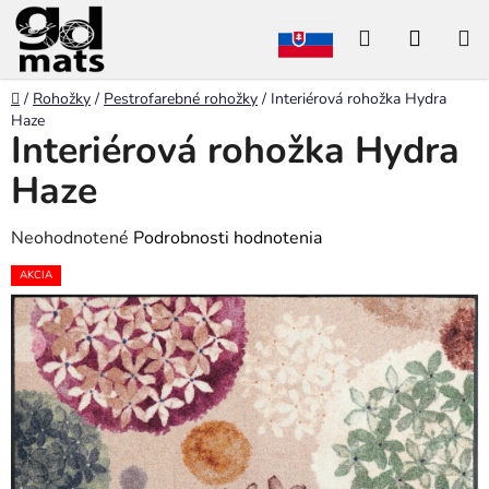
Prejsť
Hľadať
NÁKU
na
obsah
KOŠÍK
Domov
/
Rohožky
/
Pestrofarebné rohožky
/
Interiérová rohožka Hydra
Haze
Interiérová rohožka Hydra
Haze
Priemerné
Neohodnotené
Podrobnosti hodnotenia
hodnotenie
AKCIA
produktu
je
0,0
z
5
hviezdičiek.