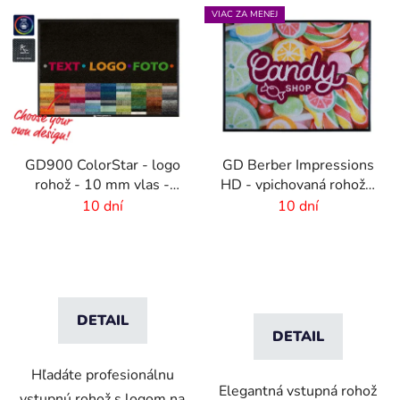
VIAC ZA MENEJ
GD900 ColorStar - logo
GD Berber Impressions
rohož - 10 mm vlas -
HD - vpichovaná rohož s
rozmer na mieru
logom
10 dní
10 dní
DETAIL
DETAIL
Hľadáte profesionálnu
Elegantná vstupná rohož
vstupnú rohož s logom na