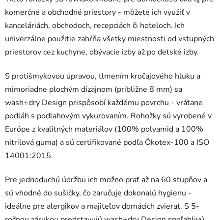
komerčné a obchodné priestory - môžete ich využiť v
kanceláriách, obchodoch, recepciách či hoteloch. Ich
univerzálne použitie zahŕňa všetky miestnosti od vstupných
priestorov cez kuchyne, obývacie izby až po detské izby.
S protišmykovou úpravou, tlmením kročajového hluku a
mimoriadne plochým dizajnom (približne 8 mm) sa
wash+dry Design prispôsobí každému povrchu - vrátane
podláh s podlahovým vykurovaním. Rohožky sú vyrobené v
Európe z kvalitných materiálov (100% polyamid a 100%
nitrilová guma) a sú certifikované podľa Ökotex-100 a ISO
14001:2015.
Pre jednoduchú údržbu ich možno prať až na 60 stupňov a
sú vhodné do sušičky, čo zaručuje dokonalú hygienu -
ideálne pre alergikov a majiteľov domácich zvierat. S 5-
ročnou zárukou predstavujú wash+dry Design spoľahlivú