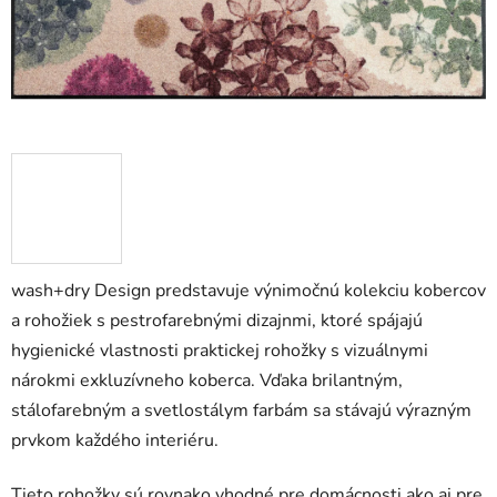
wash+dry Design predstavuje výnimočnú kolekciu kobercov
a rohožiek s pestrofarebnými dizajnmi, ktoré spájajú
hygienické vlastnosti praktickej rohožky s vizuálnymi
nárokmi exkluzívneho koberca. Vďaka brilantným,
stálofarebným a svetlostálym farbám sa stávajú výrazným
prvkom každého interiéru.
Tieto rohožky sú rovnako vhodné pre domácnosti ako aj pre