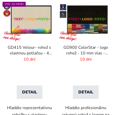
VIAC ZA MENEJ
GD415 Velour- rohož s
GD900 ColorStar - logo
vlastnou potlačou - 4
rohož - 10 mm vlas -
mm vlas
rozmer na mieru
10 dní
10 dní
DETAIL
DETAIL
Hľadáte reprezentatívnu
Hľadáte profesionálnu
rohožku s vlastnou
vstupnú rohož s logom na