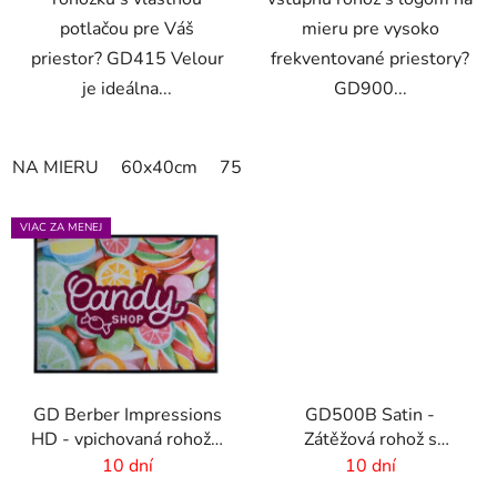
potlačou pre Váš
mieru pre vysoko
priestor? GD415 Velour
frekventované priestory?
je ideálna...
GD900...
NA MIERU
60x40cm
75x50cm
75x60cm
85x60cm
VIAC ZA MENEJ
GD Berber Impressions
GD500B Satin -
HD - vpichovaná rohož s
Zátěžová rohož s
logom
digitálnou potlačou a
10 dní
10 dní
absorpčnou vrstvou