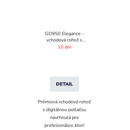
GD950 Elegance -
vchodová rohož s
digitálnou potlačou - 6
10 dní
mm vlas
DETAIL
Prémiová vchodová rohož
s digitálnou potlačou
navrhnutá pre
profesionálov, ktorí