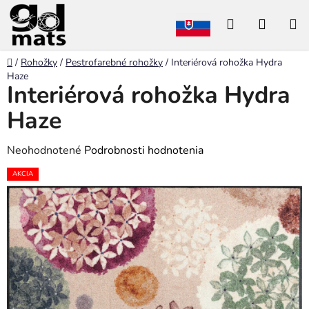
Prejsť
Hľadať
NÁKU
na
obsah
KOŠÍK
Domov
/
Rohožky
/
Pestrofarebné rohožky
/
Interiérová rohožka Hydra
Haze
Interiérová rohožka Hydra
Haze
Priemerné
Neohodnotené
Podrobnosti hodnotenia
hodnotenie
AKCIA
produktu
je
0,0
z
5
hviezdičiek.