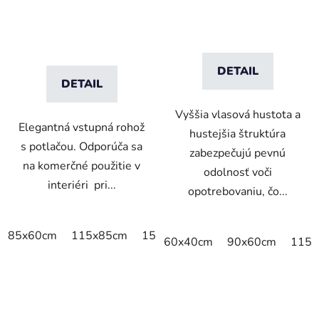
DETAIL
DETAIL
Vyššia vlasová hustota a
Elegantná vstupná rohož
hustejšia štruktúra
s potlačou. Odporúča sa
zabezpečujú pevnú
na komerčné použitie v
odolnosť voči
interiéri pri...
opotrebovaniu, čo...
85x60cm
115x85cm
150x85cm
180x115cm
240x
60x40cm
90x60cm
115x