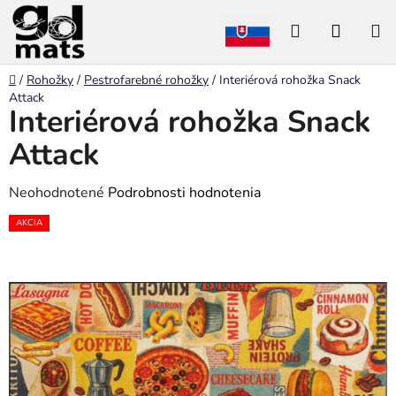
Prejsť
Hľadať
NÁKU
na
obsah
KOŠÍK
Domov
/
Rohožky
/
Pestrofarebné rohožky
/
Interiérová rohožka Snack
Attack
Interiérová rohožka Snack
Attack
Priemerné
Neohodnotené
Podrobnosti hodnotenia
hodnotenie
AKCIA
produktu
je
0,0
z
5
hviezdičiek.