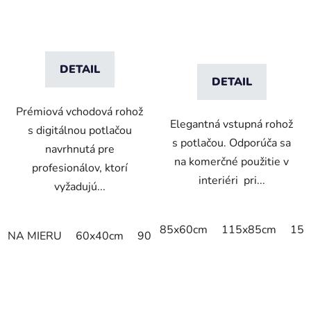
DETAIL
DETAIL
Prémiová vchodová rohož
Elegantná vstupná rohož
s digitálnou potlačou
s potlačou. Odporúča sa
navrhnutá pre
na komerčné použitie v
profesionálov, ktorí
interiéri pri...
vyžadujú...
85x60cm
115x85cm
150
NA MIERU
60x40cm
90x60cm
60cm x 80cm
65cm