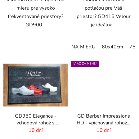
mieru pre vysoko
potlačou pre Váš
frekventované priestory?
priestor? GD415 Velour
GD900...
je ideálna...
NA MIERU
60x40cm
75x
VIAC ZA MENEJ
GD950 Elegance -
GD Berber Impressions
vchodová rohož s
HD - vpichovaná rohož s
digitálnou potlačou - 6
logom
10 dní
10 dní
mm vlas