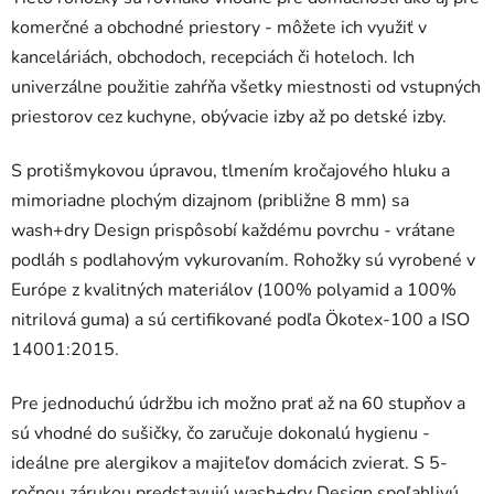
komerčné a obchodné priestory - môžete ich využiť v
kanceláriách, obchodoch, recepciách či hoteloch. Ich
univerzálne použitie zahŕňa všetky miestnosti od vstupných
priestorov cez kuchyne, obývacie izby až po detské izby.
S protišmykovou úpravou, tlmením kročajového hluku a
mimoriadne plochým dizajnom (približne 8 mm) sa
wash+dry Design prispôsobí každému povrchu - vrátane
podláh s podlahovým vykurovaním. Rohožky sú vyrobené v
Európe z kvalitných materiálov (100% polyamid a 100%
nitrilová guma) a sú certifikované podľa Ökotex-100 a ISO
14001:2015.
Pre jednoduchú údržbu ich možno prať až na 60 stupňov a
sú vhodné do sušičky, čo zaručuje dokonalú hygienu -
ideálne pre alergikov a majiteľov domácich zvierat. S 5-
ročnou zárukou predstavujú wash+dry Design spoľahlivú