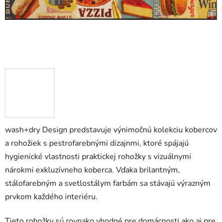
wash+dry Design predstavuje výnimočnú kolekciu kobercov
a rohožiek s pestrofarebnými dizajnmi, ktoré spájajú
hygienické vlastnosti praktickej rohožky s vizuálnymi
nárokmi exkluzívneho koberca. Vďaka brilantným,
stálofarebným a svetlostálym farbám sa stávajú výrazným
prvkom každého interiéru.
Tieto rohožky sú rovnako vhodné pre domácnosti ako aj pre