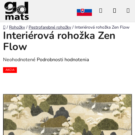
Prejsť
Hľadať
NÁKU
na
obsah
KOŠÍK
Domov
/
Rohožky
/
Pestrofarebné rohožky
/
Interiérová rohožka Zen Flow
Interiérová rohožka Zen
Flow
Priemerné
Neohodnotené
Podrobnosti hodnotenia
hodnotenie
AKCIA
produktu
je
0,0
z
5
hviezdičiek.