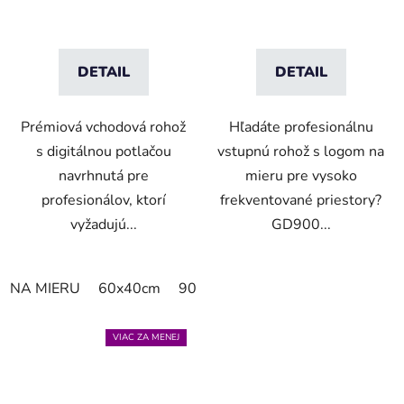
DETAIL
DETAIL
Prémiová vchodová rohož
Hľadáte profesionálnu
s digitálnou potlačou
vstupnú rohož s logom na
navrhnutá pre
mieru pre vysoko
profesionálov, ktorí
frekventované priestory?
vyžadujú...
GD900...
NA MIERU
60x40cm
90x60cm
60cm x 80cm
65cm
VIAC ZA MENEJ