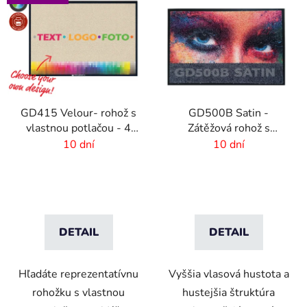
GD415 Velour- rohož s
GD500B Satin -
vlastnou potlačou - 4
Zátěžová rohož s
mm vlas
digitálnou potlačou a
10 dní
10 dní
absorpčnou vrstvou
DETAIL
DETAIL
Hľadáte reprezentatívnu
Vyššia vlasová hustota a
rohožku s vlastnou
hustejšia štruktúra