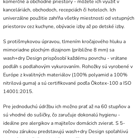
komerčné a obchodné priestory - môžete ich využiť v
kanceláriách, obchodoch, recepciách či hoteloch. Ich
univerzálne použitie zahŕňa všetky miestnosti od vstupných
priestorov cez kuchyne, obývacie izby až po detské izby.
S protišmykovou úpravou, tlmením kročajového hluku a
mimoriadne plochým dizajnom (približne 8 mm) sa
wash+dry Design prispôsobí každému povrchu - vrátane
podláh s podlahovým vykurovaním. Rohožky sú vyrobené v
Európe z kvalitných materiálov (100% polyamid a 100%
nitrilová guma) a sú certifikované podľa Ökotex-100 a ISO
14001:2015.
Pre jednoduchú údržbu ich možno prať až na 60 stupňov a
sú vhodné do sušičky, čo zaručuje dokonalú hygienu -
ideálne pre alergikov a majiteľov domácich zvierat. S 5-
ročnou zárukou predstavujú wash+dry Design spoľahlivú