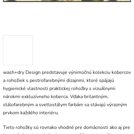
wash+dry Design predstavuje výnimočnú kolekciu kobercov
a rohožiek s pestrofarebnými dizajnmi, ktoré spájajú
hygienické vlastnosti praktickej rohožky s vizuálnymi
nárokmi exkluzívneho koberca. Vďaka brilantným,
stálofarebným a svetlostálym farbám sa stávajú výrazným
prvkom každého interiéru.
Tieto rohožky sú rovnako vhodné pre domácnosti ako aj pre