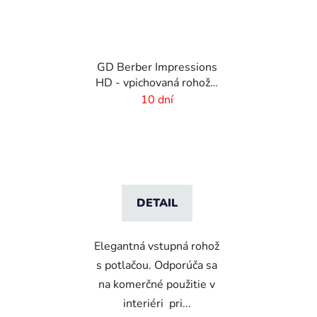
GD Berber Impressions
HD - vpichovaná rohož s
logom
10 dní
DETAIL
Elegantná vstupná rohož
s potlačou. Odporúča sa
na komerčné použitie v
interiéri pri...