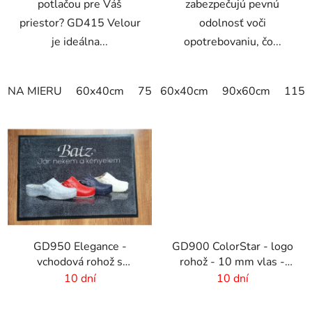
potlačou pre Váš
zabezpečujú pevnú
priestor? GD415 Velour
odolnosť voči
je ideálna...
opotrebovaniu, čo...
NA MIERU
60x40cm
75x50cm
60x40cm
75x60cm
90x60cm
85x60cm
115x
GD950 Elegance -
GD900 ColorStar - logo
vchodová rohož s
rohož - 10 mm vlas -
digitálnou potlačou - 6
rozmer na mieru
10 dní
10 dní
mm vlas